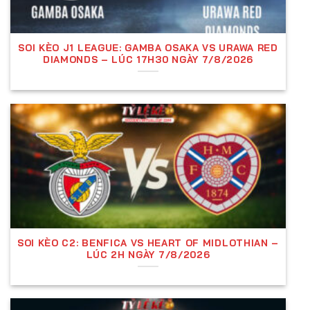
Cách Các Nhà Cái Thiết Lập Kèo
Các nhà cái sử dụng đội ngũ chuyên gia phân tích
SOI KÈO J1 LEAGUE: GAMBA OSAKA VS URAWA RED
dữ liệu bóng đá để đưa ra tỷ lệ kèo. Họ xem xét các
DIAMONDS – LÚC 17H30 NGÀY 7/8/2026
yếu tố như:
Tình hình thi đấu và lực lượng của hai đội
Lịch sử đối đầu.
Yếu tố sân nhà, sân khách.
Tác động từ chấn thương, thẻ phạt.
Biến động thị trường cá cược.
Sau khi tỷ lệ kèo được thiết lập, nhà cái có thể điều
SOI KÈO C2: BENFICA VS HEART OF MIDLOTHIAN –
chỉnh dựa trên biến động người chơi đặt cược,
LÚC 2H NGÀY 7/8/2026
nhằm đảm bảo lợi nhuận và cân bằng tỷ lệ cược
giữa hai bên.