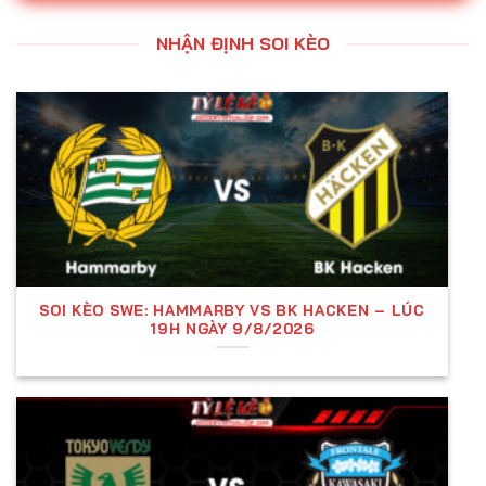
kèo châu Âu đến kèo Tài Xỉu, mỗi loại đều có cách
tính riêng và ảnh hưởng đến chiến thuật đặt cược.
NHẬN ĐỊNH SOI KÈO
Bên cạnh đó, việc nhận định kèo đúng đắn và cập
nhật tỷ lệ cá cược liên tục là yếu tố quan trọng để
tối ưu hóa lợi nhuận khi tham gia cá độ bóng đá.
Điều khiến người dùng ấn tượng khi truy cập vào
trang web của Kèo nhà cái 11sadan.net chính là sự
phong phú và chất lượng của thông tin được cung
cấp.
Uy tín và chất lượng luôn là hai tiêu chí hàng đầu
SOI KÈO SWE: HAMMARBY VS BK HACKEN – LÚC
mà website
không ngừng theo đuổi. Mọi thông tin và
19H NGÀY 9/8/2026
dịch vụ được cung cấp đều trải qua quá trình kiểm
chứng kỹ lưỡng, đảm bảo tính chính xác và độ tin
cậy cao. Chính vì vậy, Over.co.com
không chỉ nhận
được sự đánh giá cao từ cộng đồng cá cược mà
còn trở thành sự lựa chọn ưu tiên của đông đảo
người yêu thể thao trên toàn thế giới.