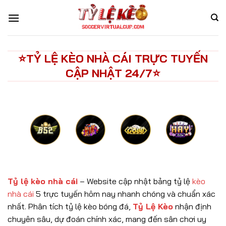
Bỏ
qua
nội
dung
⭐️TỶ LỆ KÈO NHÀ CÁI TRỰC TUYẾN
CẬP NHẬT 24/7⭐️
Tỷ lệ kèo nhà cái
– Website cập nhật bảng tỷ lệ
kèo
nhà cái
5 trực tuyến hôm nay nhanh chóng và chuẩn xác
nhất. Phân tích tỷ lệ kèo bóng đá,
Tỷ Lệ Kèo
nhận định
chuyên sâu, dự đoán chính xác, mang đến sân chơi uy