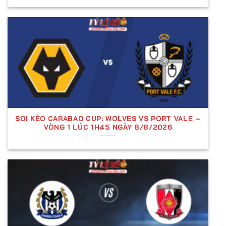
Tỷ lệ nhà cái là gì?
Tỷ lệ kèo nhà cái
là các con số do nhà cái cung
cấp, thể hiện sự đánh giá về xác suất thắng, thua
của hai đội bóng trong một trận đấu. Những con số
này được tính toán dựa trên nhiều yếu tố như
phong độ, đội hình, lịch sử đối đầu và điều kiện thi
đấu.
SOI KÈO CARABAO CUP: WOLVES VS PORT VALE –
VÒNG 1 LÚC 1H45 NGÀY 8/8/2026
Tầm Quan Trọng Của Tỷ Lệ Kèo Trong Cá
Cược Tỷ Lệ Bóng Đá
Tỷ lệ đóng vai trò cốt lõi trong cá cược bóng đá vì
nó giúp người chơi đưa ra quyết định đặt cược một
cách hợp lý. Việc hiểu rõ tỷ lệ kèo không chỉ giúp
tăng cơ hội thắng cược mà còn hạn chế rủi ro, giúp
người chơi kiểm soát vốn hiệu quả.