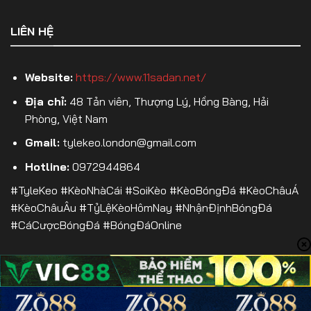
chấp trong hiệp 1.
LIÊN HỆ
Kèo Tài Xỉu hiệp 1 (Over/Under HT)
– Dự đoán
tổng số bàn thắng trong hiệp 1.
Website:
https://www.11sadan.net/
Kèo phạt góc hiệp 1
– Cược số quả phạt góc
trong 45 phút đầu.
Địa chỉ:
48 Tản viên, Thượng Lý, Hồng Bàng, Hải
Phòng, Việt Nam
Kèo thẻ phạt hiệp 1
– Đặt cược số lượng thẻ
trong hiệp 1.
Gmail:
tylekeo.london@gmail.com
Hotline:
0972944864
Việc lựa chọn kèo hiệp 1 phù hợp sẽ giúp người chơi
tối ưu hóa lợi nhuận và kiểm soát tốt hơn rủi ro
#TyleKeo #KèoNhàCái #SoiKèo #KèoBóngĐá #KèoChâuÁ
trong cá cược bóng đá.
#KèoChâuÂu #TỷLệKèoHômNay #NhậnĐịnhBóngĐá
#CáCượcBóngĐá #BóngĐáOnline
Kèo Phạt Góc
Kèo phạt góc là một trong những hình thức cá cược
bóng đá
không dựa trên kết quả thắng – thua
của trận đấu
, mà chỉ tập trung vào
số lượng quả
Copyright 2026 © 11sadan.net