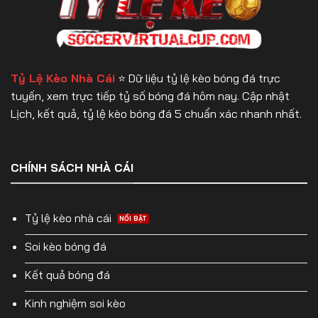
Kèo Hiệp 1
Kèo hiệp 1 (HT – Half Time) là một trong những loại
kèo phổ biến trong cá cược bóng đá, dành riêng cho
Tỷ Lệ Kèo Nhà Cái
⭐️ Dữ liệu tỷ lệ kèo bóng đá trực
45 phút thi đấu đầu tiên
của trận đấu. Không
tuyến, xem trực tiếp tỷ số bóng đá hôm nay. Cập nhật
giống như kèo cả trận, kèo hiệp 1 chỉ tính kết quả
Lịch, kết quả, tỷ lệ kèo bóng đá 5 chuẩn xác nhanh nhất.
trong hiệp đầu, giúp người chơi có thể tham gia đặt
cược với thời gian ngắn hơn, giảm rủi ro và linh hoạt
hơn trong chiến lược cá cược.
CHÍNH SÁCH NHÀ CÁI
Kèo hiệp 1 được nhà cái đưa ra dựa trên diễn biến dự
đoán trong 45 phút đầu tiên của trận đấu. Người
Tỷ lệ kèo nhà cái
tham gia cá cược có thể lựa chọn nhiều hình thức
kèo khác nhau như:
Soi kèo bóng đá
Kèo châu Âu hiệp 1 (1X2 HT)
– Dự đoán đội
Kết quả bóng đá
thắng trong hiệp 1.
Kinh nghiệm soi kèo
Kèo châu Á hiệp 1 (Handicap HT)
– Cược đội