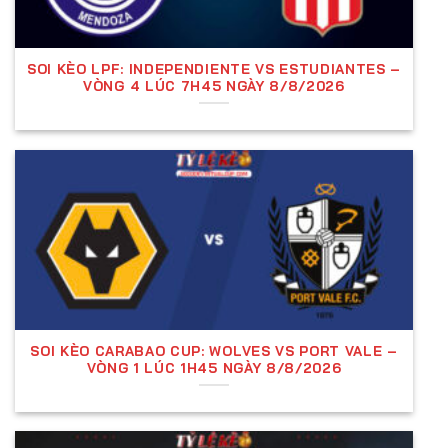
Cách Các Nhà Cái Thiết Lập Kèo
Các nhà cái sử dụng đội ngũ chuyên gia phân tích
SOI KÈO LPF: INDEPENDIENTE VS ESTUDIANTES –
dữ liệu bóng đá để đưa ra tỷ lệ kèo. Họ xem xét các
VÒNG 4 LÚC 7H45 NGÀY 8/8/2026
yếu tố như:
Tình hình thi đấu và lực lượng của hai đội
Lịch sử đối đầu.
Yếu tố sân nhà, sân khách.
Tác động từ chấn thương, thẻ phạt.
Biến động thị trường cá cược.
Sau khi tỷ lệ kèo được thiết lập, nhà cái có thể điều
SOI KÈO CARABAO CUP: WOLVES VS PORT VALE –
chỉnh dựa trên biến động người chơi đặt cược,
VÒNG 1 LÚC 1H45 NGÀY 8/8/2026
nhằm đảm bảo lợi nhuận và cân bằng tỷ lệ cược
giữa hai bên.