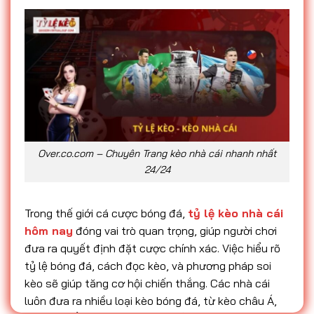
Over.co.com – Chuyên Trang kèo nhà cái nhanh nhất
24/24
Trong thế giới cá cược bóng đá,
tỷ lệ kèo nhà cái
hôm nay
đóng vai trò quan trọng, giúp người chơi
đưa ra quyết định đặt cược chính xác. Việc hiểu rõ
tỷ lệ bóng đá, cách đọc kèo, và phương pháp soi
kèo sẽ giúp tăng cơ hội chiến thắng. Các nhà cái
luôn đưa ra nhiều loại kèo bóng đá, từ kèo châu Á,