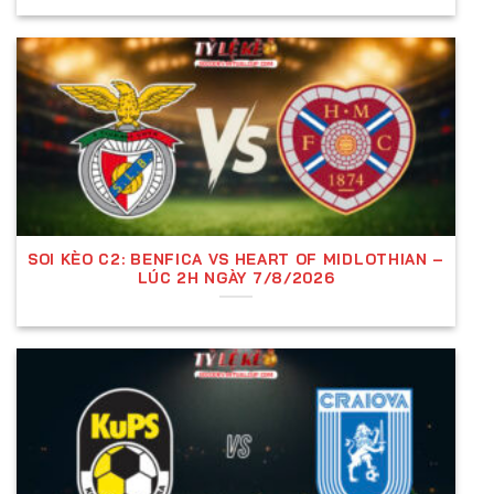
Tỷ lệ nhà cái là gì?
Tỷ lệ kèo nhà cái
là các con số do nhà cái cung
cấp, thể hiện sự đánh giá về xác suất thắng, thua
của hai đội bóng trong một trận đấu. Những con số
này được tính toán dựa trên nhiều yếu tố như
phong độ, đội hình, lịch sử đối đầu và điều kiện thi
đấu.
SOI KÈO C2: BENFICA VS HEART OF MIDLOTHIAN –
LÚC 2H NGÀY 7/8/2026
Tầm Quan Trọng Của Tỷ Lệ Kèo Trong Cá
Cược Tỷ Lệ Bóng Đá
Tỷ lệ đóng vai trò cốt lõi trong cá cược bóng đá vì
nó giúp người chơi đưa ra quyết định đặt cược một
cách hợp lý. Việc hiểu rõ tỷ lệ kèo không chỉ giúp
tăng cơ hội thắng cược mà còn hạn chế rủi ro, giúp
người chơi kiểm soát vốn hiệu quả.