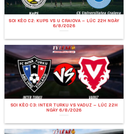
Cách Các Nhà Cái Thiết Lập Kèo
Các nhà cái sử dụng đội ngũ chuyên gia phân tích
SOI KÈO C2: KUPS VS U CRAIOVA – LÚC 22H NGÀY
dữ liệu bóng đá để đưa ra tỷ lệ kèo. Họ xem xét các
6/8/2026
yếu tố như:
Tình hình thi đấu và lực lượng của hai đội
Lịch sử đối đầu.
Yếu tố sân nhà, sân khách.
Tác động từ chấn thương, thẻ phạt.
Biến động thị trường cá cược.
Sau khi tỷ lệ kèo được thiết lập, nhà cái có thể điều
SOI KÈO C3: INTER TURKU VS VADUZ – LÚC 22H
chỉnh dựa trên biến động người chơi đặt cược,
NGÀY 6/8/2026
nhằm đảm bảo lợi nhuận và cân bằng tỷ lệ cược
giữa hai bên.