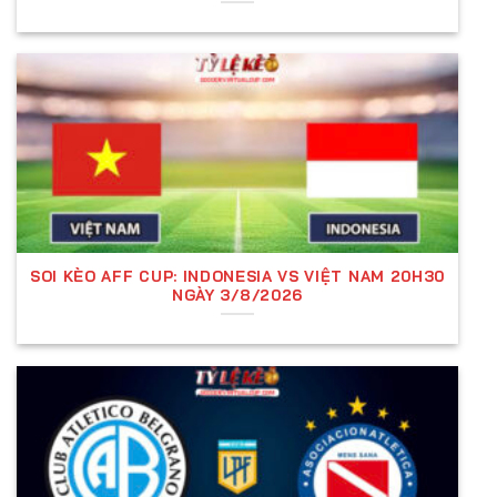
X:
Đặt cược kết quả hòa. Nếu hai đội kết thúc
trận đấu với tỷ số hòa (không phân biệt bao
nhiêu bàn), người chơi sẽ thắng cược.
2:
Đặt cược đội khách thắng. Nếu đội khách
giành chiến thắng, người chơi sẽ nhận tiền
thưởng tương ứng với tỷ lệ cược của nhà cái.
Ví Dụ Cụ Thể Về Kèo Châu Âu (1X2)
Ví dụ về trận đấu giữa Manchester United và đối thủ
SOI KÈO AFF CUP: INDONESIA VS VIỆT NAM 20H30
Chelsea
, nhà cái đưa ra tỷ lệ cược 1X2 như sau:
NGÀY 3/8/2026
1 (Manchester United thắng):
2.00
X (Hòa):
3.50
2 (Chelsea thắng):
3.00
Nếu người chơi đặt
100$ vào Manchester United