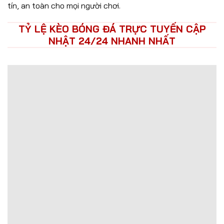
tín, an toàn cho mọi người chơi.
TỶ LỆ KÈO BÓNG ĐÁ TRỰC TUYẾN CẬP
NHẬT 24/24 NHANH NHẤT
Trận Hot
Tất cả giải đấu
TL Malaysia
Five88
Kèo TT
Xem bóng
Hôm nay
Ngày mai
09/08