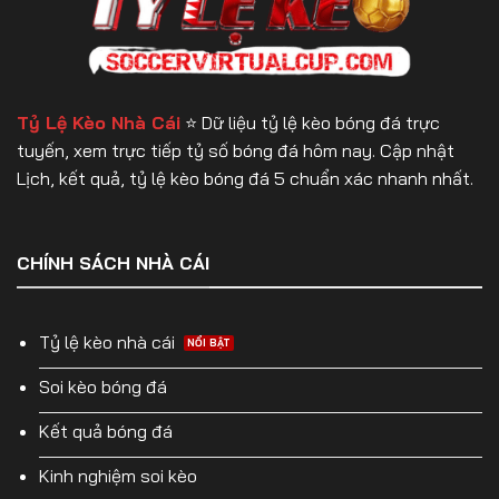
Kèo Hiệp 1
Kèo hiệp 1 (HT – Half Time) là một trong những loại
kèo phổ biến trong cá cược bóng đá, dành riêng cho
Tỷ Lệ Kèo Nhà Cái
⭐️ Dữ liệu tỷ lệ kèo bóng đá trực
45 phút thi đấu đầu tiên
của trận đấu. Không
tuyến, xem trực tiếp tỷ số bóng đá hôm nay. Cập nhật
giống như kèo cả trận, kèo hiệp 1 chỉ tính kết quả
Lịch, kết quả, tỷ lệ kèo bóng đá 5 chuẩn xác nhanh nhất.
trong hiệp đầu, giúp người chơi có thể tham gia đặt
cược với thời gian ngắn hơn, giảm rủi ro và linh hoạt
hơn trong chiến lược cá cược.
CHÍNH SÁCH NHÀ CÁI
Kèo hiệp 1 được nhà cái đưa ra dựa trên diễn biến dự
đoán trong 45 phút đầu tiên của trận đấu. Người
Tỷ lệ kèo nhà cái
tham gia cá cược có thể lựa chọn nhiều hình thức
kèo khác nhau như:
Soi kèo bóng đá
Kèo châu Âu hiệp 1 (1X2 HT)
– Dự đoán đội
Kết quả bóng đá
thắng trong hiệp 1.
Kinh nghiệm soi kèo
Kèo châu Á hiệp 1 (Handicap HT)
– Cược đội