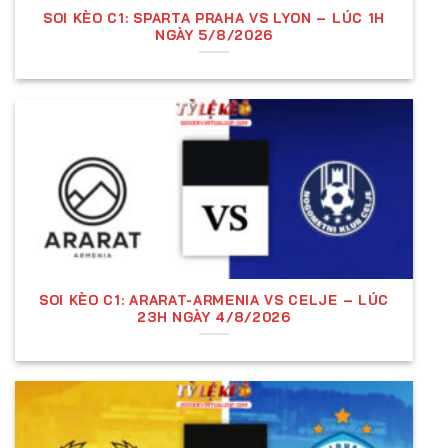
SOI KÈO C1: SPARTA PRAHA VS LYON – LÚC 1H
Kèo châu Á là loại kèo phổ biến nhất, trong đó đội
NGÀY 5/8/2026
mạnh hơn (cửa trên) sẽ chấp đội yếu hơn (cửa dưới)
một số bàn thắng nhất định. Một số dạng kèo chấp
phổ biến:
Kèo đồng banh (0.0):
Hai đội ngang sức, đặt
cược đội nào thắng sẽ ăn tiền.
Kèo chấp 0.25 (¼):
Đội cửa trên chấp nhẹ, nếu
hòa thì thua nửa tiền.
Kèo chấp 0.5 (½):
Đội cửa trên thắng mới ăn
đủ, hòa hoặc thua thì mất tiền.
SOI KÈO C1: ARARAT-ARMENIA VS CELJE – LÚC
23H NGÀY 4/8/2026
Kèo chấp 0.75 (¾):
Thắng cách biệt 2 bàn trở
lên mới ăn đủ, thắng 1 bàn ăn nửa tiền.
Kèo chấp 1 trái:
Nếu đội cửa trên thắng cách
biệt 1 bàn thì hoàn tiền, thắng từ 2 bàn trở lên
mới ăn đủ.