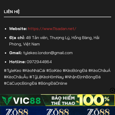
chấp trong hiệp 1.
LIÊN HỆ
Kèo Tài Xỉu hiệp 1 (Over/Under HT)
– Dự đoán
tổng số bàn thắng trong hiệp 1.
Website:
https://www.11sadan.net/
Kèo phạt góc hiệp 1
– Cược số quả phạt góc
trong 45 phút đầu.
Địa chỉ:
48 Tản viên, Thượng Lý, Hồng Bàng, Hải
Phòng, Việt Nam
Kèo thẻ phạt hiệp 1
– Đặt cược số lượng thẻ
trong hiệp 1.
Gmail:
tylekeo.london@gmail.com
Hotline:
0972944864
Việc lựa chọn kèo hiệp 1 phù hợp sẽ giúp người chơi
tối ưu hóa lợi nhuận và kiểm soát tốt hơn rủi ro
#TyleKeo #KèoNhàCái #SoiKèo #KèoBóngĐá #KèoChâuÁ
trong cá cược bóng đá.
#KèoChâuÂu #TỷLệKèoHômNay #NhậnĐịnhBóngĐá
#CáCượcBóngĐá #BóngĐáOnline
Kèo Phạt Góc
Kèo phạt góc là một trong những hình thức cá cược
bóng đá
không dựa trên kết quả thắng – thua
của trận đấu
, mà chỉ tập trung vào
số lượng quả
Copyright 2026 © 11sadan.net