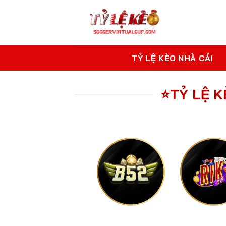
Bỏ
qua
nội
dung
TỶ LỆ KÈO NHÀ CÁI
⭐️TỶ LỆ 