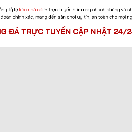
ảng tỷ lệ
kèo nhà cái
5 trực tuyến hôm nay nhanh chóng và chu
đoán chính xác, mang đến sân chơi uy tín, an toàn cho mọi ng
NG ĐÁ TRỰC TUYẾN CẬP NHẬT 24/
Ngày mai
10/08
11/08
12/08
13/08
14/08
TL Malaysia
Vin88