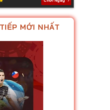
Chơi Ngay
 TIẾP MỚI NHẤT