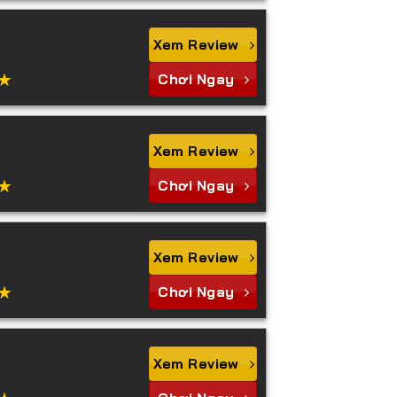
Xem Review
Chơi Ngay
Xem Review
Chơi Ngay
Xem Review
Chơi Ngay
Xem Review