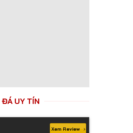
 ĐÁ UY TÍN
Xem Review