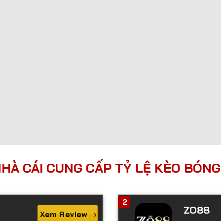
HÀ CÁI CUNG CẤP TỶ LỆ KÈO BÓNG
2
ZO88
Xem Review