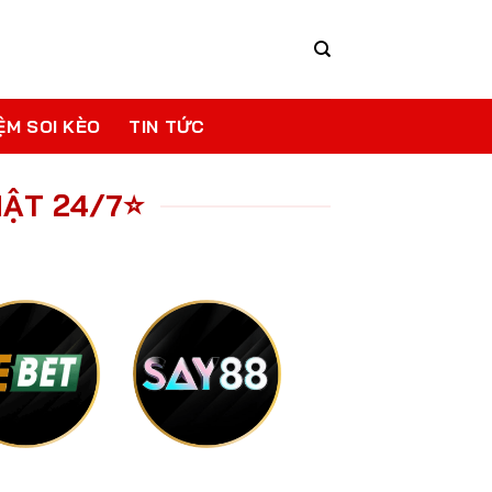
ỆM SOI KÈO
TIN TỨC
ẬT 24/7⭐️