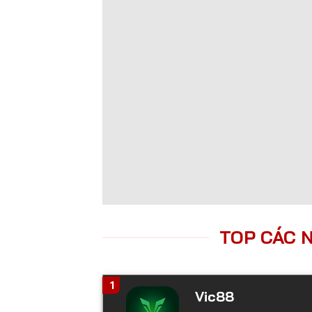
TOP CÁC N
1
Vic88