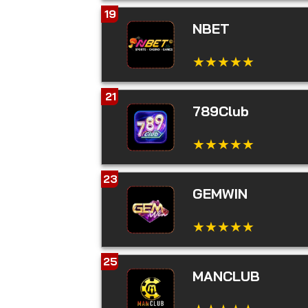
19
NBET
21
789Club
23
GEMWIN
25
MANCLUB