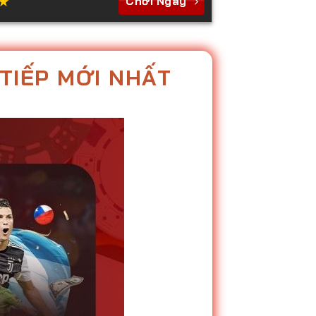
Chơi Ngay
 TIẾP MỚI NHẤT