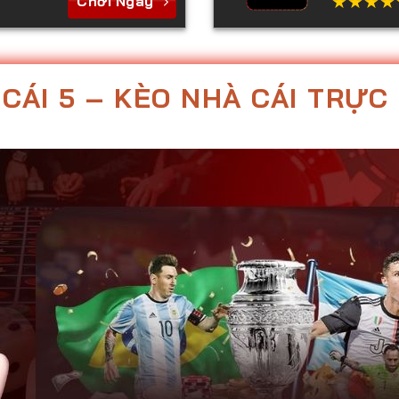
Chơi Ngay
CÁI 5 – KÈO NHÀ CÁI TRỰC