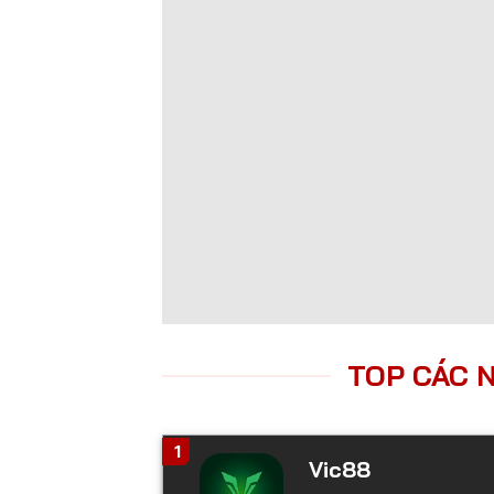
TOP CÁC N
1
Vic88