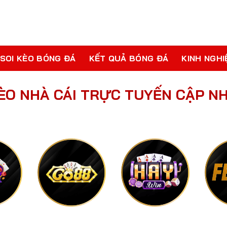
SOI KÈO BÓNG ĐÁ
KẾT QUẢ BÓNG ĐÁ
KINH NGHI
KÈO NHÀ CÁI TRỰC TUYẾN CẬP NH