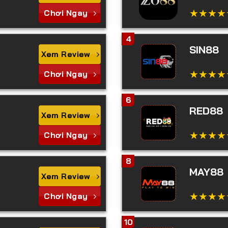
Chơi Ngay
4
SIN88
Xem Review
Chơi Ngay
6
RED88
Xem Review
Chơi Ngay
8
MAY88
Xem Review
Chơi Ngay
10