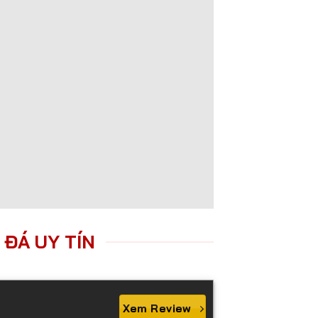
 ĐÁ UY TÍN
Xem Review