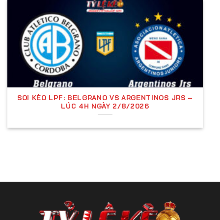
năm
Kèo Tài Xỉu (Over/Under) được nhà cái đưa ra dựa
trên số bàn thắng dự đoán trong một trận đấu.
Người chơi sẽ có hai lựa chọn:
Tài (Over):
Tổng số bàn thắng trong trận lớn
hơn mức nhà cái đưa ra.
SOI KÈO LPF: BELGRANO VS ARGENTINOS JRS –
Xỉu (Under):
Tổng số bàn thắng trong trận nhỏ
LÚC 4H NGÀY 2/8/2026
hơn mức nhà cái đưa ra.
Ví dụ: Nếu nhà cái đưa ra mức
O/U 2.5
, người chơi
đặt cược như sau:
Nếu trận đấu có
3 bàn thắng trở lên
(ví dụ: 2-1,
3-0, 4-2), cược Tài thắng.
Nếu trận đấu có
dưới 3 bàn thắng
(0-0, 1-0, 1-
1), cược Xỉu thắng.