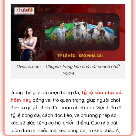
Over.co.com – Chuyên Trang kèo nhà cái nhanh nhất
24/24
Trong thế giới cá cược bóng đá,
tỷ lệ kèo nhà cái
hôm nay
đóng vai trò quan trọng, giúp người chơi
đưa ra quyết định đặt cược chính xác. Việc hiểu rõ
tỷ lệ bóng đá, cách đọc kèo, và phương pháp soi
kèo sẽ giúp tăng cơ hội chiến thắng. Các nhà cái
luôn đưa ra nhiều loại kèo bóng đá, từ kèo châu Á,