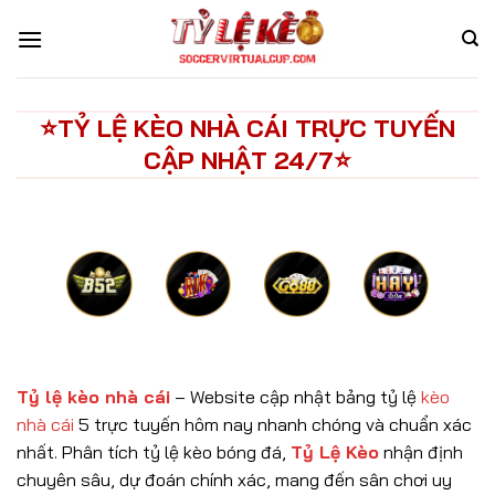
Bỏ
qua
nội
dung
⭐️TỶ LỆ KÈO NHÀ CÁI TRỰC TUYẾN
CẬP NHẬT 24/7⭐️
Tỷ lệ kèo nhà cái
– Website cập nhật bảng tỷ lệ
kèo
nhà cái
5 trực tuyến hôm nay nhanh chóng và chuẩn xác
nhất. Phân tích tỷ lệ kèo bóng đá,
Tỷ Lệ Kèo
nhận định
chuyên sâu, dự đoán chính xác, mang đến sân chơi uy