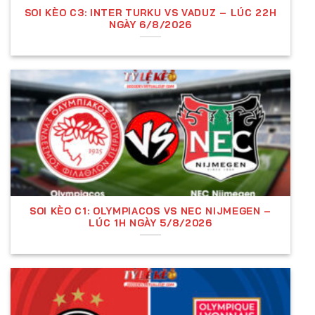
SOI KÈO C3: INTER TURKU VS VADUZ – LÚC 22H
Kèo châu Á là loại kèo phổ biến nhất, trong đó đội
NGÀY 6/8/2026
mạnh hơn (cửa trên) sẽ chấp đội yếu hơn (cửa dưới)
một số bàn thắng nhất định. Một số dạng kèo chấp
phổ biến:
Kèo đồng banh (0.0):
Hai đội ngang sức, đặt
cược đội nào thắng sẽ ăn tiền.
Kèo chấp 0.25 (¼):
Đội cửa trên chấp nhẹ, nếu
hòa thì thua nửa tiền.
Kèo chấp 0.5 (½):
Đội cửa trên thắng mới ăn
đủ, hòa hoặc thua thì mất tiền.
SOI KÈO C1: OLYMPIACOS VS NEC NIJMEGEN –
LÚC 1H NGÀY 5/8/2026
Kèo chấp 0.75 (¾):
Thắng cách biệt 2 bàn trở
lên mới ăn đủ, thắng 1 bàn ăn nửa tiền.
Kèo chấp 1 trái:
Nếu đội cửa trên thắng cách
biệt 1 bàn thì hoàn tiền, thắng từ 2 bàn trở lên
mới ăn đủ.