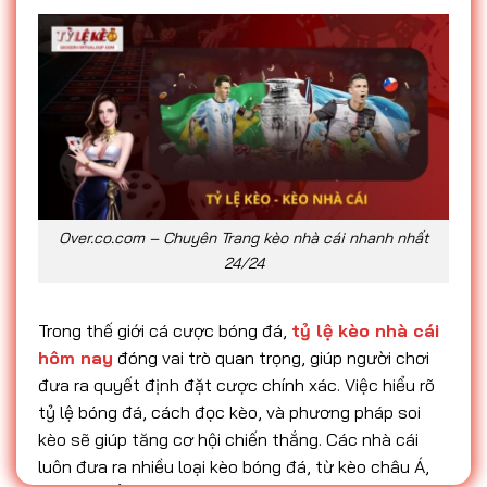
Over.co.com – Chuyên Trang kèo nhà cái nhanh nhất
24/24
Trong thế giới cá cược bóng đá,
tỷ lệ kèo nhà cái
hôm nay
đóng vai trò quan trọng, giúp người chơi
đưa ra quyết định đặt cược chính xác. Việc hiểu rõ
tỷ lệ bóng đá, cách đọc kèo, và phương pháp soi
kèo sẽ giúp tăng cơ hội chiến thắng. Các nhà cái
luôn đưa ra nhiều loại kèo bóng đá, từ kèo châu Á,