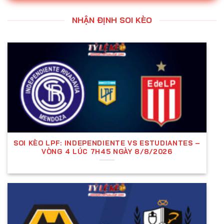
kèo châu Âu đến kèo Tài Xỉu, mỗi loại đều có cách
tính riêng và ảnh hưởng đến chiến thuật đặt cược.
NHẬN ĐỊNH SOI KÈO
Bên cạnh đó, việc nhận định kèo đúng đắn và cập
nhật tỷ lệ cá cược liên tục là yếu tố quan trọng để
tối ưu hóa lợi nhuận khi tham gia cá độ bóng đá.
Điều khiến người dùng ấn tượng khi truy cập vào
trang web của Kèo nhà cái 11sadan.net chính là sự
phong phú và chất lượng của thông tin được cung
cấp.
Uy tín và chất lượng luôn là hai tiêu chí hàng đầu
SOI KÈO LPF: INDEPENDIENTE VS ESTUDIANTES –
mà website
không ngừng theo đuổi. Mọi thông tin và
VÒNG 4 LÚC 7H45 NGÀY 8/8/2026
dịch vụ được cung cấp đều trải qua quá trình kiểm
chứng kỹ lưỡng, đảm bảo tính chính xác và độ tin
cậy cao. Chính vì vậy, Over.co.com
không chỉ nhận
được sự đánh giá cao từ cộng đồng cá cược mà
còn trở thành sự lựa chọn ưu tiên của đông đảo
người yêu thể thao trên toàn thế giới.