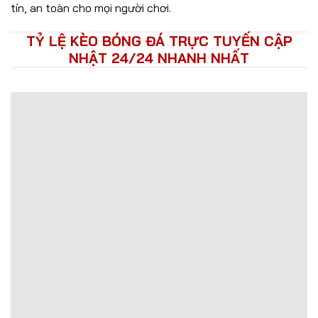
tín, an toàn cho mọi người chơi.
TỶ LỆ KÈO BÓNG ĐÁ TRỰC TUYẾN CẬP
NHẬT 24/24 NHANH NHẤT
Trận Hot
Tất cả giải đấu
TL Malaysia
Vin88
Kèo TT
Xem bóng
Hôm nay
Ngày mai
09/08