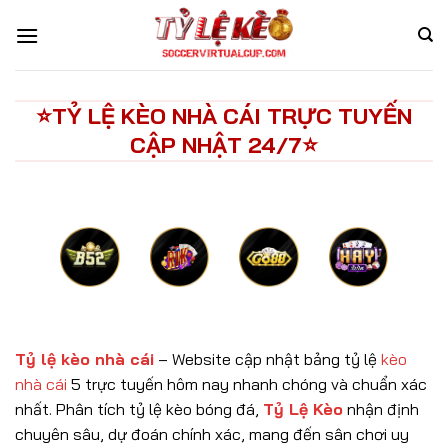
Bỏ
qua
nội
dung
⭐️TỶ LỆ KÈO NHÀ CÁI TRỰC TUYẾN
CẬP NHẬT 24/7⭐️
Tỷ lệ kèo nhà cái
– Website cập nhật bảng tỷ lệ
kèo
nhà cái
5 trực tuyến hôm nay nhanh chóng và chuẩn xác
nhất. Phân tích tỷ lệ kèo bóng đá,
Tỷ Lệ Kèo
nhận định
chuyên sâu, dự đoán chính xác, mang đến sân chơi uy