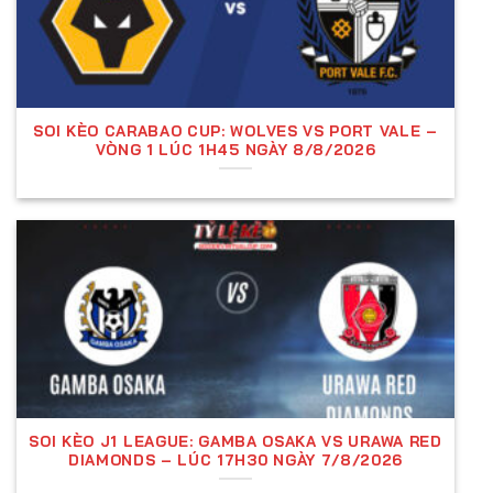
Với sự tận tâm và không ngừng đổi mới, chúng tôi
cam kết tiếp tục mang đến những trải nghiệm tốt
nhất cho người dùng, từ dữ liệu chính xác đến dịch
vụ chuyên nghiệp và thân thiện. Over.co.com
tự hào
SOI KÈO CARABAO CUP: WOLVES VS PORT VALE –
VÒNG 1 LÚC 1H45 NGÀY 8/8/2026
là địa chỉ đáng tin cậy, không thể thiếu đối với bất
kỳ ai đam mê thể thao và cá cược trực tuyến.
Tổng Quan Về Tỷ Lệ Kèo Của Nhà Cái
Tỷ Lệ Kèo Nhà Cái Là Gì?
SOI KÈO J1 LEAGUE: GAMBA OSAKA VS URAWA RED
DIAMONDS – LÚC 17H30 NGÀY 7/8/2026