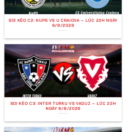
Cách Các Nhà Cái Thiết Lập Kèo
Các nhà cái sử dụng đội ngũ chuyên gia phân tích
SOI KÈO C2: KUPS VS U CRAIOVA – LÚC 22H NGÀY
dữ liệu bóng đá để đưa ra tỷ lệ kèo. Họ xem xét các
6/8/2026
yếu tố như:
Tình hình thi đấu và lực lượng của hai đội
Lịch sử đối đầu.
Yếu tố sân nhà, sân khách.
Tác động từ chấn thương, thẻ phạt.
Biến động thị trường cá cược.
Sau khi tỷ lệ kèo được thiết lập, nhà cái có thể điều
SOI KÈO C3: INTER TURKU VS VADUZ – LÚC 22H
chỉnh dựa trên biến động người chơi đặt cược,
NGÀY 6/8/2026
nhằm đảm bảo lợi nhuận và cân bằng tỷ lệ cược
giữa hai bên.