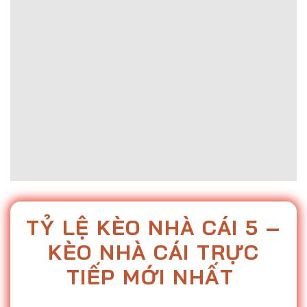
TỶ
LỆ KÈO NHÀ CÁI 5 –
KÈO NHÀ CÁI TRỰC
TIẾP MỚI NHẤT