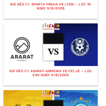
SOI KÈO C1: SPARTA PRAHA VS LYON – LÚC 1H
Kèo châu Á là loại kèo phổ biến nhất, trong đó đội
NGÀY 5/8/2026
mạnh hơn (cửa trên) sẽ chấp đội yếu hơn (cửa dưới)
một số bàn thắng nhất định. Một số dạng kèo chấp
phổ biến:
Kèo đồng banh (0.0):
Hai đội ngang sức, đặt
cược đội nào thắng sẽ ăn tiền.
Kèo chấp 0.25 (¼):
Đội cửa trên chấp nhẹ, nếu
hòa thì thua nửa tiền.
Kèo chấp 0.5 (½):
Đội cửa trên thắng mới ăn
đủ, hòa hoặc thua thì mất tiền.
SOI KÈO C1: ARARAT-ARMENIA VS CELJE – LÚC
23H NGÀY 4/8/2026
Kèo chấp 0.75 (¾):
Thắng cách biệt 2 bàn trở
lên mới ăn đủ, thắng 1 bàn ăn nửa tiền.
Kèo chấp 1 trái:
Nếu đội cửa trên thắng cách
biệt 1 bàn thì hoàn tiền, thắng từ 2 bàn trở lên
mới ăn đủ.