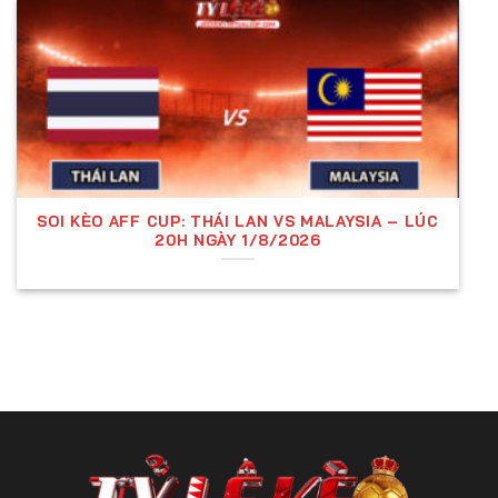
năm
Kèo Tài Xỉu (Over/Under) được nhà cái đưa ra dựa
trên số bàn thắng dự đoán trong một trận đấu.
Người chơi sẽ có hai lựa chọn:
Tài (Over):
Tổng số bàn thắng trong trận lớn
hơn mức nhà cái đưa ra.
SOI KÈO AFF CUP: THÁI LAN VS MALAYSIA – LÚC
Xỉu (Under):
Tổng số bàn thắng trong trận nhỏ
20H NGÀY 1/8/2026
hơn mức nhà cái đưa ra.
Ví dụ: Nếu nhà cái đưa ra mức
O/U 2.5
, người chơi
đặt cược như sau:
Nếu trận đấu có
3 bàn thắng trở lên
(ví dụ: 2-1,
3-0, 4-2), cược Tài thắng.
Nếu trận đấu có
dưới 3 bàn thắng
(0-0, 1-0, 1-
1), cược Xỉu thắng.