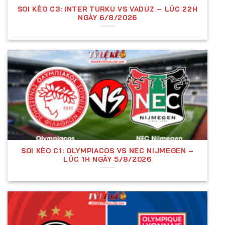
SOI KÈO C3: INTER TURKU VS VADUZ – LÚC 22H
Kèo châu Á là loại kèo phổ biến nhất, trong đó đội
NGÀY 6/8/2026
mạnh hơn (cửa trên) sẽ chấp đội yếu hơn (cửa dưới)
một số bàn thắng nhất định. Một số dạng kèo chấp
phổ biến:
Kèo đồng banh (0.0):
Hai đội ngang sức, đặt
cược đội nào thắng sẽ ăn tiền.
Kèo chấp 0.25 (¼):
Đội cửa trên chấp nhẹ, nếu
hòa thì thua nửa tiền.
Kèo chấp 0.5 (½):
Đội cửa trên thắng mới ăn
đủ, hòa hoặc thua thì mất tiền.
SOI KÈO C1: OLYMPIACOS VS NEC NIJMEGEN –
LÚC 1H NGÀY 5/8/2026
Kèo chấp 0.75 (¾):
Thắng cách biệt 2 bàn trở
lên mới ăn đủ, thắng 1 bàn ăn nửa tiền.
Kèo chấp 1 trái:
Nếu đội cửa trên thắng cách
biệt 1 bàn thì hoàn tiền, thắng từ 2 bàn trở lên
mới ăn đủ.