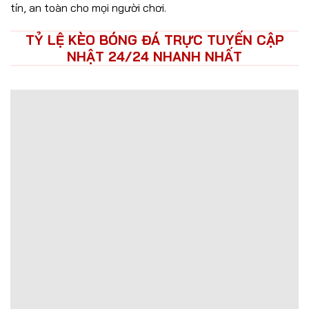
tín, an toàn cho mọi người chơi.
TỶ LỆ KÈO BÓNG ĐÁ TRỰC TUYẾN CẬP
NHẬT 24/24 NHANH NHẤT
Trận Hot
Tất cả giải đấu
TL Malaysia
Sky88
Kèo TT
Xem bóng
Hôm nay
Ngày mai
10/08