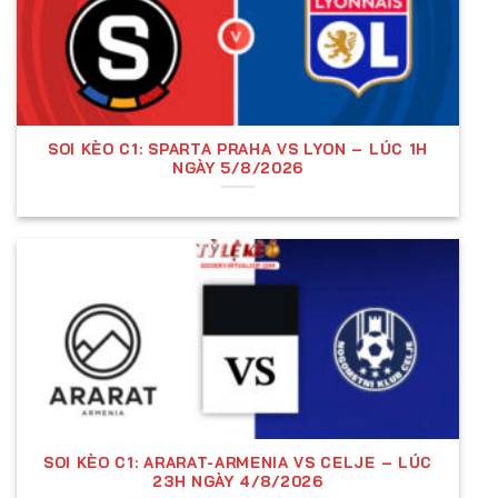
Kèo Châu Âu (1X2)
Kèo Châu Âu, hay còn gọi là
kèo 1X2
, là một trong
những loại kèo cá cược bóng đá đơn giản và phổ
biến nhất hiện nay. Loại kèo này được sử dụng rộng
SOI KÈO C1: SPARTA PRAHA VS LYON – LÚC 1H
rãi tại các nhà cái, đặc biệt là ở thị trường châu Âu.
NGÀY 5/8/2026
Khác với kèo châu Á có tỷ lệ chấp, kèo 1X2 chỉ tập
trung vào kết quả chung cuộc của trận đấu, giúp
người chơi dễ dàng đưa ra lựa chọn mà không cần
quan tâm đến cách biệt tỷ số giữa hai đội.
Trong kèo châu Âu, người chơi sẽ có
ba lựa chọn
đặt cược
, mỗi lựa chọn tương ứng với một kết quả
có thể xảy ra trong trận đấu:
1:
Đặt cược đội chủ nhà thắng. Nếu đội chủ nhà
giành chiến thắng sau 90 phút thi đấu chính
SOI KÈO C1: ARARAT-ARMENIA VS CELJE – LÚC
thức, người chơi sẽ thắng cược.
23H NGÀY 4/8/2026