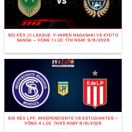
Với sự tận tâm và không ngừng đổi mới, chúng tôi
cam kết tiếp tục mang đến những trải nghiệm tốt
nhất cho người dùng, từ dữ liệu chính xác đến dịch
vụ chuyên nghiệp và thân thiện. Over.co.com
tự hào
SOI KÈO J1 LEAGUE: V-VAREN NAGASAKI VS KYOTO
SANGA – VÒNG 1 LÚC 17H NGÀY 9/8/2026
là địa chỉ đáng tin cậy, không thể thiếu đối với bất
kỳ ai đam mê thể thao và cá cược trực tuyến.
Tổng Quan Về Tỷ Lệ Kèo Của Nhà Cái
Tỷ Lệ Kèo Nhà Cái Là Gì?
SOI KÈO LPF: INDEPENDIENTE VS ESTUDIANTES –
VÒNG 4 LÚC 7H45 NGÀY 8/8/2026