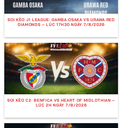
Cách Các Nhà Cái Thiết Lập Kèo
Các nhà cái sử dụng đội ngũ chuyên gia phân tích
SOI KÈO J1 LEAGUE: GAMBA OSAKA VS URAWA RED
dữ liệu bóng đá để đưa ra tỷ lệ kèo. Họ xem xét các
DIAMONDS – LÚC 17H30 NGÀY 7/8/2026
yếu tố như:
Tình hình thi đấu và lực lượng của hai đội
Lịch sử đối đầu.
Yếu tố sân nhà, sân khách.
Tác động từ chấn thương, thẻ phạt.
Biến động thị trường cá cược.
Sau khi tỷ lệ kèo được thiết lập, nhà cái có thể điều
SOI KÈO C2: BENFICA VS HEART OF MIDLOTHIAN –
chỉnh dựa trên biến động người chơi đặt cược,
LÚC 2H NGÀY 7/8/2026
nhằm đảm bảo lợi nhuận và cân bằng tỷ lệ cược
giữa hai bên.