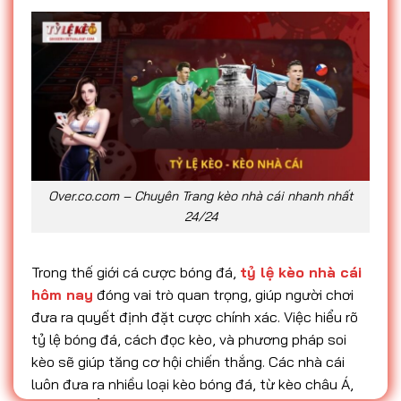
Over.co.com – Chuyên Trang kèo nhà cái nhanh nhất
24/24
Trong thế giới cá cược bóng đá,
tỷ lệ kèo nhà cái
hôm nay
đóng vai trò quan trọng, giúp người chơi
đưa ra quyết định đặt cược chính xác. Việc hiểu rõ
tỷ lệ bóng đá, cách đọc kèo, và phương pháp soi
kèo sẽ giúp tăng cơ hội chiến thắng. Các nhà cái
luôn đưa ra nhiều loại kèo bóng đá, từ kèo châu Á,