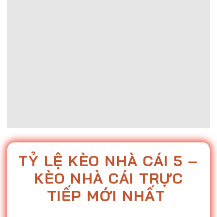
TỶ
LỆ KÈO NHÀ CÁI 5 –
KÈO NHÀ CÁI TRỰC
TIẾP MỚI NHẤT