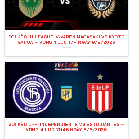
Với sự tận tâm và không ngừng đổi mới, chúng tôi
cam kết tiếp tục mang đến những trải nghiệm tốt
nhất cho người dùng, từ dữ liệu chính xác đến dịch
vụ chuyên nghiệp và thân thiện. Over.co.com
tự hào
SOI KÈO J1 LEAGUE: V-VAREN NAGASAKI VS KYOTO
SANGA – VÒNG 1 LÚC 17H NGÀY 9/8/2026
là địa chỉ đáng tin cậy, không thể thiếu đối với bất
kỳ ai đam mê thể thao và cá cược trực tuyến.
Tổng Quan Về Tỷ Lệ Kèo Của Nhà Cái
Tỷ Lệ Kèo Nhà Cái Là Gì?
SOI KÈO LPF: INDEPENDIENTE VS ESTUDIANTES –
VÒNG 4 LÚC 7H45 NGÀY 8/8/2026