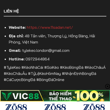
chấp trong hiệp 1.
LIÊN HỆ
Kèo Tài Xỉu hiệp 1 (Over/Under HT)
– Dự đoán
tổng số bàn thắng trong hiệp 1.
Website:
https://www.11sadan.net/
Kèo phạt góc hiệp 1
– Cược số quả phạt góc
trong 45 phút đầu.
Địa chỉ:
48 Tản viên, Thượng Lý, Hồng Bàng, Hải
Phòng, Việt Nam
Kèo thẻ phạt hiệp 1
– Đặt cược số lượng thẻ
trong hiệp 1.
Gmail:
tylekeo.london@gmail.com
Hotline:
0972944864
Việc lựa chọn kèo hiệp 1 phù hợp sẽ giúp người chơi
tối ưu hóa lợi nhuận và kiểm soát tốt hơn rủi ro
#TyleKeo #KèoNhàCái #SoiKèo #KèoBóngĐá #KèoChâuÁ
trong cá cược bóng đá.
#KèoChâuÂu #TỷLệKèoHômNay #NhậnĐịnhBóngĐá
#CáCượcBóngĐá #BóngĐáOnline
Kèo Phạt Góc
Kèo phạt góc là một trong những hình thức cá cược
bóng đá
không dựa trên kết quả thắng – thua
của trận đấu
, mà chỉ tập trung vào
số lượng quả
Copyright 2026 © 11sadan.net