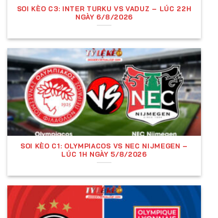
SOI KÈO C3: INTER TURKU VS VADUZ – LÚC 22H
Kèo châu Á là loại kèo phổ biến nhất, trong đó đội
NGÀY 6/8/2026
mạnh hơn (cửa trên) sẽ chấp đội yếu hơn (cửa dưới)
một số bàn thắng nhất định. Một số dạng kèo chấp
phổ biến:
Kèo đồng banh (0.0):
Hai đội ngang sức, đặt
cược đội nào thắng sẽ ăn tiền.
Kèo chấp 0.25 (¼):
Đội cửa trên chấp nhẹ, nếu
hòa thì thua nửa tiền.
Kèo chấp 0.5 (½):
Đội cửa trên thắng mới ăn
đủ, hòa hoặc thua thì mất tiền.
SOI KÈO C1: OLYMPIACOS VS NEC NIJMEGEN –
LÚC 1H NGÀY 5/8/2026
Kèo chấp 0.75 (¾):
Thắng cách biệt 2 bàn trở
lên mới ăn đủ, thắng 1 bàn ăn nửa tiền.
Kèo chấp 1 trái:
Nếu đội cửa trên thắng cách
biệt 1 bàn thì hoàn tiền, thắng từ 2 bàn trở lên
mới ăn đủ.