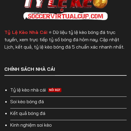
Kèo Hiệp 1
Kèo hiệp 1 (HT – Half Time) là một trong những loại
kèo phổ biến trong cá cược bóng đá, dành riêng cho
Tỷ Lệ Kèo Nhà Cái
⭐️ Dữ liệu tỷ lệ kèo bóng đá trực
45 phút thi đấu đầu tiên
của trận đấu. Không
tuyến, xem trực tiếp tỷ số bóng đá hôm nay. Cập nhật
giống như kèo cả trận, kèo hiệp 1 chỉ tính kết quả
Lịch, kết quả, tỷ lệ kèo bóng đá 5 chuẩn xác nhanh nhất.
trong hiệp đầu, giúp người chơi có thể tham gia đặt
cược với thời gian ngắn hơn, giảm rủi ro và linh hoạt
hơn trong chiến lược cá cược.
CHÍNH SÁCH NHÀ CÁI
Kèo hiệp 1 được nhà cái đưa ra dựa trên diễn biến dự
đoán trong 45 phút đầu tiên của trận đấu. Người
Tỷ lệ kèo nhà cái
tham gia cá cược có thể lựa chọn nhiều hình thức
kèo khác nhau như:
Soi kèo bóng đá
Kèo châu Âu hiệp 1 (1X2 HT)
– Dự đoán đội
Kết quả bóng đá
thắng trong hiệp 1.
Kinh nghiệm soi kèo
Kèo châu Á hiệp 1 (Handicap HT)
– Cược đội