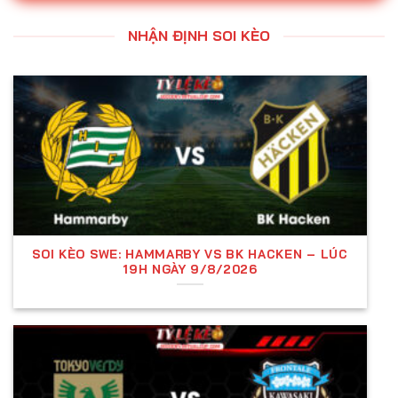
kèo châu Âu đến kèo Tài Xỉu, mỗi loại đều có cách
tính riêng và ảnh hưởng đến chiến thuật đặt cược.
NHẬN ĐỊNH SOI KÈO
Bên cạnh đó, việc nhận định kèo đúng đắn và cập
nhật tỷ lệ cá cược liên tục là yếu tố quan trọng để
tối ưu hóa lợi nhuận khi tham gia cá độ bóng đá.
Điều khiến người dùng ấn tượng khi truy cập vào
trang web của Kèo nhà cái 11sadan.net chính là sự
phong phú và chất lượng của thông tin được cung
cấp.
Uy tín và chất lượng luôn là hai tiêu chí hàng đầu
SOI KÈO SWE: HAMMARBY VS BK HACKEN – LÚC
mà website
không ngừng theo đuổi. Mọi thông tin và
19H NGÀY 9/8/2026
dịch vụ được cung cấp đều trải qua quá trình kiểm
chứng kỹ lưỡng, đảm bảo tính chính xác và độ tin
cậy cao. Chính vì vậy, Over.co.com
không chỉ nhận
được sự đánh giá cao từ cộng đồng cá cược mà
còn trở thành sự lựa chọn ưu tiên của đông đảo
người yêu thể thao trên toàn thế giới.