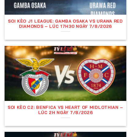
Cách Các Nhà Cái Thiết Lập Kèo
Các nhà cái sử dụng đội ngũ chuyên gia phân tích
SOI KÈO J1 LEAGUE: GAMBA OSAKA VS URAWA RED
dữ liệu bóng đá để đưa ra tỷ lệ kèo. Họ xem xét các
DIAMONDS – LÚC 17H30 NGÀY 7/8/2026
yếu tố như:
Tình hình thi đấu và lực lượng của hai đội
Lịch sử đối đầu.
Yếu tố sân nhà, sân khách.
Tác động từ chấn thương, thẻ phạt.
Biến động thị trường cá cược.
Sau khi tỷ lệ kèo được thiết lập, nhà cái có thể điều
SOI KÈO C2: BENFICA VS HEART OF MIDLOTHIAN –
chỉnh dựa trên biến động người chơi đặt cược,
LÚC 2H NGÀY 7/8/2026
nhằm đảm bảo lợi nhuận và cân bằng tỷ lệ cược
giữa hai bên.