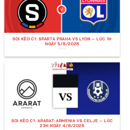
Kèo Châu Âu (1X2)
Kèo Châu Âu, hay còn gọi là
kèo 1X2
, là một trong
những loại kèo cá cược bóng đá đơn giản và phổ
biến nhất hiện nay. Loại kèo này được sử dụng rộng
SOI KÈO C1: SPARTA PRAHA VS LYON – LÚC 1H
rãi tại các nhà cái, đặc biệt là ở thị trường châu Âu.
NGÀY 5/8/2026
Khác với kèo châu Á có tỷ lệ chấp, kèo 1X2 chỉ tập
trung vào kết quả chung cuộc của trận đấu, giúp
người chơi dễ dàng đưa ra lựa chọn mà không cần
quan tâm đến cách biệt tỷ số giữa hai đội.
Trong kèo châu Âu, người chơi sẽ có
ba lựa chọn
đặt cược
, mỗi lựa chọn tương ứng với một kết quả
có thể xảy ra trong trận đấu:
1:
Đặt cược đội chủ nhà thắng. Nếu đội chủ nhà
giành chiến thắng sau 90 phút thi đấu chính
SOI KÈO C1: ARARAT-ARMENIA VS CELJE – LÚC
thức, người chơi sẽ thắng cược.
23H NGÀY 4/8/2026