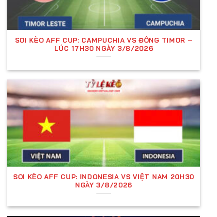
(1)
và đội chủ nhà thắng, số tiền nhận được sẽ là
100 x 2.00 = 200$
(bao gồm cả vốn).
Nếu người chơi đặt
100$ vào kết quả hòa (X)
và
trận đấu kết thúc với tỷ số hòa, số tiền thắng cược
SOI KÈO AFF CUP: CAMPUCHIA VS ĐÔNG TIMOR –
LÚC 17H30 NGÀY 3/8/2026
là
100 x 3.50 = 350$
.
Nếu người chơi đặt
100$ vào Chelsea (2)
và đội
khách giành chiến thắng, số tiền nhận được sẽ là
100 x 3.00 = 300$
.
Kèo Tài Xỉu (Over/Under)
Kèo Tài Xỉu, hay còn gọi là
kèo Over/Under (O/U)
,
là một trong những loại kèo phổ biến nhất trong cá
cược bóng đá. Không giống như kèo châu Á hay kèo
châu Âu tập trung vào kết quả thắng thua của trận
đấu, kèo Tài Xỉu chỉ quan tâm đến tổng số bàn
SOI KÈO AFF CUP: INDONESIA VS VIỆT NAM 20H30
thắng được ghi trong trận đấu, bất kể đội nào thắng
NGÀY 3/8/2026
hay thua. Đây là hình thức cá cược hấp dẫn, dễ
chơi và phù hợp với cả người mới lẫn người chơi lâu