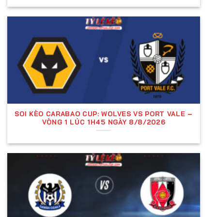
Tỷ lệ nhà cái là gì?
Tỷ lệ kèo nhà cái
là các con số do nhà cái cung
cấp, thể hiện sự đánh giá về xác suất thắng, thua
của hai đội bóng trong một trận đấu. Những con số
này được tính toán dựa trên nhiều yếu tố như
phong độ, đội hình, lịch sử đối đầu và điều kiện thi
đấu.
SOI KÈO CARABAO CUP: WOLVES VS PORT VALE –
VÒNG 1 LÚC 1H45 NGÀY 8/8/2026
Tầm Quan Trọng Của Tỷ Lệ Kèo Trong Cá
Cược Tỷ Lệ Bóng Đá
Tỷ lệ đóng vai trò cốt lõi trong cá cược bóng đá vì
nó giúp người chơi đưa ra quyết định đặt cược một
cách hợp lý. Việc hiểu rõ tỷ lệ kèo không chỉ giúp
tăng cơ hội thắng cược mà còn hạn chế rủi ro, giúp
người chơi kiểm soát vốn hiệu quả.