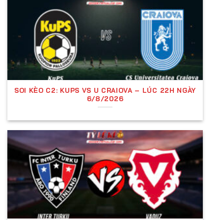
Các Loại Kèo Bóng Đá Phổ Biến
SOI KÈO C2: KUPS VS U CRAIOVA – LÚC 22H NGÀY
6/8/2026
Các loại kèo bóng đá phổ biến hiện nay
Khi tham gia cá cược bóng đá, người chơi có thể lựa
chọn giữa nhiều loại kèo đa dạng. Mỗi loại kèo đều
có cách chơi riêng và phù hợp với từng chiến thuật
cá cược khác nhau. Dưới đây là một trong những
kèo bóng đá phổ biến hiện nay.
Kèo châu Á (kèo cược chấp, kèo handicap)