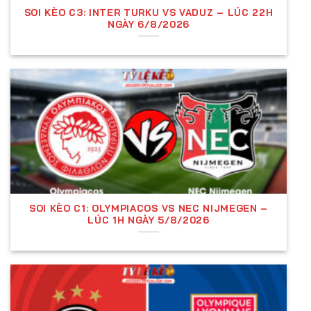
SOI KÈO C3: INTER TURKU VS VADUZ – LÚC 22H
Kèo châu Á là loại kèo phổ biến nhất, trong đó đội
NGÀY 6/8/2026
mạnh hơn (cửa trên) sẽ chấp đội yếu hơn (cửa dưới)
một số bàn thắng nhất định. Một số dạng kèo chấp
phổ biến:
Kèo đồng banh (0.0):
Hai đội ngang sức, đặt
cược đội nào thắng sẽ ăn tiền.
Kèo chấp 0.25 (¼):
Đội cửa trên chấp nhẹ, nếu
hòa thì thua nửa tiền.
Kèo chấp 0.5 (½):
Đội cửa trên thắng mới ăn
đủ, hòa hoặc thua thì mất tiền.
SOI KÈO C1: OLYMPIACOS VS NEC NIJMEGEN –
LÚC 1H NGÀY 5/8/2026
Kèo chấp 0.75 (¾):
Thắng cách biệt 2 bàn trở
lên mới ăn đủ, thắng 1 bàn ăn nửa tiền.
Kèo chấp 1 trái:
Nếu đội cửa trên thắng cách
biệt 1 bàn thì hoàn tiền, thắng từ 2 bàn trở lên
mới ăn đủ.