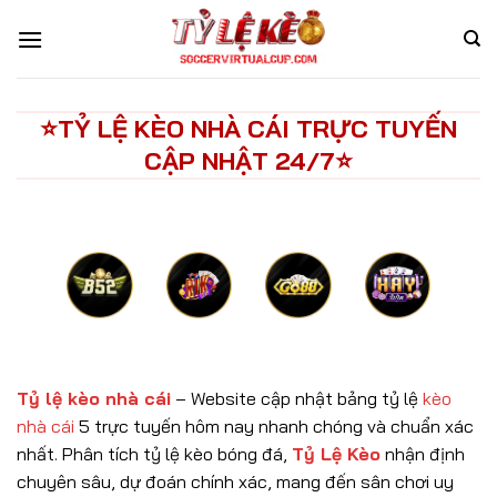
Bỏ
qua
nội
dung
⭐️TỶ LỆ KÈO NHÀ CÁI TRỰC TUYẾN
CẬP NHẬT 24/7⭐️
Tỷ lệ kèo nhà cái
– Website cập nhật bảng tỷ lệ
kèo
nhà cái
5 trực tuyến hôm nay nhanh chóng và chuẩn xác
nhất. Phân tích tỷ lệ kèo bóng đá,
Tỷ Lệ Kèo
nhận định
chuyên sâu, dự đoán chính xác, mang đến sân chơi uy