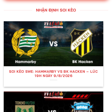
kèo châu Âu đến kèo Tài Xỉu, mỗi loại đều có cách
tính riêng và ảnh hưởng đến chiến thuật đặt cược.
NHẬN ĐỊNH SOI KÈO
Bên cạnh đó, việc nhận định kèo đúng đắn và cập
nhật tỷ lệ cá cược liên tục là yếu tố quan trọng để
tối ưu hóa lợi nhuận khi tham gia cá độ bóng đá.
Điều khiến người dùng ấn tượng khi truy cập vào
trang web của Kèo nhà cái 11sadan.net chính là sự
phong phú và chất lượng của thông tin được cung
cấp.
Uy tín và chất lượng luôn là hai tiêu chí hàng đầu
SOI KÈO SWE: HAMMARBY VS BK HACKEN – LÚC
mà website
không ngừng theo đuổi. Mọi thông tin và
19H NGÀY 9/8/2026
dịch vụ được cung cấp đều trải qua quá trình kiểm
chứng kỹ lưỡng, đảm bảo tính chính xác và độ tin
cậy cao. Chính vì vậy, Over.co.com
không chỉ nhận
được sự đánh giá cao từ cộng đồng cá cược mà
còn trở thành sự lựa chọn ưu tiên của đông đảo
người yêu thể thao trên toàn thế giới.