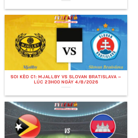
X:
Đặt cược kết quả hòa. Nếu hai đội kết thúc
trận đấu với tỷ số hòa (không phân biệt bao
nhiêu bàn), người chơi sẽ thắng cược.
2:
Đặt cược đội khách thắng. Nếu đội khách
giành chiến thắng, người chơi sẽ nhận tiền
thưởng tương ứng với tỷ lệ cược của nhà cái.
Ví Dụ Cụ Thể Về Kèo Châu Âu (1X2)
Ví dụ về trận đấu giữa Manchester United và đối thủ
SOI KÈO C1: MJALLBY VS SLOVAN BRATISLAVA –
Chelsea
, nhà cái đưa ra tỷ lệ cược 1X2 như sau:
LÚC 23H00 NGÀY 4/8/2026
1 (Manchester United thắng):
2.00
X (Hòa):
3.50
2 (Chelsea thắng):
3.00
Nếu người chơi đặt
100$ vào Manchester United