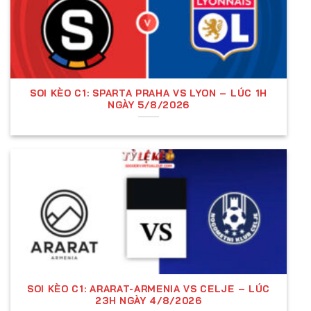
Kèo Châu Âu (1X2)
Kèo Châu Âu, hay còn gọi là
kèo 1X2
, là một trong
những loại kèo cá cược bóng đá đơn giản và phổ
biến nhất hiện nay. Loại kèo này được sử dụng rộng
SOI KÈO C1: SPARTA PRAHA VS LYON – LÚC 1H
rãi tại các nhà cái, đặc biệt là ở thị trường châu Âu.
NGÀY 5/8/2026
Khác với kèo châu Á có tỷ lệ chấp, kèo 1X2 chỉ tập
trung vào kết quả chung cuộc của trận đấu, giúp
người chơi dễ dàng đưa ra lựa chọn mà không cần
quan tâm đến cách biệt tỷ số giữa hai đội.
Trong kèo châu Âu, người chơi sẽ có
ba lựa chọn
đặt cược
, mỗi lựa chọn tương ứng với một kết quả
có thể xảy ra trong trận đấu:
1:
Đặt cược đội chủ nhà thắng. Nếu đội chủ nhà
giành chiến thắng sau 90 phút thi đấu chính
SOI KÈO C1: ARARAT-ARMENIA VS CELJE – LÚC
thức, người chơi sẽ thắng cược.
23H NGÀY 4/8/2026