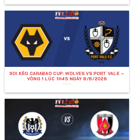
Tỷ lệ nhà cái là gì?
Tỷ lệ kèo nhà cái
là các con số do nhà cái cung
cấp, thể hiện sự đánh giá về xác suất thắng, thua
của hai đội bóng trong một trận đấu. Những con số
này được tính toán dựa trên nhiều yếu tố như
phong độ, đội hình, lịch sử đối đầu và điều kiện thi
đấu.
SOI KÈO CARABAO CUP: WOLVES VS PORT VALE –
VÒNG 1 LÚC 1H45 NGÀY 8/8/2026
Tầm Quan Trọng Của Tỷ Lệ Kèo Trong Cá
Cược Tỷ Lệ Bóng Đá
Tỷ lệ đóng vai trò cốt lõi trong cá cược bóng đá vì
nó giúp người chơi đưa ra quyết định đặt cược một
cách hợp lý. Việc hiểu rõ tỷ lệ kèo không chỉ giúp
tăng cơ hội thắng cược mà còn hạn chế rủi ro, giúp
người chơi kiểm soát vốn hiệu quả.