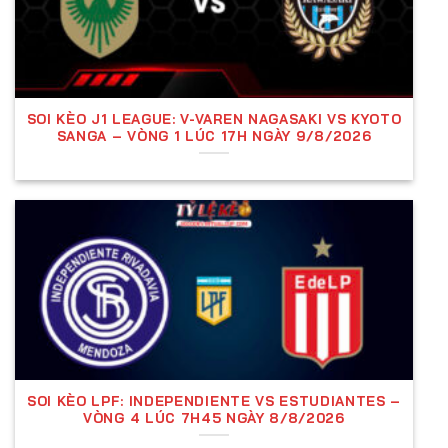
Với sự tận tâm và không ngừng đổi mới, chúng tôi
cam kết tiếp tục mang đến những trải nghiệm tốt
nhất cho người dùng, từ dữ liệu chính xác đến dịch
vụ chuyên nghiệp và thân thiện. Over.co.com
tự hào
SOI KÈO J1 LEAGUE: V-VAREN NAGASAKI VS KYOTO
SANGA – VÒNG 1 LÚC 17H NGÀY 9/8/2026
là địa chỉ đáng tin cậy, không thể thiếu đối với bất
kỳ ai đam mê thể thao và cá cược trực tuyến.
Tổng Quan Về Tỷ Lệ Kèo Của Nhà Cái
Tỷ Lệ Kèo Nhà Cái Là Gì?
SOI KÈO LPF: INDEPENDIENTE VS ESTUDIANTES –
VÒNG 4 LÚC 7H45 NGÀY 8/8/2026