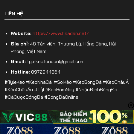
chấp trong hiệp 1.
LIÊN HỆ
Kèo Tài Xỉu hiệp 1 (Over/Under HT)
– Dự đoán
tổng số bàn thắng trong hiệp 1.
Website:
https://www.11sadan.net/
Kèo phạt góc hiệp 1
– Cược số quả phạt góc
trong 45 phút đầu.
Địa chỉ:
48 Tản viên, Thượng Lý, Hồng Bàng, Hải
Phòng, Việt Nam
Kèo thẻ phạt hiệp 1
– Đặt cược số lượng thẻ
trong hiệp 1.
Gmail:
tylekeo.london@gmail.com
Hotline:
0972944864
Việc lựa chọn kèo hiệp 1 phù hợp sẽ giúp người chơi
tối ưu hóa lợi nhuận và kiểm soát tốt hơn rủi ro
#TyleKeo #KèoNhàCái #SoiKèo #KèoBóngĐá #KèoChâuÁ
trong cá cược bóng đá.
#KèoChâuÂu #TỷLệKèoHômNay #NhậnĐịnhBóngĐá
#CáCượcBóngĐá #BóngĐáOnline
Kèo Phạt Góc
Kèo phạt góc là một trong những hình thức cá cược
bóng đá
không dựa trên kết quả thắng – thua
của trận đấu
, mà chỉ tập trung vào
số lượng quả
Copyright 2026 © 11sadan.net