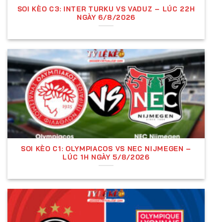
SOI KÈO C3: INTER TURKU VS VADUZ – LÚC 22H
Kèo châu Á là loại kèo phổ biến nhất, trong đó đội
NGÀY 6/8/2026
mạnh hơn (cửa trên) sẽ chấp đội yếu hơn (cửa dưới)
một số bàn thắng nhất định. Một số dạng kèo chấp
phổ biến:
Kèo đồng banh (0.0):
Hai đội ngang sức, đặt
cược đội nào thắng sẽ ăn tiền.
Kèo chấp 0.25 (¼):
Đội cửa trên chấp nhẹ, nếu
hòa thì thua nửa tiền.
Kèo chấp 0.5 (½):
Đội cửa trên thắng mới ăn
đủ, hòa hoặc thua thì mất tiền.
SOI KÈO C1: OLYMPIACOS VS NEC NIJMEGEN –
LÚC 1H NGÀY 5/8/2026
Kèo chấp 0.75 (¾):
Thắng cách biệt 2 bàn trở
lên mới ăn đủ, thắng 1 bàn ăn nửa tiền.
Kèo chấp 1 trái:
Nếu đội cửa trên thắng cách
biệt 1 bàn thì hoàn tiền, thắng từ 2 bàn trở lên
mới ăn đủ.