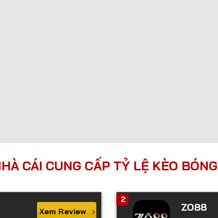
HÀ CÁI CUNG CẤP TỶ LỆ KÈO BÓNG
2
ZO88
Xem Review