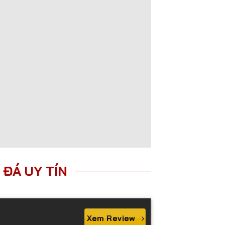
 ĐÁ UY TÍN
Xem Review