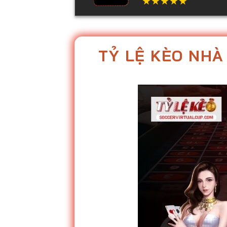
TỶ
LỆ KÈO NHÀ 