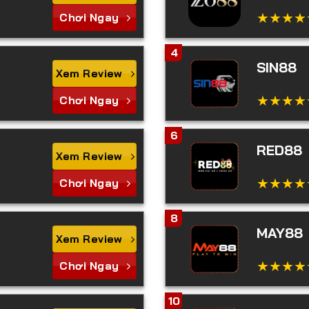
Chơi Ngay
4
SIN88
Xem Review
Chơi Ngay
6
RED88
Xem Review
Chơi Ngay
8
MAY88
Xem Review
Chơi Ngay
10