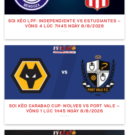
Cách Các Nhà Cái Thiết Lập Kèo
Các nhà cái sử dụng đội ngũ chuyên gia phân tích
SOI KÈO LPF: INDEPENDIENTE VS ESTUDIANTES –
dữ liệu bóng đá để đưa ra tỷ lệ kèo. Họ xem xét các
VÒNG 4 LÚC 7H45 NGÀY 8/8/2026
yếu tố như:
Tình hình thi đấu và lực lượng của hai đội
Lịch sử đối đầu.
Yếu tố sân nhà, sân khách.
Tác động từ chấn thương, thẻ phạt.
Biến động thị trường cá cược.
Sau khi tỷ lệ kèo được thiết lập, nhà cái có thể điều
SOI KÈO CARABAO CUP: WOLVES VS PORT VALE –
chỉnh dựa trên biến động người chơi đặt cược,
VÒNG 1 LÚC 1H45 NGÀY 8/8/2026
nhằm đảm bảo lợi nhuận và cân bằng tỷ lệ cược
giữa hai bên.