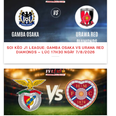
Các Loại Kèo Bóng Đá Phổ Biến
SOI KÈO J1 LEAGUE: GAMBA OSAKA VS URAWA RED
DIAMONDS – LÚC 17H30 NGÀY 7/8/2026
Các loại kèo bóng đá phổ biến hiện nay
Khi tham gia cá cược bóng đá, người chơi có thể lựa
chọn giữa nhiều loại kèo đa dạng. Mỗi loại kèo đều
có cách chơi riêng và phù hợp với từng chiến thuật
cá cược khác nhau. Dưới đây là một trong những
kèo bóng đá phổ biến hiện nay.
Kèo châu Á (kèo cược chấp, kèo handicap)