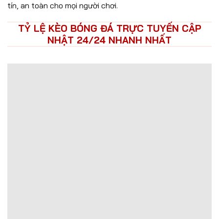
tín, an toàn cho mọi người chơi.
TỶ LỆ KÈO BÓNG ĐÁ TRỰC TUYẾN CẬP
NHẬT 24/24 NHANH NHẤT
Trận Hot
Tất cả giải đấu
TL Malaysia
Five88
Kèo TT
Xem bóng
Hôm nay
Ngày mai
11/08