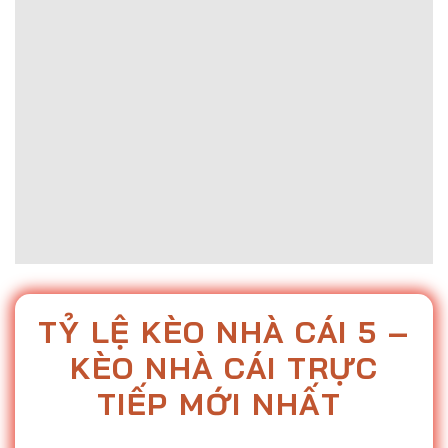
TỶ
LỆ KÈO NHÀ CÁI 5 –
KÈO NHÀ CÁI TRỰC
TIẾP MỚI NHẤT