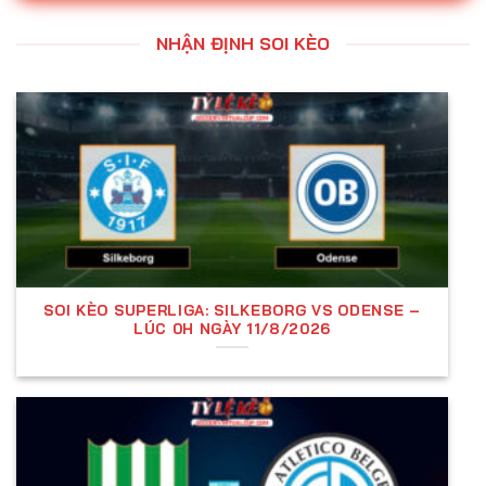
kèo châu Âu đến kèo Tài Xỉu, mỗi loại đều có cách
tính riêng và ảnh hưởng đến chiến thuật đặt cược.
NHẬN ĐỊNH SOI KÈO
Bên cạnh đó, việc nhận định kèo đúng đắn và cập
nhật tỷ lệ cá cược liên tục là yếu tố quan trọng để
tối ưu hóa lợi nhuận khi tham gia cá độ bóng đá.
Điều khiến người dùng ấn tượng khi truy cập vào
trang web của Kèo nhà cái 11sadan.net chính là sự
phong phú và chất lượng của thông tin được cung
cấp.
Uy tín và chất lượng luôn là hai tiêu chí hàng đầu
SOI KÈO SUPERLIGA: SILKEBORG VS ODENSE –
mà website
không ngừng theo đuổi. Mọi thông tin và
LÚC 0H NGÀY 11/8/2026
dịch vụ được cung cấp đều trải qua quá trình kiểm
chứng kỹ lưỡng, đảm bảo tính chính xác và độ tin
cậy cao. Chính vì vậy, Over.co.com
không chỉ nhận
được sự đánh giá cao từ cộng đồng cá cược mà
còn trở thành sự lựa chọn ưu tiên của đông đảo
người yêu thể thao trên toàn thế giới.