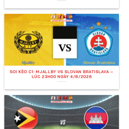
X:
Đặt cược kết quả hòa. Nếu hai đội kết thúc
trận đấu với tỷ số hòa (không phân biệt bao
nhiêu bàn), người chơi sẽ thắng cược.
2:
Đặt cược đội khách thắng. Nếu đội khách
giành chiến thắng, người chơi sẽ nhận tiền
thưởng tương ứng với tỷ lệ cược của nhà cái.
Ví Dụ Cụ Thể Về Kèo Châu Âu (1X2)
Ví dụ về trận đấu giữa Manchester United và đối thủ
SOI KÈO C1: MJALLBY VS SLOVAN BRATISLAVA –
Chelsea
, nhà cái đưa ra tỷ lệ cược 1X2 như sau:
LÚC 23H00 NGÀY 4/8/2026
1 (Manchester United thắng):
2.00
X (Hòa):
3.50
2 (Chelsea thắng):
3.00
Nếu người chơi đặt
100$ vào Manchester United