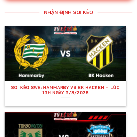
kèo châu Âu đến kèo Tài Xỉu, mỗi loại đều có cách
tính riêng và ảnh hưởng đến chiến thuật đặt cược.
NHẬN ĐỊNH SOI KÈO
Bên cạnh đó, việc nhận định kèo đúng đắn và cập
nhật tỷ lệ cá cược liên tục là yếu tố quan trọng để
tối ưu hóa lợi nhuận khi tham gia cá độ bóng đá.
Điều khiến người dùng ấn tượng khi truy cập vào
trang web của Kèo nhà cái 11sadan.net chính là sự
phong phú và chất lượng của thông tin được cung
cấp.
Uy tín và chất lượng luôn là hai tiêu chí hàng đầu
SOI KÈO SWE: HAMMARBY VS BK HACKEN – LÚC
mà website
không ngừng theo đuổi. Mọi thông tin và
19H NGÀY 9/8/2026
dịch vụ được cung cấp đều trải qua quá trình kiểm
chứng kỹ lưỡng, đảm bảo tính chính xác và độ tin
cậy cao. Chính vì vậy, Over.co.com
không chỉ nhận
được sự đánh giá cao từ cộng đồng cá cược mà
còn trở thành sự lựa chọn ưu tiên của đông đảo
người yêu thể thao trên toàn thế giới.