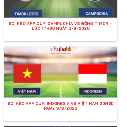
(1)
và đội chủ nhà thắng, số tiền nhận được sẽ là
100 x 2.00 = 200$
(bao gồm cả vốn).
Nếu người chơi đặt
100$ vào kết quả hòa (X)
và
trận đấu kết thúc với tỷ số hòa, số tiền thắng cược
SOI KÈO AFF CUP: CAMPUCHIA VS ĐÔNG TIMOR –
LÚC 17H30 NGÀY 3/8/2026
là
100 x 3.50 = 350$
.
Nếu người chơi đặt
100$ vào Chelsea (2)
và đội
khách giành chiến thắng, số tiền nhận được sẽ là
100 x 3.00 = 300$
.
Kèo Tài Xỉu (Over/Under)
Kèo Tài Xỉu, hay còn gọi là
kèo Over/Under (O/U)
,
là một trong những loại kèo phổ biến nhất trong cá
cược bóng đá. Không giống như kèo châu Á hay kèo
châu Âu tập trung vào kết quả thắng thua của trận
đấu, kèo Tài Xỉu chỉ quan tâm đến tổng số bàn
SOI KÈO AFF CUP: INDONESIA VS VIỆT NAM 20H30
thắng được ghi trong trận đấu, bất kể đội nào thắng
NGÀY 3/8/2026
hay thua. Đây là hình thức cá cược hấp dẫn, dễ
chơi và phù hợp với cả người mới lẫn người chơi lâu