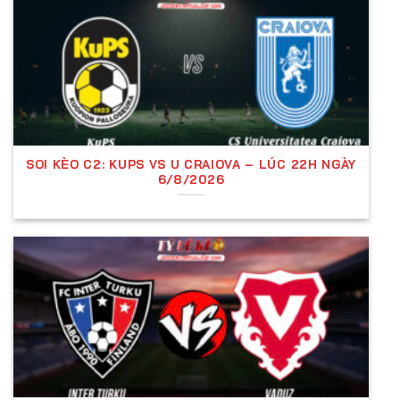
Các Loại Kèo Bóng Đá Phổ Biến
SOI KÈO C2: KUPS VS U CRAIOVA – LÚC 22H NGÀY
6/8/2026
Các loại kèo bóng đá phổ biến hiện nay
Khi tham gia cá cược bóng đá, người chơi có thể lựa
chọn giữa nhiều loại kèo đa dạng. Mỗi loại kèo đều
có cách chơi riêng và phù hợp với từng chiến thuật
cá cược khác nhau. Dưới đây là một trong những
kèo bóng đá phổ biến hiện nay.
Kèo châu Á (kèo cược chấp, kèo handicap)