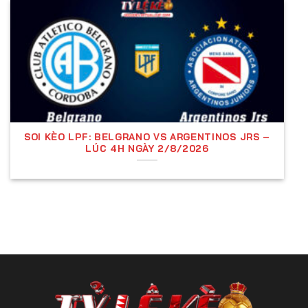
năm
Kèo Tài Xỉu (Over/Under) được nhà cái đưa ra dựa
trên số bàn thắng dự đoán trong một trận đấu.
Người chơi sẽ có hai lựa chọn:
Tài (Over):
Tổng số bàn thắng trong trận lớn
hơn mức nhà cái đưa ra.
SOI KÈO LPF: BELGRANO VS ARGENTINOS JRS –
Xỉu (Under):
Tổng số bàn thắng trong trận nhỏ
LÚC 4H NGÀY 2/8/2026
hơn mức nhà cái đưa ra.
Ví dụ: Nếu nhà cái đưa ra mức
O/U 2.5
, người chơi
đặt cược như sau:
Nếu trận đấu có
3 bàn thắng trở lên
(ví dụ: 2-1,
3-0, 4-2), cược Tài thắng.
Nếu trận đấu có
dưới 3 bàn thắng
(0-0, 1-0, 1-
1), cược Xỉu thắng.