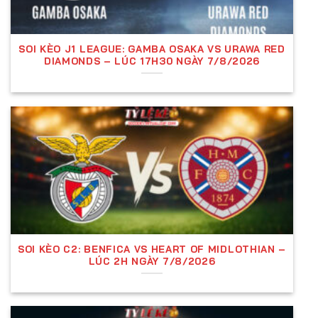
Cách Các Nhà Cái Thiết Lập Kèo
Các nhà cái sử dụng đội ngũ chuyên gia phân tích
SOI KÈO J1 LEAGUE: GAMBA OSAKA VS URAWA RED
dữ liệu bóng đá để đưa ra tỷ lệ kèo. Họ xem xét các
DIAMONDS – LÚC 17H30 NGÀY 7/8/2026
yếu tố như:
Tình hình thi đấu và lực lượng của hai đội
Lịch sử đối đầu.
Yếu tố sân nhà, sân khách.
Tác động từ chấn thương, thẻ phạt.
Biến động thị trường cá cược.
Sau khi tỷ lệ kèo được thiết lập, nhà cái có thể điều
SOI KÈO C2: BENFICA VS HEART OF MIDLOTHIAN –
chỉnh dựa trên biến động người chơi đặt cược,
LÚC 2H NGÀY 7/8/2026
nhằm đảm bảo lợi nhuận và cân bằng tỷ lệ cược
giữa hai bên.