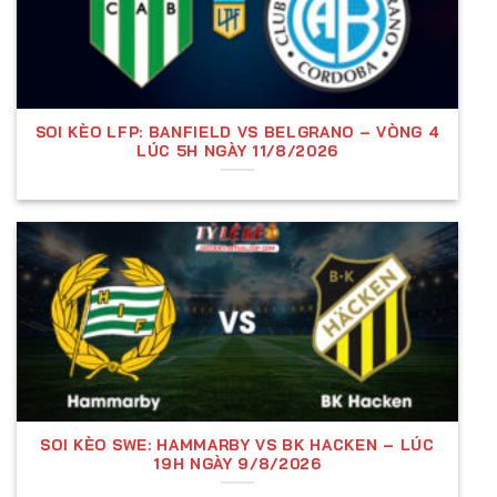
Với sự tận tâm và không ngừng đổi mới, chúng tôi
cam kết tiếp tục mang đến những trải nghiệm tốt
nhất cho người dùng, từ dữ liệu chính xác đến dịch
vụ chuyên nghiệp và thân thiện. Over.co.com
tự hào
SOI KÈO LFP: BANFIELD VS BELGRANO – VÒNG 4
LÚC 5H NGÀY 11/8/2026
là địa chỉ đáng tin cậy, không thể thiếu đối với bất
kỳ ai đam mê thể thao và cá cược trực tuyến.
Tổng Quan Về Tỷ Lệ Kèo Của Nhà Cái
Tỷ Lệ Kèo Nhà Cái Là Gì?
SOI KÈO SWE: HAMMARBY VS BK HACKEN – LÚC
19H NGÀY 9/8/2026