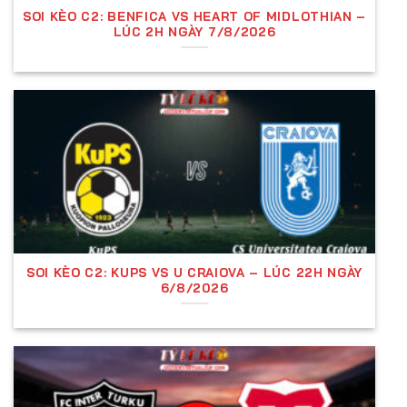
SOI KÈO C2: BENFICA VS HEART OF MIDLOTHIAN –
Kèo châu Á là loại kèo phổ biến nhất, trong đó đội
LÚC 2H NGÀY 7/8/2026
mạnh hơn (cửa trên) sẽ chấp đội yếu hơn (cửa dưới)
một số bàn thắng nhất định. Một số dạng kèo chấp
phổ biến:
Kèo đồng banh (0.0):
Hai đội ngang sức, đặt
cược đội nào thắng sẽ ăn tiền.
Kèo chấp 0.25 (¼):
Đội cửa trên chấp nhẹ, nếu
hòa thì thua nửa tiền.
Kèo chấp 0.5 (½):
Đội cửa trên thắng mới ăn
đủ, hòa hoặc thua thì mất tiền.
SOI KÈO C2: KUPS VS U CRAIOVA – LÚC 22H NGÀY
6/8/2026
Kèo chấp 0.75 (¾):
Thắng cách biệt 2 bàn trở
lên mới ăn đủ, thắng 1 bàn ăn nửa tiền.
Kèo chấp 1 trái:
Nếu đội cửa trên thắng cách
biệt 1 bàn thì hoàn tiền, thắng từ 2 bàn trở lên
mới ăn đủ.