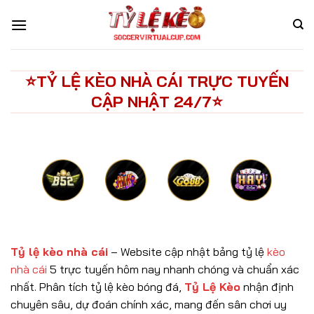
Bỏ
qua
nội
dung
⭐️TỶ LỆ KÈO NHÀ CÁI TRỰC TUYẾN
CẬP NHẬT 24/7⭐️
Tỷ lệ kèo nhà cái
– Website cập nhật bảng tỷ lệ
kèo
nhà cái
5 trực tuyến hôm nay nhanh chóng và chuẩn xác
nhất. Phân tích tỷ lệ kèo bóng đá,
Tỷ Lệ Kèo
nhận định
chuyên sâu, dự đoán chính xác, mang đến sân chơi uy