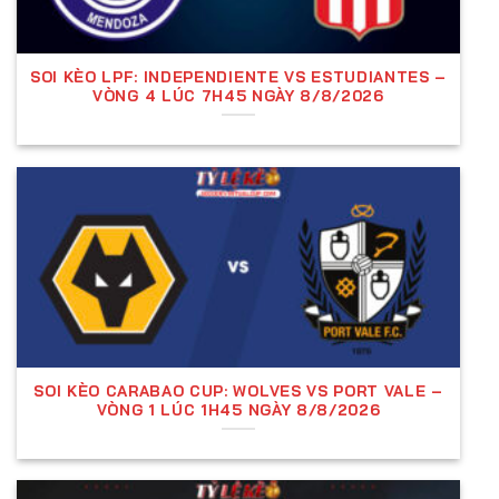
Cách Các Nhà Cái Thiết Lập Kèo
Các nhà cái sử dụng đội ngũ chuyên gia phân tích
SOI KÈO LPF: INDEPENDIENTE VS ESTUDIANTES –
dữ liệu bóng đá để đưa ra tỷ lệ kèo. Họ xem xét các
VÒNG 4 LÚC 7H45 NGÀY 8/8/2026
yếu tố như:
Tình hình thi đấu và lực lượng của hai đội
Lịch sử đối đầu.
Yếu tố sân nhà, sân khách.
Tác động từ chấn thương, thẻ phạt.
Biến động thị trường cá cược.
Sau khi tỷ lệ kèo được thiết lập, nhà cái có thể điều
SOI KÈO CARABAO CUP: WOLVES VS PORT VALE –
chỉnh dựa trên biến động người chơi đặt cược,
VÒNG 1 LÚC 1H45 NGÀY 8/8/2026
nhằm đảm bảo lợi nhuận và cân bằng tỷ lệ cược
giữa hai bên.