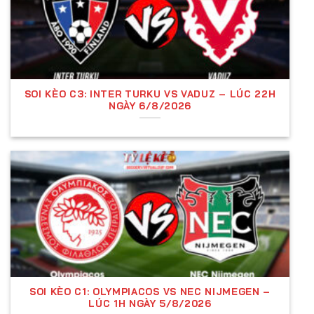
Kèo Châu Âu (1X2)
Kèo Châu Âu, hay còn gọi là
kèo 1X2
, là một trong
những loại kèo cá cược bóng đá đơn giản và phổ
biến nhất hiện nay. Loại kèo này được sử dụng rộng
SOI KÈO C3: INTER TURKU VS VADUZ – LÚC 22H
rãi tại các nhà cái, đặc biệt là ở thị trường châu Âu.
NGÀY 6/8/2026
Khác với kèo châu Á có tỷ lệ chấp, kèo 1X2 chỉ tập
trung vào kết quả chung cuộc của trận đấu, giúp
người chơi dễ dàng đưa ra lựa chọn mà không cần
quan tâm đến cách biệt tỷ số giữa hai đội.
Trong kèo châu Âu, người chơi sẽ có
ba lựa chọn
đặt cược
, mỗi lựa chọn tương ứng với một kết quả
có thể xảy ra trong trận đấu:
1:
Đặt cược đội chủ nhà thắng. Nếu đội chủ nhà
giành chiến thắng sau 90 phút thi đấu chính
SOI KÈO C1: OLYMPIACOS VS NEC NIJMEGEN –
thức, người chơi sẽ thắng cược.
LÚC 1H NGÀY 5/8/2026