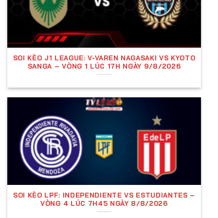
Với sự tận tâm và không ngừng đổi mới, chúng tôi
cam kết tiếp tục mang đến những trải nghiệm tốt
nhất cho người dùng, từ dữ liệu chính xác đến dịch
vụ chuyên nghiệp và thân thiện. Over.co.com
tự hào
SOI KÈO J1 LEAGUE: V-VAREN NAGASAKI VS KYOTO
SANGA – VÒNG 1 LÚC 17H NGÀY 9/8/2026
là địa chỉ đáng tin cậy, không thể thiếu đối với bất
kỳ ai đam mê thể thao và cá cược trực tuyến.
Tổng Quan Về Tỷ Lệ Kèo Của Nhà Cái
Tỷ Lệ Kèo Nhà Cái Là Gì?
SOI KÈO LPF: INDEPENDIENTE VS ESTUDIANTES –
VÒNG 4 LÚC 7H45 NGÀY 8/8/2026