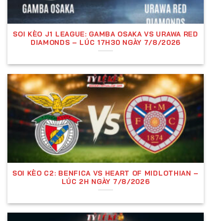
Cách Các Nhà Cái Thiết Lập Kèo
Các nhà cái sử dụng đội ngũ chuyên gia phân tích
SOI KÈO J1 LEAGUE: GAMBA OSAKA VS URAWA RED
dữ liệu bóng đá để đưa ra tỷ lệ kèo. Họ xem xét các
DIAMONDS – LÚC 17H30 NGÀY 7/8/2026
yếu tố như:
Tình hình thi đấu và lực lượng của hai đội
Lịch sử đối đầu.
Yếu tố sân nhà, sân khách.
Tác động từ chấn thương, thẻ phạt.
Biến động thị trường cá cược.
Sau khi tỷ lệ kèo được thiết lập, nhà cái có thể điều
SOI KÈO C2: BENFICA VS HEART OF MIDLOTHIAN –
chỉnh dựa trên biến động người chơi đặt cược,
LÚC 2H NGÀY 7/8/2026
nhằm đảm bảo lợi nhuận và cân bằng tỷ lệ cược
giữa hai bên.