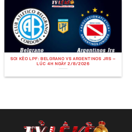
năm
Kèo Tài Xỉu (Over/Under) được nhà cái đưa ra dựa
trên số bàn thắng dự đoán trong một trận đấu.
Người chơi sẽ có hai lựa chọn:
Tài (Over):
Tổng số bàn thắng trong trận lớn
hơn mức nhà cái đưa ra.
SOI KÈO LPF: BELGRANO VS ARGENTINOS JRS –
Xỉu (Under):
Tổng số bàn thắng trong trận nhỏ
LÚC 4H NGÀY 2/8/2026
hơn mức nhà cái đưa ra.
Ví dụ: Nếu nhà cái đưa ra mức
O/U 2.5
, người chơi
đặt cược như sau:
Nếu trận đấu có
3 bàn thắng trở lên
(ví dụ: 2-1,
3-0, 4-2), cược Tài thắng.
Nếu trận đấu có
dưới 3 bàn thắng
(0-0, 1-0, 1-
1), cược Xỉu thắng.