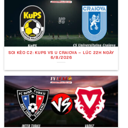
Các Loại Kèo Bóng Đá Phổ Biến
SOI KÈO C2: KUPS VS U CRAIOVA – LÚC 22H NGÀY
6/8/2026
Các loại kèo bóng đá phổ biến hiện nay
Khi tham gia cá cược bóng đá, người chơi có thể lựa
chọn giữa nhiều loại kèo đa dạng. Mỗi loại kèo đều
có cách chơi riêng và phù hợp với từng chiến thuật
cá cược khác nhau. Dưới đây là một trong những
kèo bóng đá phổ biến hiện nay.
Kèo châu Á (kèo cược chấp, kèo handicap)