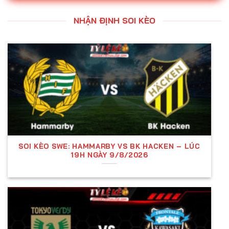
kèo châu Âu đến kèo Tài Xỉu, mỗi loại đều có cách
tính riêng và ảnh hưởng đến chiến thuật đặt cược.
NHẬN ĐỊNH SOI KÈO
Bên cạnh đó, việc nhận định kèo đúng đắn và cập
nhật tỷ lệ cá cược liên tục là yếu tố quan trọng để
tối ưu hóa lợi nhuận khi tham gia cá độ bóng đá.
Điều khiến người dùng ấn tượng khi truy cập vào
trang web của Kèo nhà cái 11sadan.net chính là sự
phong phú và chất lượng của thông tin được cung
cấp.
Uy tín và chất lượng luôn là hai tiêu chí hàng đầu
SOI KÈO SWE: HAMMARBY VS BK HACKEN – LÚC
mà website
không ngừng theo đuổi. Mọi thông tin và
19H NGÀY 9/8/2026
dịch vụ được cung cấp đều trải qua quá trình kiểm
chứng kỹ lưỡng, đảm bảo tính chính xác và độ tin
cậy cao. Chính vì vậy, Over.co.com
không chỉ nhận
được sự đánh giá cao từ cộng đồng cá cược mà
còn trở thành sự lựa chọn ưu tiên của đông đảo
người yêu thể thao trên toàn thế giới.