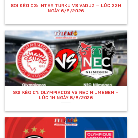
SOI KÈO C3: INTER TURKU VS VADUZ – LÚC 22H
Kèo châu Á là loại kèo phổ biến nhất, trong đó đội
NGÀY 6/8/2026
mạnh hơn (cửa trên) sẽ chấp đội yếu hơn (cửa dưới)
một số bàn thắng nhất định. Một số dạng kèo chấp
phổ biến:
Kèo đồng banh (0.0):
Hai đội ngang sức, đặt
cược đội nào thắng sẽ ăn tiền.
Kèo chấp 0.25 (¼):
Đội cửa trên chấp nhẹ, nếu
hòa thì thua nửa tiền.
Kèo chấp 0.5 (½):
Đội cửa trên thắng mới ăn
đủ, hòa hoặc thua thì mất tiền.
SOI KÈO C1: OLYMPIACOS VS NEC NIJMEGEN –
LÚC 1H NGÀY 5/8/2026
Kèo chấp 0.75 (¾):
Thắng cách biệt 2 bàn trở
lên mới ăn đủ, thắng 1 bàn ăn nửa tiền.
Kèo chấp 1 trái:
Nếu đội cửa trên thắng cách
biệt 1 bàn thì hoàn tiền, thắng từ 2 bàn trở lên
mới ăn đủ.