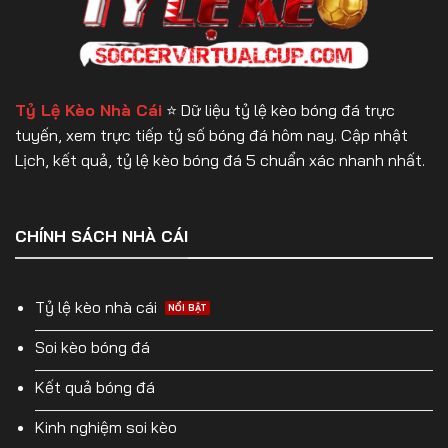
Kèo Hiệp 1
Kèo hiệp 1 (HT – Half Time) là một trong những loại
kèo phổ biến trong cá cược bóng đá, dành riêng cho
Tỷ Lệ Kèo Nhà Cái
⭐️ Dữ liệu tỷ lệ kèo bóng đá trực
45 phút thi đấu đầu tiên
của trận đấu. Không
tuyến, xem trực tiếp tỷ số bóng đá hôm nay. Cập nhật
giống như kèo cả trận, kèo hiệp 1 chỉ tính kết quả
Lịch, kết quả, tỷ lệ kèo bóng đá 5 chuẩn xác nhanh nhất.
trong hiệp đầu, giúp người chơi có thể tham gia đặt
cược với thời gian ngắn hơn, giảm rủi ro và linh hoạt
hơn trong chiến lược cá cược.
CHÍNH SÁCH NHÀ CÁI
Kèo hiệp 1 được nhà cái đưa ra dựa trên diễn biến dự
đoán trong 45 phút đầu tiên của trận đấu. Người
Tỷ lệ kèo nhà cái
tham gia cá cược có thể lựa chọn nhiều hình thức
kèo khác nhau như:
Soi kèo bóng đá
Kèo châu Âu hiệp 1 (1X2 HT)
– Dự đoán đội
Kết quả bóng đá
thắng trong hiệp 1.
Kinh nghiệm soi kèo
Kèo châu Á hiệp 1 (Handicap HT)
– Cược đội