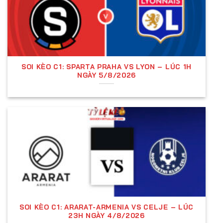
Kèo Châu Âu (1X2)
Kèo Châu Âu, hay còn gọi là
kèo 1X2
, là một trong
những loại kèo cá cược bóng đá đơn giản và phổ
biến nhất hiện nay. Loại kèo này được sử dụng rộng
SOI KÈO C1: SPARTA PRAHA VS LYON – LÚC 1H
rãi tại các nhà cái, đặc biệt là ở thị trường châu Âu.
NGÀY 5/8/2026
Khác với kèo châu Á có tỷ lệ chấp, kèo 1X2 chỉ tập
trung vào kết quả chung cuộc của trận đấu, giúp
người chơi dễ dàng đưa ra lựa chọn mà không cần
quan tâm đến cách biệt tỷ số giữa hai đội.
Trong kèo châu Âu, người chơi sẽ có
ba lựa chọn
đặt cược
, mỗi lựa chọn tương ứng với một kết quả
có thể xảy ra trong trận đấu:
1:
Đặt cược đội chủ nhà thắng. Nếu đội chủ nhà
giành chiến thắng sau 90 phút thi đấu chính
SOI KÈO C1: ARARAT-ARMENIA VS CELJE – LÚC
thức, người chơi sẽ thắng cược.
23H NGÀY 4/8/2026