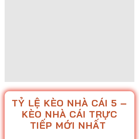
TỶ
LỆ KÈO NHÀ CÁI 5 –
KÈO NHÀ CÁI TRỰC
TIẾP MỚI NHẤT