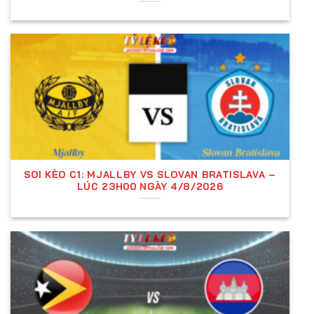
X:
Đặt cược kết quả hòa. Nếu hai đội kết thúc
trận đấu với tỷ số hòa (không phân biệt bao
nhiêu bàn), người chơi sẽ thắng cược.
2:
Đặt cược đội khách thắng. Nếu đội khách
giành chiến thắng, người chơi sẽ nhận tiền
thưởng tương ứng với tỷ lệ cược của nhà cái.
Ví Dụ Cụ Thể Về Kèo Châu Âu (1X2)
Ví dụ về trận đấu giữa Manchester United và đối thủ
SOI KÈO C1: MJALLBY VS SLOVAN BRATISLAVA –
Chelsea
, nhà cái đưa ra tỷ lệ cược 1X2 như sau:
LÚC 23H00 NGÀY 4/8/2026
1 (Manchester United thắng):
2.00
X (Hòa):
3.50
2 (Chelsea thắng):
3.00
Nếu người chơi đặt
100$ vào Manchester United