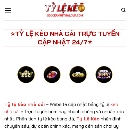
Bỏ
qua
nội
dung
⭐️TỶ LỆ KÈO NHÀ CÁI TRỰC TUYẾN
CẬP NHẬT 24/7⭐️
Tỷ lệ kèo nhà cái
– Website cập nhật bảng tỷ lệ
kèo
nhà cái
5 trực tuyến hôm nay nhanh chóng và chuẩn xác
nhất. Phân tích tỷ lệ kèo bóng đá,
Tỷ Lệ Kèo
nhận định
chuyên sâu, dự đoán chính xác, mang đến sân chơi uy