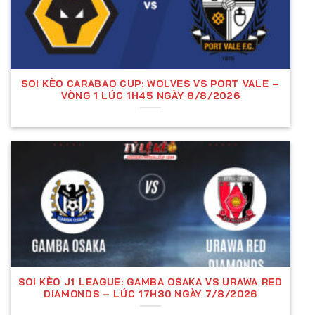
Với sự tận tâm và không ngừng đổi mới, chúng tôi
cam kết tiếp tục mang đến những trải nghiệm tốt
nhất cho người dùng, từ dữ liệu chính xác đến dịch
vụ chuyên nghiệp và thân thiện. Over.co.com
tự hào
SOI KÈO CARABAO CUP: WOLVES VS PORT VALE –
VÒNG 1 LÚC 1H45 NGÀY 8/8/2026
là địa chỉ đáng tin cậy, không thể thiếu đối với bất
kỳ ai đam mê thể thao và cá cược trực tuyến.
Tổng Quan Về Tỷ Lệ Kèo Của Nhà Cái
Tỷ Lệ Kèo Nhà Cái Là Gì?
SOI KÈO J1 LEAGUE: GAMBA OSAKA VS URAWA RED
DIAMONDS – LÚC 17H30 NGÀY 7/8/2026