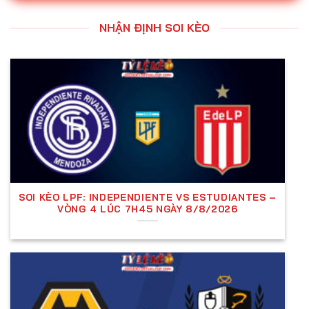
kèo châu Âu đến kèo Tài Xỉu, mỗi loại đều có cách
tính riêng và ảnh hưởng đến chiến thuật đặt cược.
NHẬN ĐỊNH SOI KÈO
Bên cạnh đó, việc nhận định kèo đúng đắn và cập
nhật tỷ lệ cá cược liên tục là yếu tố quan trọng để
tối ưu hóa lợi nhuận khi tham gia cá độ bóng đá.
Điều khiến người dùng ấn tượng khi truy cập vào
trang web của Kèo nhà cái 11sadan.net chính là sự
phong phú và chất lượng của thông tin được cung
cấp.
Uy tín và chất lượng luôn là hai tiêu chí hàng đầu
SOI KÈO LPF: INDEPENDIENTE VS ESTUDIANTES –
mà website
không ngừng theo đuổi. Mọi thông tin và
VÒNG 4 LÚC 7H45 NGÀY 8/8/2026
dịch vụ được cung cấp đều trải qua quá trình kiểm
chứng kỹ lưỡng, đảm bảo tính chính xác và độ tin
cậy cao. Chính vì vậy, Over.co.com
không chỉ nhận
được sự đánh giá cao từ cộng đồng cá cược mà
còn trở thành sự lựa chọn ưu tiên của đông đảo
người yêu thể thao trên toàn thế giới.