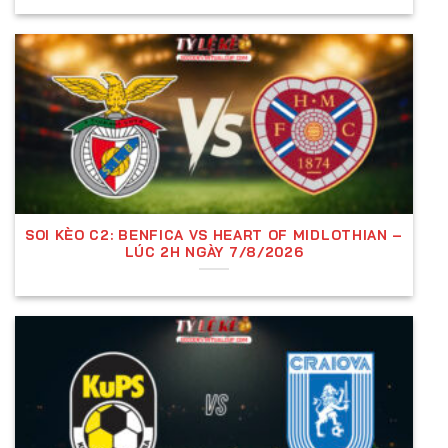
Tỷ lệ nhà cái là gì?
Tỷ lệ kèo nhà cái
là các con số do nhà cái cung
cấp, thể hiện sự đánh giá về xác suất thắng, thua
của hai đội bóng trong một trận đấu. Những con số
này được tính toán dựa trên nhiều yếu tố như
phong độ, đội hình, lịch sử đối đầu và điều kiện thi
đấu.
SOI KÈO C2: BENFICA VS HEART OF MIDLOTHIAN –
LÚC 2H NGÀY 7/8/2026
Tầm Quan Trọng Của Tỷ Lệ Kèo Trong Cá
Cược Tỷ Lệ Bóng Đá
Tỷ lệ đóng vai trò cốt lõi trong cá cược bóng đá vì
nó giúp người chơi đưa ra quyết định đặt cược một
cách hợp lý. Việc hiểu rõ tỷ lệ kèo không chỉ giúp
tăng cơ hội thắng cược mà còn hạn chế rủi ro, giúp
người chơi kiểm soát vốn hiệu quả.