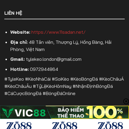
chấp trong hiệp 1.
LIÊN HỆ
Kèo Tài Xỉu hiệp 1 (Over/Under HT)
– Dự đoán
tổng số bàn thắng trong hiệp 1.
Website:
https://www.11sadan.net/
Kèo phạt góc hiệp 1
– Cược số quả phạt góc
trong 45 phút đầu.
Địa chỉ:
48 Tản viên, Thượng Lý, Hồng Bàng, Hải
Phòng, Việt Nam
Kèo thẻ phạt hiệp 1
– Đặt cược số lượng thẻ
trong hiệp 1.
Gmail:
tylekeo.london@gmail.com
Hotline:
0972944864
Việc lựa chọn kèo hiệp 1 phù hợp sẽ giúp người chơi
tối ưu hóa lợi nhuận và kiểm soát tốt hơn rủi ro
#TyleKeo #KèoNhàCái #SoiKèo #KèoBóngĐá #KèoChâuÁ
trong cá cược bóng đá.
#KèoChâuÂu #TỷLệKèoHômNay #NhậnĐịnhBóngĐá
#CáCượcBóngĐá #BóngĐáOnline
Kèo Phạt Góc
Kèo phạt góc là một trong những hình thức cá cược
bóng đá
không dựa trên kết quả thắng – thua
của trận đấu
, mà chỉ tập trung vào
số lượng quả
Copyright 2026 © 11sadan.net