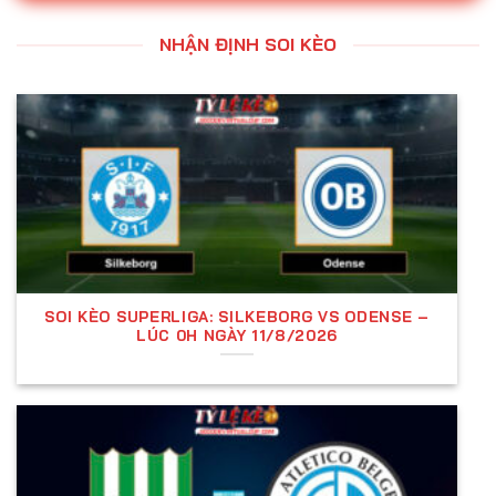
kèo châu Âu đến kèo Tài Xỉu, mỗi loại đều có cách
tính riêng và ảnh hưởng đến chiến thuật đặt cược.
NHẬN ĐỊNH SOI KÈO
Bên cạnh đó, việc nhận định kèo đúng đắn và cập
nhật tỷ lệ cá cược liên tục là yếu tố quan trọng để
tối ưu hóa lợi nhuận khi tham gia cá độ bóng đá.
Điều khiến người dùng ấn tượng khi truy cập vào
trang web của Kèo nhà cái 11sadan.net chính là sự
phong phú và chất lượng của thông tin được cung
cấp.
Uy tín và chất lượng luôn là hai tiêu chí hàng đầu
SOI KÈO SUPERLIGA: SILKEBORG VS ODENSE –
mà website
không ngừng theo đuổi. Mọi thông tin và
LÚC 0H NGÀY 11/8/2026
dịch vụ được cung cấp đều trải qua quá trình kiểm
chứng kỹ lưỡng, đảm bảo tính chính xác và độ tin
cậy cao. Chính vì vậy, Over.co.com
không chỉ nhận
được sự đánh giá cao từ cộng đồng cá cược mà
còn trở thành sự lựa chọn ưu tiên của đông đảo
người yêu thể thao trên toàn thế giới.