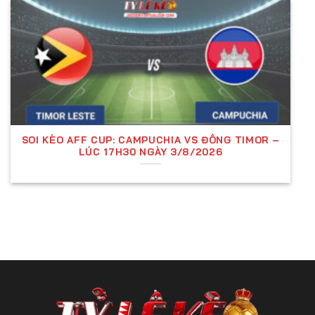
năm
Kèo Tài Xỉu (Over/Under) được nhà cái đưa ra dựa
trên số bàn thắng dự đoán trong một trận đấu.
Người chơi sẽ có hai lựa chọn:
Tài (Over):
Tổng số bàn thắng trong trận lớn
hơn mức nhà cái đưa ra.
SOI KÈO AFF CUP: CAMPUCHIA VS ĐÔNG TIMOR –
Xỉu (Under):
Tổng số bàn thắng trong trận nhỏ
LÚC 17H30 NGÀY 3/8/2026
hơn mức nhà cái đưa ra.
Ví dụ: Nếu nhà cái đưa ra mức
O/U 2.5
, người chơi
đặt cược như sau:
Nếu trận đấu có
3 bàn thắng trở lên
(ví dụ: 2-1,
3-0, 4-2), cược Tài thắng.
Nếu trận đấu có
dưới 3 bàn thắng
(0-0, 1-0, 1-
1), cược Xỉu thắng.