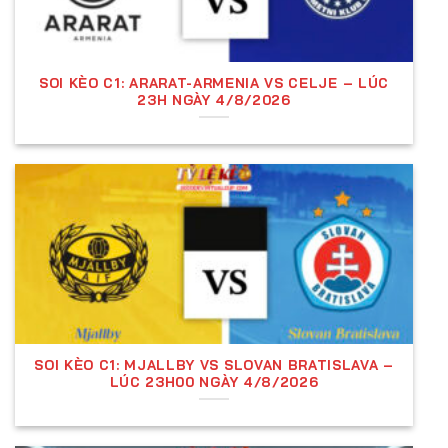
(1)
và đội chủ nhà thắng, số tiền nhận được sẽ là
100 x 2.00 = 200$
(bao gồm cả vốn).
Nếu người chơi đặt
100$ vào kết quả hòa (X)
và
trận đấu kết thúc với tỷ số hòa, số tiền thắng cược
SOI KÈO C1: ARARAT-ARMENIA VS CELJE – LÚC
23H NGÀY 4/8/2026
là
100 x 3.50 = 350$
.
Nếu người chơi đặt
100$ vào Chelsea (2)
và đội
khách giành chiến thắng, số tiền nhận được sẽ là
100 x 3.00 = 300$
.
Kèo Tài Xỉu (Over/Under)
Kèo Tài Xỉu, hay còn gọi là
kèo Over/Under (O/U)
,
là một trong những loại kèo phổ biến nhất trong cá
cược bóng đá. Không giống như kèo châu Á hay kèo
châu Âu tập trung vào kết quả thắng thua của trận
đấu, kèo Tài Xỉu chỉ quan tâm đến tổng số bàn
SOI KÈO C1: MJALLBY VS SLOVAN BRATISLAVA –
thắng được ghi trong trận đấu, bất kể đội nào thắng
LÚC 23H00 NGÀY 4/8/2026
hay thua. Đây là hình thức cá cược hấp dẫn, dễ
chơi và phù hợp với cả người mới lẫn người chơi lâu