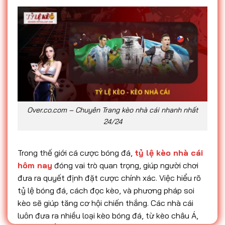
Over.co.com – Chuyên Trang kèo nhà cái nhanh nhất
24/24
Trong thế giới cá cược bóng đá,
tỷ lệ kèo nhà cái
hôm nay
đóng vai trò quan trọng, giúp người chơi
đưa ra quyết định đặt cược chính xác. Việc hiểu rõ
tỷ lệ bóng đá, cách đọc kèo, và phương pháp soi
kèo sẽ giúp tăng cơ hội chiến thắng. Các nhà cái
luôn đưa ra nhiều loại kèo bóng đá, từ kèo châu Á,