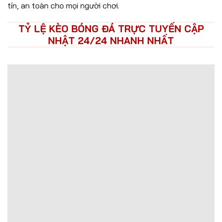
tín, an toàn cho mọi người chơi.
TỶ LỆ KÈO BÓNG ĐÁ TRỰC TUYẾN CẬP
NHẬT 24/24 NHANH NHẤT
Trận Hot
Tất cả giải đấu
TL Malaysia
Sky88
Kèo TT
Xem bóng
Hôm nay
Ngày mai
11/08