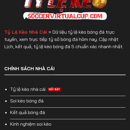
Kèo Hiệp 1
Kèo hiệp 1 (HT – Half Time) là một trong những loại
kèo phổ biến trong cá cược bóng đá, dành riêng cho
Tỷ Lệ Kèo Nhà Cái
⭐️ Dữ liệu tỷ lệ kèo bóng đá trực
45 phút thi đấu đầu tiên
của trận đấu. Không
tuyến, xem trực tiếp tỷ số bóng đá hôm nay. Cập nhật
giống như kèo cả trận, kèo hiệp 1 chỉ tính kết quả
Lịch, kết quả, tỷ lệ kèo bóng đá 5 chuẩn xác nhanh nhất.
trong hiệp đầu, giúp người chơi có thể tham gia đặt
cược với thời gian ngắn hơn, giảm rủi ro và linh hoạt
hơn trong chiến lược cá cược.
CHÍNH SÁCH NHÀ CÁI
Kèo hiệp 1 được nhà cái đưa ra dựa trên diễn biến dự
đoán trong 45 phút đầu tiên của trận đấu. Người
Tỷ lệ kèo nhà cái
tham gia cá cược có thể lựa chọn nhiều hình thức
kèo khác nhau như:
Soi kèo bóng đá
Kèo châu Âu hiệp 1 (1X2 HT)
– Dự đoán đội
Kết quả bóng đá
thắng trong hiệp 1.
Kinh nghiệm soi kèo
Kèo châu Á hiệp 1 (Handicap HT)
– Cược đội