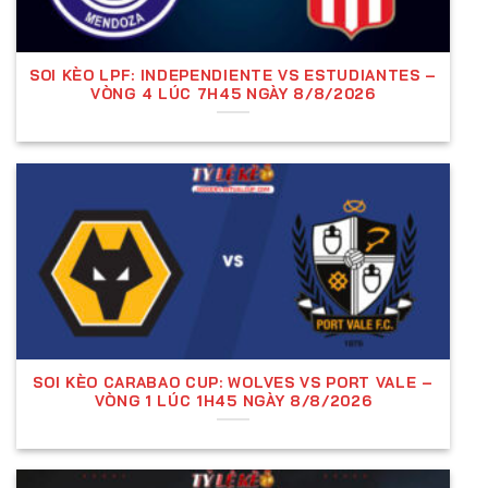
Cách Các Nhà Cái Thiết Lập Kèo
Các nhà cái sử dụng đội ngũ chuyên gia phân tích
SOI KÈO LPF: INDEPENDIENTE VS ESTUDIANTES –
dữ liệu bóng đá để đưa ra tỷ lệ kèo. Họ xem xét các
VÒNG 4 LÚC 7H45 NGÀY 8/8/2026
yếu tố như:
Tình hình thi đấu và lực lượng của hai đội
Lịch sử đối đầu.
Yếu tố sân nhà, sân khách.
Tác động từ chấn thương, thẻ phạt.
Biến động thị trường cá cược.
Sau khi tỷ lệ kèo được thiết lập, nhà cái có thể điều
SOI KÈO CARABAO CUP: WOLVES VS PORT VALE –
chỉnh dựa trên biến động người chơi đặt cược,
VÒNG 1 LÚC 1H45 NGÀY 8/8/2026
nhằm đảm bảo lợi nhuận và cân bằng tỷ lệ cược
giữa hai bên.