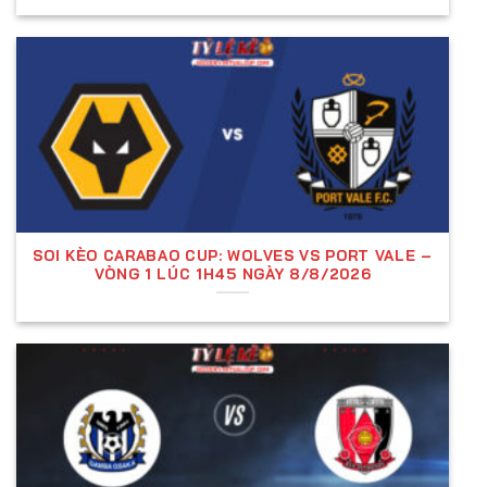
Tỷ lệ nhà cái là gì?
Tỷ lệ kèo nhà cái
là các con số do nhà cái cung
cấp, thể hiện sự đánh giá về xác suất thắng, thua
của hai đội bóng trong một trận đấu. Những con số
này được tính toán dựa trên nhiều yếu tố như
phong độ, đội hình, lịch sử đối đầu và điều kiện thi
đấu.
SOI KÈO CARABAO CUP: WOLVES VS PORT VALE –
VÒNG 1 LÚC 1H45 NGÀY 8/8/2026
Tầm Quan Trọng Của Tỷ Lệ Kèo Trong Cá
Cược Tỷ Lệ Bóng Đá
Tỷ lệ đóng vai trò cốt lõi trong cá cược bóng đá vì
nó giúp người chơi đưa ra quyết định đặt cược một
cách hợp lý. Việc hiểu rõ tỷ lệ kèo không chỉ giúp
tăng cơ hội thắng cược mà còn hạn chế rủi ro, giúp
người chơi kiểm soát vốn hiệu quả.