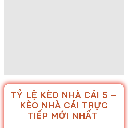
TỶ
LỆ KÈO NHÀ CÁI 5 –
KÈO NHÀ CÁI TRỰC
TIẾP MỚI NHẤT