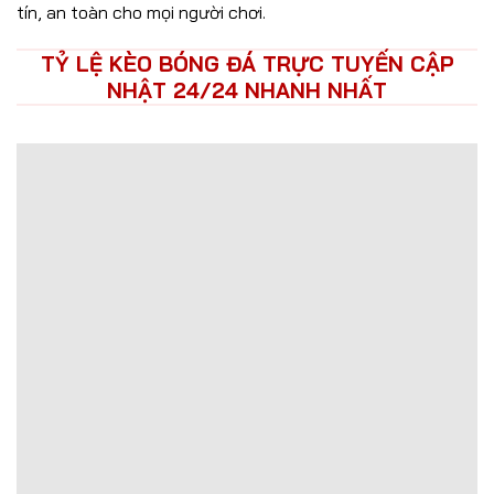
tín, an toàn cho mọi người chơi.
TỶ LỆ KÈO BÓNG ĐÁ TRỰC TUYẾN CẬP
NHẬT 24/24 NHANH NHẤT
Trận Hot
Tất cả giải đấu
TL Malaysia
Sky88
Kèo TT
Xem bóng
Hôm nay
Ngày mai
10/08