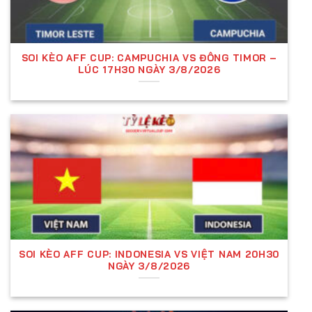
(1)
và đội chủ nhà thắng, số tiền nhận được sẽ là
100 x 2.00 = 200$
(bao gồm cả vốn).
Nếu người chơi đặt
100$ vào kết quả hòa (X)
và
trận đấu kết thúc với tỷ số hòa, số tiền thắng cược
SOI KÈO AFF CUP: CAMPUCHIA VS ĐÔNG TIMOR –
LÚC 17H30 NGÀY 3/8/2026
là
100 x 3.50 = 350$
.
Nếu người chơi đặt
100$ vào Chelsea (2)
và đội
khách giành chiến thắng, số tiền nhận được sẽ là
100 x 3.00 = 300$
.
Kèo Tài Xỉu (Over/Under)
Kèo Tài Xỉu, hay còn gọi là
kèo Over/Under (O/U)
,
là một trong những loại kèo phổ biến nhất trong cá
cược bóng đá. Không giống như kèo châu Á hay kèo
châu Âu tập trung vào kết quả thắng thua của trận
đấu, kèo Tài Xỉu chỉ quan tâm đến tổng số bàn
SOI KÈO AFF CUP: INDONESIA VS VIỆT NAM 20H30
thắng được ghi trong trận đấu, bất kể đội nào thắng
NGÀY 3/8/2026
hay thua. Đây là hình thức cá cược hấp dẫn, dễ
chơi và phù hợp với cả người mới lẫn người chơi lâu