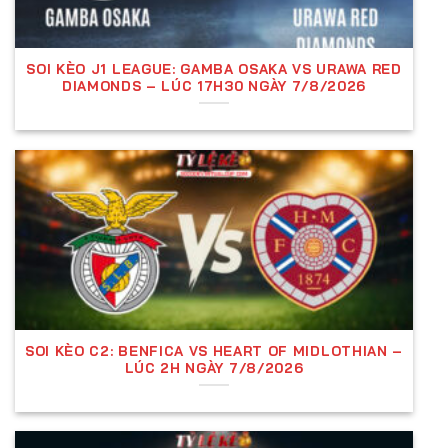
Cách Các Nhà Cái Thiết Lập Kèo
Các nhà cái sử dụng đội ngũ chuyên gia phân tích
SOI KÈO J1 LEAGUE: GAMBA OSAKA VS URAWA RED
dữ liệu bóng đá để đưa ra tỷ lệ kèo. Họ xem xét các
DIAMONDS – LÚC 17H30 NGÀY 7/8/2026
yếu tố như:
Tình hình thi đấu và lực lượng của hai đội
Lịch sử đối đầu.
Yếu tố sân nhà, sân khách.
Tác động từ chấn thương, thẻ phạt.
Biến động thị trường cá cược.
Sau khi tỷ lệ kèo được thiết lập, nhà cái có thể điều
SOI KÈO C2: BENFICA VS HEART OF MIDLOTHIAN –
chỉnh dựa trên biến động người chơi đặt cược,
LÚC 2H NGÀY 7/8/2026
nhằm đảm bảo lợi nhuận và cân bằng tỷ lệ cược
giữa hai bên.