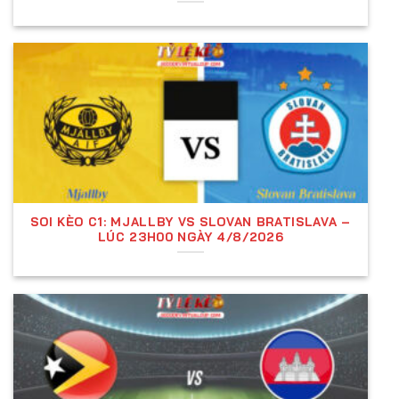
X:
Đặt cược kết quả hòa. Nếu hai đội kết thúc
trận đấu với tỷ số hòa (không phân biệt bao
nhiêu bàn), người chơi sẽ thắng cược.
2:
Đặt cược đội khách thắng. Nếu đội khách
giành chiến thắng, người chơi sẽ nhận tiền
thưởng tương ứng với tỷ lệ cược của nhà cái.
Ví Dụ Cụ Thể Về Kèo Châu Âu (1X2)
Ví dụ về trận đấu giữa Manchester United và đối thủ
SOI KÈO C1: MJALLBY VS SLOVAN BRATISLAVA –
Chelsea
, nhà cái đưa ra tỷ lệ cược 1X2 như sau:
LÚC 23H00 NGÀY 4/8/2026
1 (Manchester United thắng):
2.00
X (Hòa):
3.50
2 (Chelsea thắng):
3.00
Nếu người chơi đặt
100$ vào Manchester United