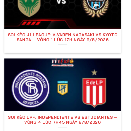
Với sự tận tâm và không ngừng đổi mới, chúng tôi
cam kết tiếp tục mang đến những trải nghiệm tốt
nhất cho người dùng, từ dữ liệu chính xác đến dịch
vụ chuyên nghiệp và thân thiện. Over.co.com
tự hào
SOI KÈO J1 LEAGUE: V-VAREN NAGASAKI VS KYOTO
SANGA – VÒNG 1 LÚC 17H NGÀY 9/8/2026
là địa chỉ đáng tin cậy, không thể thiếu đối với bất
kỳ ai đam mê thể thao và cá cược trực tuyến.
Tổng Quan Về Tỷ Lệ Kèo Của Nhà Cái
Tỷ Lệ Kèo Nhà Cái Là Gì?
SOI KÈO LPF: INDEPENDIENTE VS ESTUDIANTES –
VÒNG 4 LÚC 7H45 NGÀY 8/8/2026