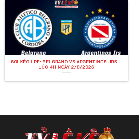
năm
Kèo Tài Xỉu (Over/Under) được nhà cái đưa ra dựa
trên số bàn thắng dự đoán trong một trận đấu.
Người chơi sẽ có hai lựa chọn:
Tài (Over):
Tổng số bàn thắng trong trận lớn
hơn mức nhà cái đưa ra.
SOI KÈO LPF: BELGRANO VS ARGENTINOS JRS –
Xỉu (Under):
Tổng số bàn thắng trong trận nhỏ
LÚC 4H NGÀY 2/8/2026
hơn mức nhà cái đưa ra.
Ví dụ: Nếu nhà cái đưa ra mức
O/U 2.5
, người chơi
đặt cược như sau:
Nếu trận đấu có
3 bàn thắng trở lên
(ví dụ: 2-1,
3-0, 4-2), cược Tài thắng.
Nếu trận đấu có
dưới 3 bàn thắng
(0-0, 1-0, 1-
1), cược Xỉu thắng.