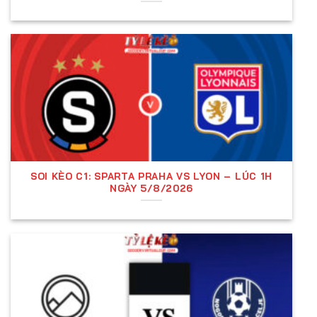
X:
Đặt cược kết quả hòa. Nếu hai đội kết thúc
trận đấu với tỷ số hòa (không phân biệt bao
nhiêu bàn), người chơi sẽ thắng cược.
2:
Đặt cược đội khách thắng. Nếu đội khách
giành chiến thắng, người chơi sẽ nhận tiền
thưởng tương ứng với tỷ lệ cược của nhà cái.
Ví Dụ Cụ Thể Về Kèo Châu Âu (1X2)
Ví dụ về trận đấu giữa Manchester United và đối thủ
SOI KÈO C1: SPARTA PRAHA VS LYON – LÚC 1H
Chelsea
, nhà cái đưa ra tỷ lệ cược 1X2 như sau:
NGÀY 5/8/2026
1 (Manchester United thắng):
2.00
X (Hòa):
3.50
2 (Chelsea thắng):
3.00
Nếu người chơi đặt
100$ vào Manchester United