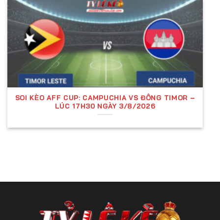
năm
Kèo Tài Xỉu (Over/Under) được nhà cái đưa ra dựa
trên số bàn thắng dự đoán trong một trận đấu.
Người chơi sẽ có hai lựa chọn:
Tài (Over):
Tổng số bàn thắng trong trận lớn
hơn mức nhà cái đưa ra.
SOI KÈO AFF CUP: CAMPUCHIA VS ĐÔNG TIMOR –
Xỉu (Under):
Tổng số bàn thắng trong trận nhỏ
LÚC 17H30 NGÀY 3/8/2026
hơn mức nhà cái đưa ra.
Ví dụ: Nếu nhà cái đưa ra mức
O/U 2.5
, người chơi
đặt cược như sau:
Nếu trận đấu có
3 bàn thắng trở lên
(ví dụ: 2-1,
3-0, 4-2), cược Tài thắng.
Nếu trận đấu có
dưới 3 bàn thắng
(0-0, 1-0, 1-
1), cược Xỉu thắng.