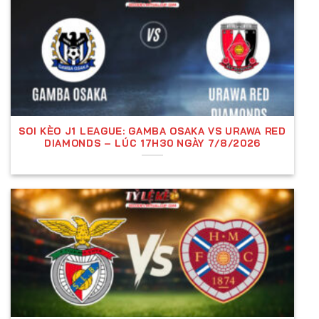
Các Loại Kèo Bóng Đá Phổ Biến
SOI KÈO J1 LEAGUE: GAMBA OSAKA VS URAWA RED
DIAMONDS – LÚC 17H30 NGÀY 7/8/2026
Các loại kèo bóng đá phổ biến hiện nay
Khi tham gia cá cược bóng đá, người chơi có thể lựa
chọn giữa nhiều loại kèo đa dạng. Mỗi loại kèo đều
có cách chơi riêng và phù hợp với từng chiến thuật
cá cược khác nhau. Dưới đây là một trong những
kèo bóng đá phổ biến hiện nay.
Kèo châu Á (kèo cược chấp, kèo handicap)