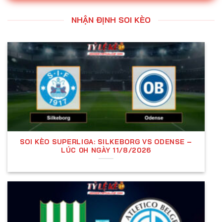
kèo châu Âu đến kèo Tài Xỉu, mỗi loại đều có cách
tính riêng và ảnh hưởng đến chiến thuật đặt cược.
NHẬN ĐỊNH SOI KÈO
Bên cạnh đó, việc nhận định kèo đúng đắn và cập
nhật tỷ lệ cá cược liên tục là yếu tố quan trọng để
tối ưu hóa lợi nhuận khi tham gia cá độ bóng đá.
Điều khiến người dùng ấn tượng khi truy cập vào
trang web của Kèo nhà cái 11sadan.net chính là sự
phong phú và chất lượng của thông tin được cung
cấp.
Uy tín và chất lượng luôn là hai tiêu chí hàng đầu
SOI KÈO SUPERLIGA: SILKEBORG VS ODENSE –
mà website
không ngừng theo đuổi. Mọi thông tin và
LÚC 0H NGÀY 11/8/2026
dịch vụ được cung cấp đều trải qua quá trình kiểm
chứng kỹ lưỡng, đảm bảo tính chính xác và độ tin
cậy cao. Chính vì vậy, Over.co.com
không chỉ nhận
được sự đánh giá cao từ cộng đồng cá cược mà
còn trở thành sự lựa chọn ưu tiên của đông đảo
người yêu thể thao trên toàn thế giới.