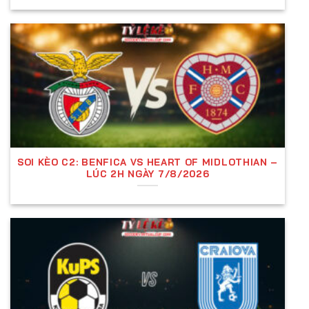
Tỷ lệ nhà cái là gì?
Tỷ lệ kèo nhà cái
là các con số do nhà cái cung
cấp, thể hiện sự đánh giá về xác suất thắng, thua
của hai đội bóng trong một trận đấu. Những con số
này được tính toán dựa trên nhiều yếu tố như
phong độ, đội hình, lịch sử đối đầu và điều kiện thi
đấu.
SOI KÈO C2: BENFICA VS HEART OF MIDLOTHIAN –
LÚC 2H NGÀY 7/8/2026
Tầm Quan Trọng Của Tỷ Lệ Kèo Trong Cá
Cược Tỷ Lệ Bóng Đá
Tỷ lệ đóng vai trò cốt lõi trong cá cược bóng đá vì
nó giúp người chơi đưa ra quyết định đặt cược một
cách hợp lý. Việc hiểu rõ tỷ lệ kèo không chỉ giúp
tăng cơ hội thắng cược mà còn hạn chế rủi ro, giúp
người chơi kiểm soát vốn hiệu quả.