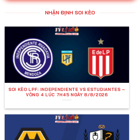
kèo châu Âu đến kèo Tài Xỉu, mỗi loại đều có cách
tính riêng và ảnh hưởng đến chiến thuật đặt cược.
NHẬN ĐỊNH SOI KÈO
Bên cạnh đó, việc nhận định kèo đúng đắn và cập
nhật tỷ lệ cá cược liên tục là yếu tố quan trọng để
tối ưu hóa lợi nhuận khi tham gia cá độ bóng đá.
Điều khiến người dùng ấn tượng khi truy cập vào
trang web của Kèo nhà cái 11sadan.net chính là sự
phong phú và chất lượng của thông tin được cung
cấp.
Uy tín và chất lượng luôn là hai tiêu chí hàng đầu
SOI KÈO LPF: INDEPENDIENTE VS ESTUDIANTES –
mà website
không ngừng theo đuổi. Mọi thông tin và
VÒNG 4 LÚC 7H45 NGÀY 8/8/2026
dịch vụ được cung cấp đều trải qua quá trình kiểm
chứng kỹ lưỡng, đảm bảo tính chính xác và độ tin
cậy cao. Chính vì vậy, Over.co.com
không chỉ nhận
được sự đánh giá cao từ cộng đồng cá cược mà
còn trở thành sự lựa chọn ưu tiên của đông đảo
người yêu thể thao trên toàn thế giới.