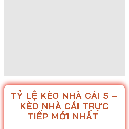
TỶ
LỆ KÈO NHÀ CÁI 5 –
KÈO NHÀ CÁI TRỰC
TIẾP MỚI NHẤT