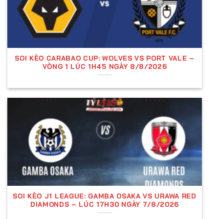
Với sự tận tâm và không ngừng đổi mới, chúng tôi
cam kết tiếp tục mang đến những trải nghiệm tốt
nhất cho người dùng, từ dữ liệu chính xác đến dịch
vụ chuyên nghiệp và thân thiện. Over.co.com
tự hào
SOI KÈO CARABAO CUP: WOLVES VS PORT VALE –
VÒNG 1 LÚC 1H45 NGÀY 8/8/2026
là địa chỉ đáng tin cậy, không thể thiếu đối với bất
kỳ ai đam mê thể thao và cá cược trực tuyến.
Tổng Quan Về Tỷ Lệ Kèo Của Nhà Cái
Tỷ Lệ Kèo Nhà Cái Là Gì?
SOI KÈO J1 LEAGUE: GAMBA OSAKA VS URAWA RED
DIAMONDS – LÚC 17H30 NGÀY 7/8/2026