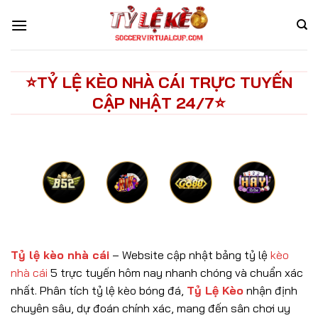
Bỏ
qua
nội
dung
⭐️TỶ LỆ KÈO NHÀ CÁI TRỰC TUYẾN
CẬP NHẬT 24/7⭐️
Tỷ lệ kèo nhà cái
– Website cập nhật bảng tỷ lệ
kèo
nhà cái
5 trực tuyến hôm nay nhanh chóng và chuẩn xác
nhất. Phân tích tỷ lệ kèo bóng đá,
Tỷ Lệ Kèo
nhận định
chuyên sâu, dự đoán chính xác, mang đến sân chơi uy