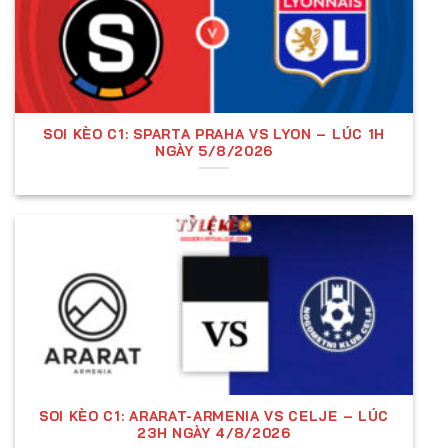
Kèo Châu Âu (1X2)
Kèo Châu Âu, hay còn gọi là
kèo 1X2
, là một trong
những loại kèo cá cược bóng đá đơn giản và phổ
biến nhất hiện nay. Loại kèo này được sử dụng rộng
SOI KÈO C1: SPARTA PRAHA VS LYON – LÚC 1H
rãi tại các nhà cái, đặc biệt là ở thị trường châu Âu.
NGÀY 5/8/2026
Khác với kèo châu Á có tỷ lệ chấp, kèo 1X2 chỉ tập
trung vào kết quả chung cuộc của trận đấu, giúp
người chơi dễ dàng đưa ra lựa chọn mà không cần
quan tâm đến cách biệt tỷ số giữa hai đội.
Trong kèo châu Âu, người chơi sẽ có
ba lựa chọn
đặt cược
, mỗi lựa chọn tương ứng với một kết quả
có thể xảy ra trong trận đấu:
1:
Đặt cược đội chủ nhà thắng. Nếu đội chủ nhà
giành chiến thắng sau 90 phút thi đấu chính
SOI KÈO C1: ARARAT-ARMENIA VS CELJE – LÚC
thức, người chơi sẽ thắng cược.
23H NGÀY 4/8/2026