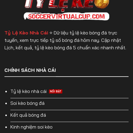
Kèo Hiệp 1
Kèo hiệp 1 (HT – Half Time) là một trong những loại
kèo phổ biến trong cá cược bóng đá, dành riêng cho
Tỷ Lệ Kèo Nhà Cái
⭐️ Dữ liệu tỷ lệ kèo bóng đá trực
45 phút thi đấu đầu tiên
của trận đấu. Không
tuyến, xem trực tiếp tỷ số bóng đá hôm nay. Cập nhật
giống như kèo cả trận, kèo hiệp 1 chỉ tính kết quả
Lịch, kết quả, tỷ lệ kèo bóng đá 5 chuẩn xác nhanh nhất.
trong hiệp đầu, giúp người chơi có thể tham gia đặt
cược với thời gian ngắn hơn, giảm rủi ro và linh hoạt
hơn trong chiến lược cá cược.
CHÍNH SÁCH NHÀ CÁI
Kèo hiệp 1 được nhà cái đưa ra dựa trên diễn biến dự
đoán trong 45 phút đầu tiên của trận đấu. Người
Tỷ lệ kèo nhà cái
tham gia cá cược có thể lựa chọn nhiều hình thức
kèo khác nhau như:
Soi kèo bóng đá
Kèo châu Âu hiệp 1 (1X2 HT)
– Dự đoán đội
Kết quả bóng đá
thắng trong hiệp 1.
Kinh nghiệm soi kèo
Kèo châu Á hiệp 1 (Handicap HT)
– Cược đội