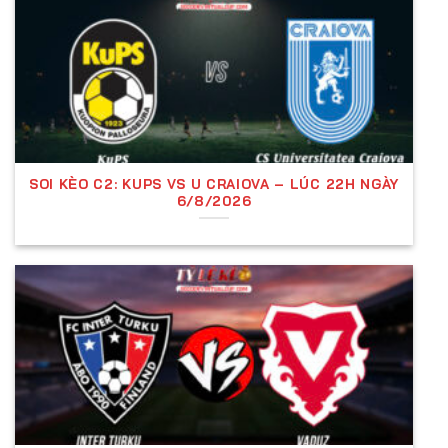
Các Loại Kèo Bóng Đá Phổ Biến
SOI KÈO C2: KUPS VS U CRAIOVA – LÚC 22H NGÀY
6/8/2026
Các loại kèo bóng đá phổ biến hiện nay
Khi tham gia cá cược bóng đá, người chơi có thể lựa
chọn giữa nhiều loại kèo đa dạng. Mỗi loại kèo đều
có cách chơi riêng và phù hợp với từng chiến thuật
cá cược khác nhau. Dưới đây là một trong những
kèo bóng đá phổ biến hiện nay.
Kèo châu Á (kèo cược chấp, kèo handicap)