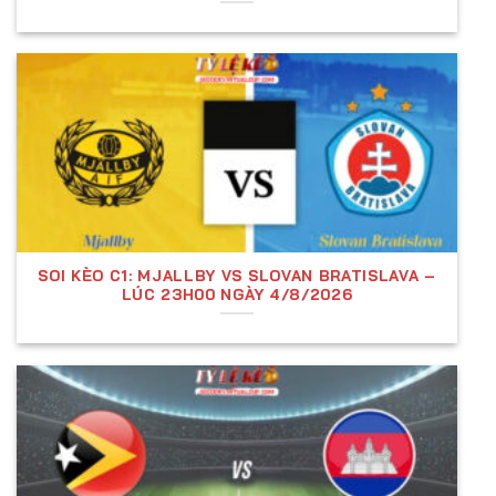
X:
Đặt cược kết quả hòa. Nếu hai đội kết thúc
trận đấu với tỷ số hòa (không phân biệt bao
nhiêu bàn), người chơi sẽ thắng cược.
2:
Đặt cược đội khách thắng. Nếu đội khách
giành chiến thắng, người chơi sẽ nhận tiền
thưởng tương ứng với tỷ lệ cược của nhà cái.
Ví Dụ Cụ Thể Về Kèo Châu Âu (1X2)
Ví dụ về trận đấu giữa Manchester United và đối thủ
SOI KÈO C1: MJALLBY VS SLOVAN BRATISLAVA –
Chelsea
, nhà cái đưa ra tỷ lệ cược 1X2 như sau:
LÚC 23H00 NGÀY 4/8/2026
1 (Manchester United thắng):
2.00
X (Hòa):
3.50
2 (Chelsea thắng):
3.00
Nếu người chơi đặt
100$ vào Manchester United