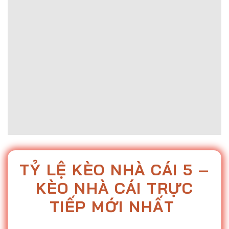
TỶ
LỆ KÈO NHÀ CÁI 5 –
KÈO NHÀ CÁI TRỰC
TIẾP MỚI NHẤT