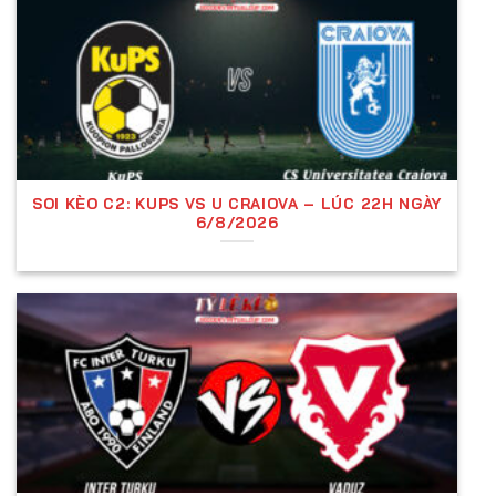
Các Loại Kèo Bóng Đá Phổ Biến
SOI KÈO C2: KUPS VS U CRAIOVA – LÚC 22H NGÀY
6/8/2026
Các loại kèo bóng đá phổ biến hiện nay
Khi tham gia cá cược bóng đá, người chơi có thể lựa
chọn giữa nhiều loại kèo đa dạng. Mỗi loại kèo đều
có cách chơi riêng và phù hợp với từng chiến thuật
cá cược khác nhau. Dưới đây là một trong những
kèo bóng đá phổ biến hiện nay.
Kèo châu Á (kèo cược chấp, kèo handicap)