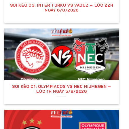
SOI KÈO C3: INTER TURKU VS VADUZ – LÚC 22H
Kèo châu Á là loại kèo phổ biến nhất, trong đó đội
NGÀY 6/8/2026
mạnh hơn (cửa trên) sẽ chấp đội yếu hơn (cửa dưới)
một số bàn thắng nhất định. Một số dạng kèo chấp
phổ biến:
Kèo đồng banh (0.0):
Hai đội ngang sức, đặt
cược đội nào thắng sẽ ăn tiền.
Kèo chấp 0.25 (¼):
Đội cửa trên chấp nhẹ, nếu
hòa thì thua nửa tiền.
Kèo chấp 0.5 (½):
Đội cửa trên thắng mới ăn
đủ, hòa hoặc thua thì mất tiền.
SOI KÈO C1: OLYMPIACOS VS NEC NIJMEGEN –
LÚC 1H NGÀY 5/8/2026
Kèo chấp 0.75 (¾):
Thắng cách biệt 2 bàn trở
lên mới ăn đủ, thắng 1 bàn ăn nửa tiền.
Kèo chấp 1 trái:
Nếu đội cửa trên thắng cách
biệt 1 bàn thì hoàn tiền, thắng từ 2 bàn trở lên
mới ăn đủ.