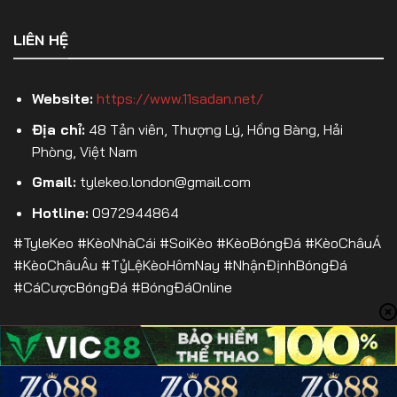
chấp trong hiệp 1.
LIÊN HỆ
Kèo Tài Xỉu hiệp 1 (Over/Under HT)
– Dự đoán
tổng số bàn thắng trong hiệp 1.
Website:
https://www.11sadan.net/
Kèo phạt góc hiệp 1
– Cược số quả phạt góc
trong 45 phút đầu.
Địa chỉ:
48 Tản viên, Thượng Lý, Hồng Bàng, Hải
Phòng, Việt Nam
Kèo thẻ phạt hiệp 1
– Đặt cược số lượng thẻ
trong hiệp 1.
Gmail:
tylekeo.london@gmail.com
Hotline:
0972944864
Việc lựa chọn kèo hiệp 1 phù hợp sẽ giúp người chơi
tối ưu hóa lợi nhuận và kiểm soát tốt hơn rủi ro
#TyleKeo #KèoNhàCái #SoiKèo #KèoBóngĐá #KèoChâuÁ
trong cá cược bóng đá.
#KèoChâuÂu #TỷLệKèoHômNay #NhậnĐịnhBóngĐá
#CáCượcBóngĐá #BóngĐáOnline
Kèo Phạt Góc
Kèo phạt góc là một trong những hình thức cá cược
bóng đá
không dựa trên kết quả thắng – thua
của trận đấu
, mà chỉ tập trung vào
số lượng quả
Copyright 2026 © 11sadan.net