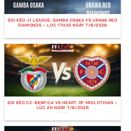
Cách Các Nhà Cái Thiết Lập Kèo
Các nhà cái sử dụng đội ngũ chuyên gia phân tích
SOI KÈO J1 LEAGUE: GAMBA OSAKA VS URAWA RED
dữ liệu bóng đá để đưa ra tỷ lệ kèo. Họ xem xét các
DIAMONDS – LÚC 17H30 NGÀY 7/8/2026
yếu tố như:
Tình hình thi đấu và lực lượng của hai đội
Lịch sử đối đầu.
Yếu tố sân nhà, sân khách.
Tác động từ chấn thương, thẻ phạt.
Biến động thị trường cá cược.
Sau khi tỷ lệ kèo được thiết lập, nhà cái có thể điều
SOI KÈO C2: BENFICA VS HEART OF MIDLOTHIAN –
chỉnh dựa trên biến động người chơi đặt cược,
LÚC 2H NGÀY 7/8/2026
nhằm đảm bảo lợi nhuận và cân bằng tỷ lệ cược
giữa hai bên.