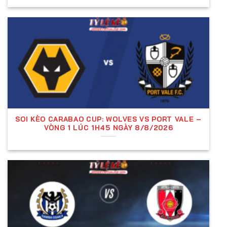
Tỷ lệ nhà cái là gì?
Tỷ lệ kèo nhà cái
là các con số do nhà cái cung
cấp, thể hiện sự đánh giá về xác suất thắng, thua
của hai đội bóng trong một trận đấu. Những con số
này được tính toán dựa trên nhiều yếu tố như
phong độ, đội hình, lịch sử đối đầu và điều kiện thi
đấu.
SOI KÈO CARABAO CUP: WOLVES VS PORT VALE –
VÒNG 1 LÚC 1H45 NGÀY 8/8/2026
Tầm Quan Trọng Của Tỷ Lệ Kèo Trong Cá
Cược Tỷ Lệ Bóng Đá
Tỷ lệ đóng vai trò cốt lõi trong cá cược bóng đá vì
nó giúp người chơi đưa ra quyết định đặt cược một
cách hợp lý. Việc hiểu rõ tỷ lệ kèo không chỉ giúp
tăng cơ hội thắng cược mà còn hạn chế rủi ro, giúp
người chơi kiểm soát vốn hiệu quả.