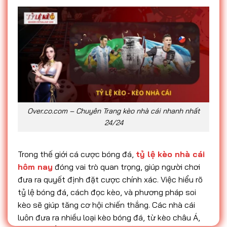
Over.co.com – Chuyên Trang kèo nhà cái nhanh nhất
24/24
Trong thế giới cá cược bóng đá,
tỷ lệ kèo nhà cái
hôm nay
đóng vai trò quan trọng, giúp người chơi
đưa ra quyết định đặt cược chính xác. Việc hiểu rõ
tỷ lệ bóng đá, cách đọc kèo, và phương pháp soi
kèo sẽ giúp tăng cơ hội chiến thắng. Các nhà cái
luôn đưa ra nhiều loại kèo bóng đá, từ kèo châu Á,