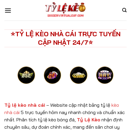
Bỏ
qua
nội
dung
⭐️TỶ LỆ KÈO NHÀ CÁI TRỰC TUYẾN
CẬP NHẬT 24/7⭐️
Tỷ lệ kèo nhà cái
– Website cập nhật bảng tỷ lệ
kèo
nhà cái
5 trực tuyến hôm nay nhanh chóng và chuẩn xác
nhất. Phân tích tỷ lệ kèo bóng đá,
Tỷ Lệ Kèo
nhận định
chuyên sâu, dự đoán chính xác, mang đến sân chơi uy