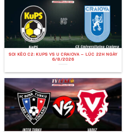
Các Loại Kèo Bóng Đá Phổ Biến
SOI KÈO C2: KUPS VS U CRAIOVA – LÚC 22H NGÀY
6/8/2026
Các loại kèo bóng đá phổ biến hiện nay
Khi tham gia cá cược bóng đá, người chơi có thể lựa
chọn giữa nhiều loại kèo đa dạng. Mỗi loại kèo đều
có cách chơi riêng và phù hợp với từng chiến thuật
cá cược khác nhau. Dưới đây là một trong những
kèo bóng đá phổ biến hiện nay.
Kèo châu Á (kèo cược chấp, kèo handicap)