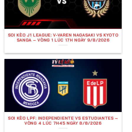
Với sự tận tâm và không ngừng đổi mới, chúng tôi
cam kết tiếp tục mang đến những trải nghiệm tốt
nhất cho người dùng, từ dữ liệu chính xác đến dịch
vụ chuyên nghiệp và thân thiện. Over.co.com
tự hào
SOI KÈO J1 LEAGUE: V-VAREN NAGASAKI VS KYOTO
SANGA – VÒNG 1 LÚC 17H NGÀY 9/8/2026
là địa chỉ đáng tin cậy, không thể thiếu đối với bất
kỳ ai đam mê thể thao và cá cược trực tuyến.
Tổng Quan Về Tỷ Lệ Kèo Của Nhà Cái
Tỷ Lệ Kèo Nhà Cái Là Gì?
SOI KÈO LPF: INDEPENDIENTE VS ESTUDIANTES –
VÒNG 4 LÚC 7H45 NGÀY 8/8/2026