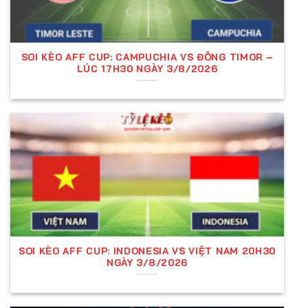
(1)
và đội chủ nhà thắng, số tiền nhận được sẽ là
100 x 2.00 = 200$
(bao gồm cả vốn).
Nếu người chơi đặt
100$ vào kết quả hòa (X)
và
trận đấu kết thúc với tỷ số hòa, số tiền thắng cược
SOI KÈO AFF CUP: CAMPUCHIA VS ĐÔNG TIMOR –
LÚC 17H30 NGÀY 3/8/2026
là
100 x 3.50 = 350$
.
Nếu người chơi đặt
100$ vào Chelsea (2)
và đội
khách giành chiến thắng, số tiền nhận được sẽ là
100 x 3.00 = 300$
.
Kèo Tài Xỉu (Over/Under)
Kèo Tài Xỉu, hay còn gọi là
kèo Over/Under (O/U)
,
là một trong những loại kèo phổ biến nhất trong cá
cược bóng đá. Không giống như kèo châu Á hay kèo
châu Âu tập trung vào kết quả thắng thua của trận
đấu, kèo Tài Xỉu chỉ quan tâm đến tổng số bàn
SOI KÈO AFF CUP: INDONESIA VS VIỆT NAM 20H30
thắng được ghi trong trận đấu, bất kể đội nào thắng
NGÀY 3/8/2026
hay thua. Đây là hình thức cá cược hấp dẫn, dễ
chơi và phù hợp với cả người mới lẫn người chơi lâu