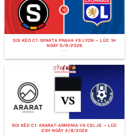
Kèo Châu Âu (1X2)
Kèo Châu Âu, hay còn gọi là
kèo 1X2
, là một trong
những loại kèo cá cược bóng đá đơn giản và phổ
biến nhất hiện nay. Loại kèo này được sử dụng rộng
SOI KÈO C1: SPARTA PRAHA VS LYON – LÚC 1H
rãi tại các nhà cái, đặc biệt là ở thị trường châu Âu.
NGÀY 5/8/2026
Khác với kèo châu Á có tỷ lệ chấp, kèo 1X2 chỉ tập
trung vào kết quả chung cuộc của trận đấu, giúp
người chơi dễ dàng đưa ra lựa chọn mà không cần
quan tâm đến cách biệt tỷ số giữa hai đội.
Trong kèo châu Âu, người chơi sẽ có
ba lựa chọn
đặt cược
, mỗi lựa chọn tương ứng với một kết quả
có thể xảy ra trong trận đấu:
1:
Đặt cược đội chủ nhà thắng. Nếu đội chủ nhà
giành chiến thắng sau 90 phút thi đấu chính
SOI KÈO C1: ARARAT-ARMENIA VS CELJE – LÚC
thức, người chơi sẽ thắng cược.
23H NGÀY 4/8/2026