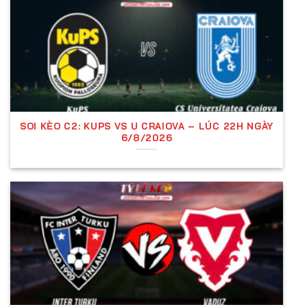
Các Loại Kèo Bóng Đá Phổ Biến
SOI KÈO C2: KUPS VS U CRAIOVA – LÚC 22H NGÀY
6/8/2026
Các loại kèo bóng đá phổ biến hiện nay
Khi tham gia cá cược bóng đá, người chơi có thể lựa
chọn giữa nhiều loại kèo đa dạng. Mỗi loại kèo đều
có cách chơi riêng và phù hợp với từng chiến thuật
cá cược khác nhau. Dưới đây là một trong những
kèo bóng đá phổ biến hiện nay.
Kèo châu Á (kèo cược chấp, kèo handicap)