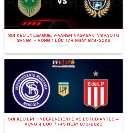
Với sự tận tâm và không ngừng đổi mới, chúng tôi
cam kết tiếp tục mang đến những trải nghiệm tốt
nhất cho người dùng, từ dữ liệu chính xác đến dịch
vụ chuyên nghiệp và thân thiện. Over.co.com
tự hào
SOI KÈO J1 LEAGUE: V-VAREN NAGASAKI VS KYOTO
SANGA – VÒNG 1 LÚC 17H NGÀY 9/8/2026
là địa chỉ đáng tin cậy, không thể thiếu đối với bất
kỳ ai đam mê thể thao và cá cược trực tuyến.
Tổng Quan Về Tỷ Lệ Kèo Của Nhà Cái
Tỷ Lệ Kèo Nhà Cái Là Gì?
SOI KÈO LPF: INDEPENDIENTE VS ESTUDIANTES –
VÒNG 4 LÚC 7H45 NGÀY 8/8/2026