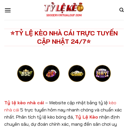
Bỏ
qua
nội
dung
⭐️TỶ LỆ KÈO NHÀ CÁI TRỰC TUYẾN
CẬP NHẬT 24/7⭐️
Tỷ lệ kèo nhà cái
– Website cập nhật bảng tỷ lệ
kèo
nhà cái
5 trực tuyến hôm nay nhanh chóng và chuẩn xác
nhất. Phân tích tỷ lệ kèo bóng đá,
Tỷ Lệ Kèo
nhận định
chuyên sâu, dự đoán chính xác, mang đến sân chơi uy