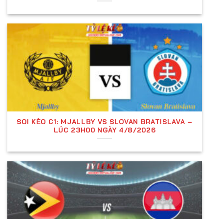
X:
Đặt cược kết quả hòa. Nếu hai đội kết thúc
trận đấu với tỷ số hòa (không phân biệt bao
nhiêu bàn), người chơi sẽ thắng cược.
2:
Đặt cược đội khách thắng. Nếu đội khách
giành chiến thắng, người chơi sẽ nhận tiền
thưởng tương ứng với tỷ lệ cược của nhà cái.
Ví Dụ Cụ Thể Về Kèo Châu Âu (1X2)
Ví dụ về trận đấu giữa Manchester United và đối thủ
SOI KÈO C1: MJALLBY VS SLOVAN BRATISLAVA –
Chelsea
, nhà cái đưa ra tỷ lệ cược 1X2 như sau:
LÚC 23H00 NGÀY 4/8/2026
1 (Manchester United thắng):
2.00
X (Hòa):
3.50
2 (Chelsea thắng):
3.00
Nếu người chơi đặt
100$ vào Manchester United