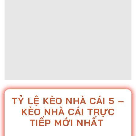
TỶ
LỆ KÈO NHÀ CÁI 5 –
KÈO NHÀ CÁI TRỰC
TIẾP MỚI NHẤT