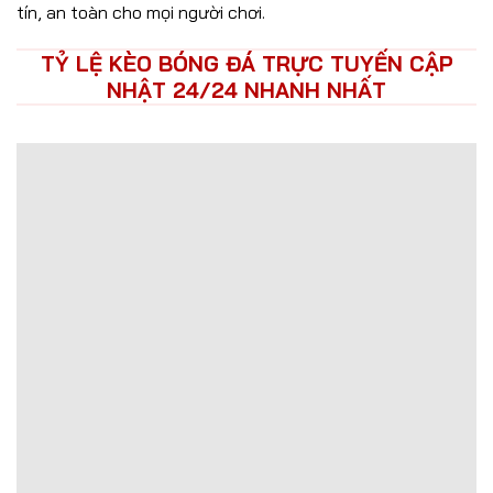
tín, an toàn cho mọi người chơi.
TỶ LỆ KÈO BÓNG ĐÁ TRỰC TUYẾN CẬP
NHẬT 24/24 NHANH NHẤT
Trận Hot
Tất cả giải đấu
TL Malaysia
Sky88
Kèo TT
Xem bóng
Hôm nay
Ngày mai
11/08