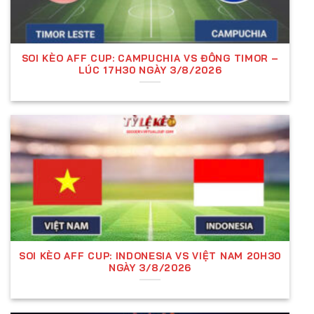
(1)
và đội chủ nhà thắng, số tiền nhận được sẽ là
100 x 2.00 = 200$
(bao gồm cả vốn).
Nếu người chơi đặt
100$ vào kết quả hòa (X)
và
trận đấu kết thúc với tỷ số hòa, số tiền thắng cược
SOI KÈO AFF CUP: CAMPUCHIA VS ĐÔNG TIMOR –
LÚC 17H30 NGÀY 3/8/2026
là
100 x 3.50 = 350$
.
Nếu người chơi đặt
100$ vào Chelsea (2)
và đội
khách giành chiến thắng, số tiền nhận được sẽ là
100 x 3.00 = 300$
.
Kèo Tài Xỉu (Over/Under)
Kèo Tài Xỉu, hay còn gọi là
kèo Over/Under (O/U)
,
là một trong những loại kèo phổ biến nhất trong cá
cược bóng đá. Không giống như kèo châu Á hay kèo
châu Âu tập trung vào kết quả thắng thua của trận
đấu, kèo Tài Xỉu chỉ quan tâm đến tổng số bàn
SOI KÈO AFF CUP: INDONESIA VS VIỆT NAM 20H30
thắng được ghi trong trận đấu, bất kể đội nào thắng
NGÀY 3/8/2026
hay thua. Đây là hình thức cá cược hấp dẫn, dễ
chơi và phù hợp với cả người mới lẫn người chơi lâu