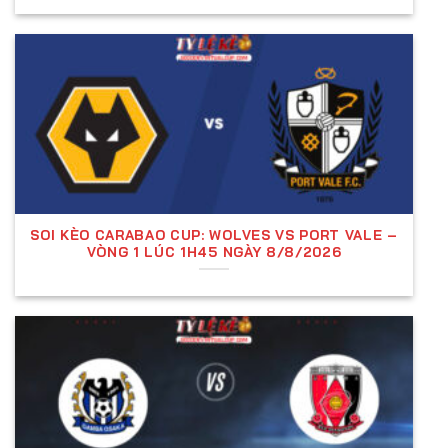
Tỷ lệ nhà cái là gì?
Tỷ lệ kèo nhà cái
là các con số do nhà cái cung
cấp, thể hiện sự đánh giá về xác suất thắng, thua
của hai đội bóng trong một trận đấu. Những con số
này được tính toán dựa trên nhiều yếu tố như
phong độ, đội hình, lịch sử đối đầu và điều kiện thi
đấu.
SOI KÈO CARABAO CUP: WOLVES VS PORT VALE –
VÒNG 1 LÚC 1H45 NGÀY 8/8/2026
Tầm Quan Trọng Của Tỷ Lệ Kèo Trong Cá
Cược Tỷ Lệ Bóng Đá
Tỷ lệ đóng vai trò cốt lõi trong cá cược bóng đá vì
nó giúp người chơi đưa ra quyết định đặt cược một
cách hợp lý. Việc hiểu rõ tỷ lệ kèo không chỉ giúp
tăng cơ hội thắng cược mà còn hạn chế rủi ro, giúp
người chơi kiểm soát vốn hiệu quả.