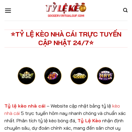
Bỏ
qua
nội
dung
⭐️TỶ LỆ KÈO NHÀ CÁI TRỰC TUYẾN
CẬP NHẬT 24/7⭐️
Tỷ lệ kèo nhà cái
– Website cập nhật bảng tỷ lệ
kèo
nhà cái
5 trực tuyến hôm nay nhanh chóng và chuẩn xác
nhất. Phân tích tỷ lệ kèo bóng đá,
Tỷ Lệ Kèo
nhận định
chuyên sâu, dự đoán chính xác, mang đến sân chơi uy