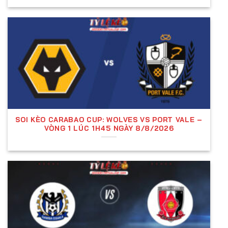
Tỷ lệ nhà cái là gì?
Tỷ lệ kèo nhà cái
là các con số do nhà cái cung
cấp, thể hiện sự đánh giá về xác suất thắng, thua
của hai đội bóng trong một trận đấu. Những con số
này được tính toán dựa trên nhiều yếu tố như
phong độ, đội hình, lịch sử đối đầu và điều kiện thi
đấu.
SOI KÈO CARABAO CUP: WOLVES VS PORT VALE –
VÒNG 1 LÚC 1H45 NGÀY 8/8/2026
Tầm Quan Trọng Của Tỷ Lệ Kèo Trong Cá
Cược Tỷ Lệ Bóng Đá
Tỷ lệ đóng vai trò cốt lõi trong cá cược bóng đá vì
nó giúp người chơi đưa ra quyết định đặt cược một
cách hợp lý. Việc hiểu rõ tỷ lệ kèo không chỉ giúp
tăng cơ hội thắng cược mà còn hạn chế rủi ro, giúp
người chơi kiểm soát vốn hiệu quả.