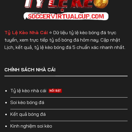
Kèo Hiệp 1
Kèo hiệp 1 (HT – Half Time) là một trong những loại
kèo phổ biến trong cá cược bóng đá, dành riêng cho
Tỷ Lệ Kèo Nhà Cái
⭐️ Dữ liệu tỷ lệ kèo bóng đá trực
45 phút thi đấu đầu tiên
của trận đấu. Không
tuyến, xem trực tiếp tỷ số bóng đá hôm nay. Cập nhật
giống như kèo cả trận, kèo hiệp 1 chỉ tính kết quả
Lịch, kết quả, tỷ lệ kèo bóng đá 5 chuẩn xác nhanh nhất.
trong hiệp đầu, giúp người chơi có thể tham gia đặt
cược với thời gian ngắn hơn, giảm rủi ro và linh hoạt
hơn trong chiến lược cá cược.
CHÍNH SÁCH NHÀ CÁI
Kèo hiệp 1 được nhà cái đưa ra dựa trên diễn biến dự
đoán trong 45 phút đầu tiên của trận đấu. Người
Tỷ lệ kèo nhà cái
tham gia cá cược có thể lựa chọn nhiều hình thức
kèo khác nhau như:
Soi kèo bóng đá
Kèo châu Âu hiệp 1 (1X2 HT)
– Dự đoán đội
Kết quả bóng đá
thắng trong hiệp 1.
Kinh nghiệm soi kèo
Kèo châu Á hiệp 1 (Handicap HT)
– Cược đội