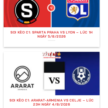
Kèo Châu Âu (1X2)
Kèo Châu Âu, hay còn gọi là
kèo 1X2
, là một trong
những loại kèo cá cược bóng đá đơn giản và phổ
biến nhất hiện nay. Loại kèo này được sử dụng rộng
SOI KÈO C1: SPARTA PRAHA VS LYON – LÚC 1H
rãi tại các nhà cái, đặc biệt là ở thị trường châu Âu.
NGÀY 5/8/2026
Khác với kèo châu Á có tỷ lệ chấp, kèo 1X2 chỉ tập
trung vào kết quả chung cuộc của trận đấu, giúp
người chơi dễ dàng đưa ra lựa chọn mà không cần
quan tâm đến cách biệt tỷ số giữa hai đội.
Trong kèo châu Âu, người chơi sẽ có
ba lựa chọn
đặt cược
, mỗi lựa chọn tương ứng với một kết quả
có thể xảy ra trong trận đấu:
1:
Đặt cược đội chủ nhà thắng. Nếu đội chủ nhà
giành chiến thắng sau 90 phút thi đấu chính
SOI KÈO C1: ARARAT-ARMENIA VS CELJE – LÚC
thức, người chơi sẽ thắng cược.
23H NGÀY 4/8/2026