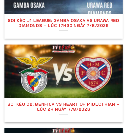
Cách Các Nhà Cái Thiết Lập Kèo
Các nhà cái sử dụng đội ngũ chuyên gia phân tích
SOI KÈO J1 LEAGUE: GAMBA OSAKA VS URAWA RED
dữ liệu bóng đá để đưa ra tỷ lệ kèo. Họ xem xét các
DIAMONDS – LÚC 17H30 NGÀY 7/8/2026
yếu tố như:
Tình hình thi đấu và lực lượng của hai đội
Lịch sử đối đầu.
Yếu tố sân nhà, sân khách.
Tác động từ chấn thương, thẻ phạt.
Biến động thị trường cá cược.
Sau khi tỷ lệ kèo được thiết lập, nhà cái có thể điều
SOI KÈO C2: BENFICA VS HEART OF MIDLOTHIAN –
chỉnh dựa trên biến động người chơi đặt cược,
LÚC 2H NGÀY 7/8/2026
nhằm đảm bảo lợi nhuận và cân bằng tỷ lệ cược
giữa hai bên.