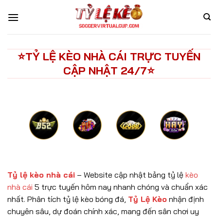
Bỏ
qua
nội
dung
⭐️TỶ LỆ KÈO NHÀ CÁI TRỰC TUYẾN
CẬP NHẬT 24/7⭐️
Tỷ lệ kèo nhà cái
– Website cập nhật bảng tỷ lệ
kèo
nhà cái
5 trực tuyến hôm nay nhanh chóng và chuẩn xác
nhất. Phân tích tỷ lệ kèo bóng đá,
Tỷ Lệ Kèo
nhận định
chuyên sâu, dự đoán chính xác, mang đến sân chơi uy