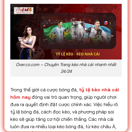
Over.co.com – Chuyên Trang kèo nhà cái nhanh nhất
24/24
Trong thế giới cá cược bóng đá,
tỷ lệ kèo nhà cái
hôm nay
đóng vai trò quan trọng, giúp người chơi
đưa ra quyết định đặt cược chính xác. Việc hiểu rõ
tỷ lệ bóng đá, cách đọc kèo, và phương pháp soi
kèo sẽ giúp tăng cơ hội chiến thắng. Các nhà cái
luôn đưa ra nhiều loại kèo bóng đá, từ kèo châu Á,