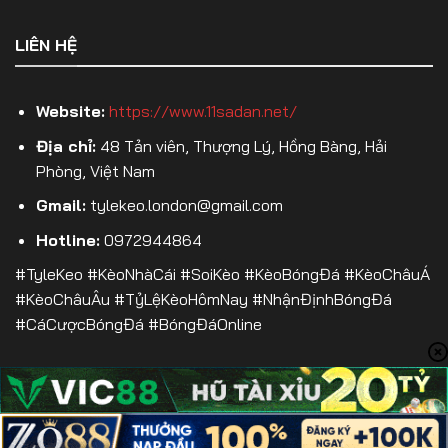
chấp trong hiệp 1.
LIÊN HỆ
Kèo Tài Xỉu hiệp 1 (Over/Under HT)
– Dự đoán
tổng số bàn thắng trong hiệp 1.
Website:
https://www.11sadan.net/
Kèo phạt góc hiệp 1
– Cược số quả phạt góc
trong 45 phút đầu.
Địa chỉ:
48 Tản viên, Thượng Lý, Hồng Bàng, Hải
Phòng, Việt Nam
Kèo thẻ phạt hiệp 1
– Đặt cược số lượng thẻ
trong hiệp 1.
Gmail:
tylekeo.london@gmail.com
Hotline:
0972944864
Việc lựa chọn kèo hiệp 1 phù hợp sẽ giúp người chơi
tối ưu hóa lợi nhuận và kiểm soát tốt hơn rủi ro
#TyleKeo #KèoNhàCái #SoiKèo #KèoBóngĐá #KèoChâuÁ
trong cá cược bóng đá.
#KèoChâuÂu #TỷLệKèoHômNay #NhậnĐịnhBóngĐá
#CáCượcBóngĐá #BóngĐáOnline
Kèo Phạt Góc
Kèo phạt góc là một trong những hình thức cá cược
bóng đá
không dựa trên kết quả thắng – thua
của trận đấu
, mà chỉ tập trung vào
số lượng quả
Copyright 2026 © 11sadan.net