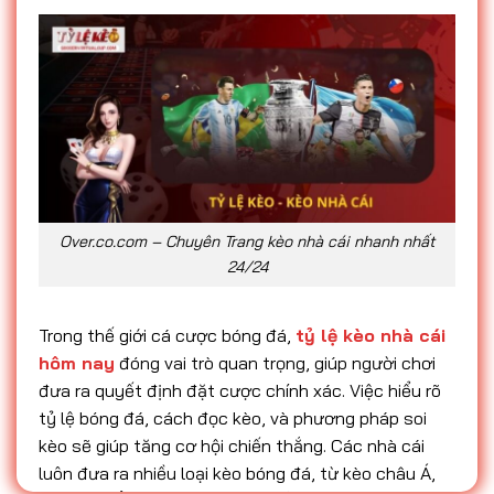
Over.co.com – Chuyên Trang kèo nhà cái nhanh nhất
24/24
Trong thế giới cá cược bóng đá,
tỷ lệ kèo nhà cái
hôm nay
đóng vai trò quan trọng, giúp người chơi
đưa ra quyết định đặt cược chính xác. Việc hiểu rõ
tỷ lệ bóng đá, cách đọc kèo, và phương pháp soi
kèo sẽ giúp tăng cơ hội chiến thắng. Các nhà cái
luôn đưa ra nhiều loại kèo bóng đá, từ kèo châu Á,