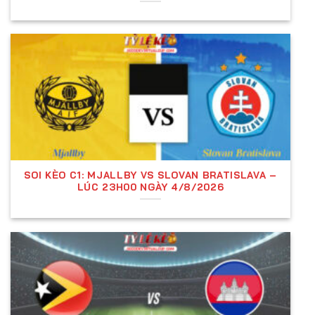
X:
Đặt cược kết quả hòa. Nếu hai đội kết thúc
trận đấu với tỷ số hòa (không phân biệt bao
nhiêu bàn), người chơi sẽ thắng cược.
2:
Đặt cược đội khách thắng. Nếu đội khách
giành chiến thắng, người chơi sẽ nhận tiền
thưởng tương ứng với tỷ lệ cược của nhà cái.
Ví Dụ Cụ Thể Về Kèo Châu Âu (1X2)
Ví dụ về trận đấu giữa Manchester United và đối thủ
SOI KÈO C1: MJALLBY VS SLOVAN BRATISLAVA –
Chelsea
, nhà cái đưa ra tỷ lệ cược 1X2 như sau:
LÚC 23H00 NGÀY 4/8/2026
1 (Manchester United thắng):
2.00
X (Hòa):
3.50
2 (Chelsea thắng):
3.00
Nếu người chơi đặt
100$ vào Manchester United