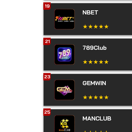
19
NBET
21
789Club
23
GEMWIN
25
MANCLUB