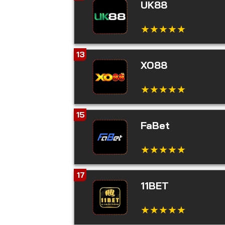
UK88
13
XO88
15
FaBet
17
11BET