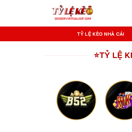
Bỏ
qua
nội
dung
TỶ LỆ KÈO NHÀ CÁI
⭐️TỶ LỆ 