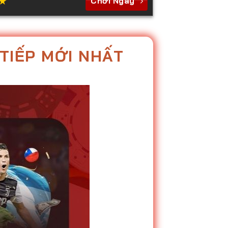
Chơi Ngay
 TIẾP MỚI NHẤT