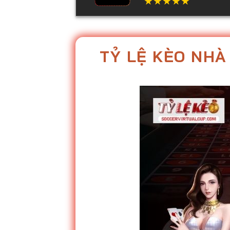
TỶ
LỆ KÈO NHÀ 