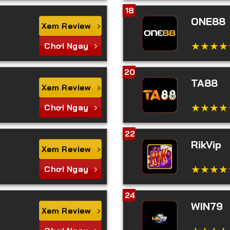
18
ONE88
Xem Review
Chơi Ngay
20
TA88
Xem Review
Chơi Ngay
22
RikVip
Xem Review
Chơi Ngay
24
WIN79
Xem Review