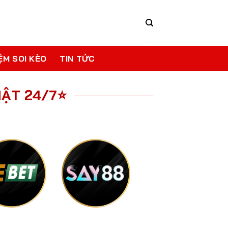
ỆM SOI KÈO
TIN TỨC
ẬT 24/7⭐️