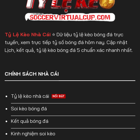
Kèo Hiệp 1
Kèo hiệp 1 (HT – Half Time) là một trong những loại
kèo phổ biến trong cá cược bóng đá, dành riêng cho
Tỷ Lệ Kèo Nhà Cái
⭐️ Dữ liệu tỷ lệ kèo bóng đá trực
45 phút thi đấu đầu tiên
của trận đấu. Không
tuyến, xem trực tiếp tỷ số bóng đá hôm nay. Cập nhật
giống như kèo cả trận, kèo hiệp 1 chỉ tính kết quả
Lịch, kết quả, tỷ lệ kèo bóng đá 5 chuẩn xác nhanh nhất.
trong hiệp đầu, giúp người chơi có thể tham gia đặt
cược với thời gian ngắn hơn, giảm rủi ro và linh hoạt
hơn trong chiến lược cá cược.
CHÍNH SÁCH NHÀ CÁI
Kèo hiệp 1 được nhà cái đưa ra dựa trên diễn biến dự
đoán trong 45 phút đầu tiên của trận đấu. Người
Tỷ lệ kèo nhà cái
tham gia cá cược có thể lựa chọn nhiều hình thức
kèo khác nhau như:
Soi kèo bóng đá
Kèo châu Âu hiệp 1 (1X2 HT)
– Dự đoán đội
Kết quả bóng đá
thắng trong hiệp 1.
Kinh nghiệm soi kèo
Kèo châu Á hiệp 1 (Handicap HT)
– Cược đội