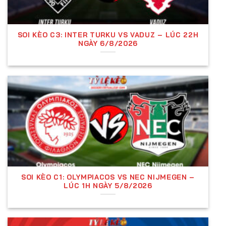
Cách Các Nhà Cái Thiết Lập Kèo
Các nhà cái sử dụng đội ngũ chuyên gia phân tích
SOI KÈO C3: INTER TURKU VS VADUZ – LÚC 22H
dữ liệu bóng đá để đưa ra tỷ lệ kèo. Họ xem xét các
NGÀY 6/8/2026
yếu tố như:
Tình hình thi đấu và lực lượng của hai đội
Lịch sử đối đầu.
Yếu tố sân nhà, sân khách.
Tác động từ chấn thương, thẻ phạt.
Biến động thị trường cá cược.
Sau khi tỷ lệ kèo được thiết lập, nhà cái có thể điều
SOI KÈO C1: OLYMPIACOS VS NEC NIJMEGEN –
chỉnh dựa trên biến động người chơi đặt cược,
LÚC 1H NGÀY 5/8/2026
nhằm đảm bảo lợi nhuận và cân bằng tỷ lệ cược
giữa hai bên.