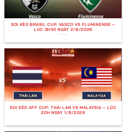
(1)
và đội chủ nhà thắng, số tiền nhận được sẽ là
100 x 2.00 = 200$
(bao gồm cả vốn).
Nếu người chơi đặt
100$ vào kết quả hòa (X)
và
trận đấu kết thúc với tỷ số hòa, số tiền thắng cược
SOI KÈO BRASIL CUP: VASCO VS FLUMINENSE –
LÚC 3H30 NGÀY 2/8/2026
là
100 x 3.50 = 350$
.
Nếu người chơi đặt
100$ vào Chelsea (2)
và đội
khách giành chiến thắng, số tiền nhận được sẽ là
100 x 3.00 = 300$
.
Kèo Tài Xỉu (Over/Under)
Kèo Tài Xỉu, hay còn gọi là
kèo Over/Under (O/U)
,
là một trong những loại kèo phổ biến nhất trong cá
cược bóng đá. Không giống như kèo châu Á hay kèo
châu Âu tập trung vào kết quả thắng thua của trận
đấu, kèo Tài Xỉu chỉ quan tâm đến tổng số bàn
SOI KÈO AFF CUP: THÁI LAN VS MALAYSIA – LÚC
thắng được ghi trong trận đấu, bất kể đội nào thắng
20H NGÀY 1/8/2026
hay thua. Đây là hình thức cá cược hấp dẫn, dễ
chơi và phù hợp với cả người mới lẫn người chơi lâu