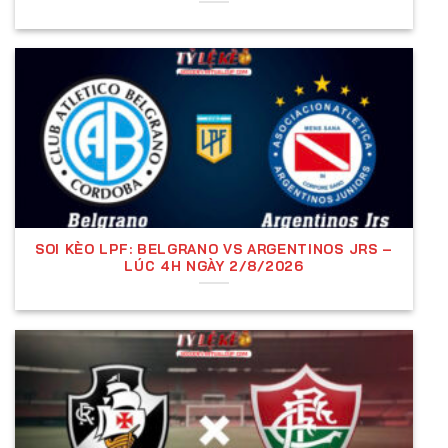
X:
Đặt cược kết quả hòa. Nếu hai đội kết thúc
trận đấu với tỷ số hòa (không phân biệt bao
nhiêu bàn), người chơi sẽ thắng cược.
2:
Đặt cược đội khách thắng. Nếu đội khách
giành chiến thắng, người chơi sẽ nhận tiền
thưởng tương ứng với tỷ lệ cược của nhà cái.
Ví Dụ Cụ Thể Về Kèo Châu Âu (1X2)
Ví dụ về trận đấu giữa Manchester United và đối thủ
SOI KÈO LPF: BELGRANO VS ARGENTINOS JRS –
Chelsea
, nhà cái đưa ra tỷ lệ cược 1X2 như sau:
LÚC 4H NGÀY 2/8/2026
1 (Manchester United thắng):
2.00
X (Hòa):
3.50
2 (Chelsea thắng):
3.00
Nếu người chơi đặt
100$ vào Manchester United