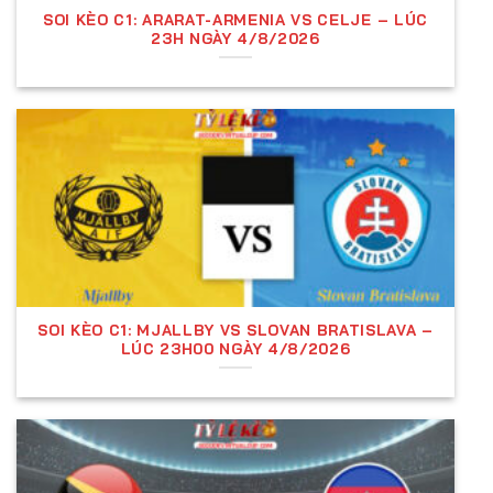
SOI KÈO C1: ARARAT-ARMENIA VS CELJE – LÚC
Kèo châu Á là loại kèo phổ biến nhất, trong đó đội
23H NGÀY 4/8/2026
mạnh hơn (cửa trên) sẽ chấp đội yếu hơn (cửa dưới)
một số bàn thắng nhất định. Một số dạng kèo chấp
phổ biến:
Kèo đồng banh (0.0):
Hai đội ngang sức, đặt
cược đội nào thắng sẽ ăn tiền.
Kèo chấp 0.25 (¼):
Đội cửa trên chấp nhẹ, nếu
hòa thì thua nửa tiền.
Kèo chấp 0.5 (½):
Đội cửa trên thắng mới ăn
đủ, hòa hoặc thua thì mất tiền.
SOI KÈO C1: MJALLBY VS SLOVAN BRATISLAVA –
LÚC 23H00 NGÀY 4/8/2026
Kèo chấp 0.75 (¾):
Thắng cách biệt 2 bàn trở
lên mới ăn đủ, thắng 1 bàn ăn nửa tiền.
Kèo chấp 1 trái:
Nếu đội cửa trên thắng cách
biệt 1 bàn thì hoàn tiền, thắng từ 2 bàn trở lên
mới ăn đủ.