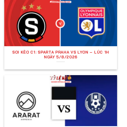
Các Loại Kèo Bóng Đá Phổ Biến
SOI KÈO C1: SPARTA PRAHA VS LYON – LÚC 1H
NGÀY 5/8/2026
Các loại kèo bóng đá phổ biến hiện nay
Khi tham gia cá cược bóng đá, người chơi có thể lựa
chọn giữa nhiều loại kèo đa dạng. Mỗi loại kèo đều
có cách chơi riêng và phù hợp với từng chiến thuật
cá cược khác nhau. Dưới đây là một trong những
kèo bóng đá phổ biến hiện nay.
Kèo châu Á (kèo cược chấp, kèo handicap)