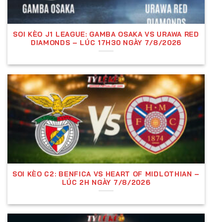
Cách Các Nhà Cái Thiết Lập Kèo
Các nhà cái sử dụng đội ngũ chuyên gia phân tích
SOI KÈO J1 LEAGUE: GAMBA OSAKA VS URAWA RED
dữ liệu bóng đá để đưa ra tỷ lệ kèo. Họ xem xét các
DIAMONDS – LÚC 17H30 NGÀY 7/8/2026
yếu tố như:
Tình hình thi đấu và lực lượng của hai đội
Lịch sử đối đầu.
Yếu tố sân nhà, sân khách.
Tác động từ chấn thương, thẻ phạt.
Biến động thị trường cá cược.
Sau khi tỷ lệ kèo được thiết lập, nhà cái có thể điều
SOI KÈO C2: BENFICA VS HEART OF MIDLOTHIAN –
chỉnh dựa trên biến động người chơi đặt cược,
LÚC 2H NGÀY 7/8/2026
nhằm đảm bảo lợi nhuận và cân bằng tỷ lệ cược
giữa hai bên.