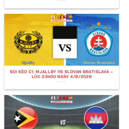
X:
Đặt cược kết quả hòa. Nếu hai đội kết thúc
trận đấu với tỷ số hòa (không phân biệt bao
nhiêu bàn), người chơi sẽ thắng cược.
2:
Đặt cược đội khách thắng. Nếu đội khách
giành chiến thắng, người chơi sẽ nhận tiền
thưởng tương ứng với tỷ lệ cược của nhà cái.
Ví Dụ Cụ Thể Về Kèo Châu Âu (1X2)
Ví dụ về trận đấu giữa Manchester United và đối thủ
SOI KÈO C1: MJALLBY VS SLOVAN BRATISLAVA –
Chelsea
, nhà cái đưa ra tỷ lệ cược 1X2 như sau:
LÚC 23H00 NGÀY 4/8/2026
1 (Manchester United thắng):
2.00
X (Hòa):
3.50
2 (Chelsea thắng):
3.00
Nếu người chơi đặt
100$ vào Manchester United