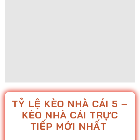
TỶ
LỆ KÈO NHÀ CÁI 5 –
KÈO NHÀ CÁI TRỰC
TIẾP MỚI NHẤT