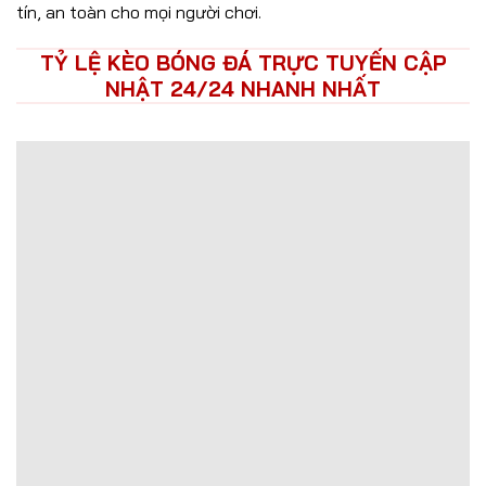
tín, an toàn cho mọi người chơi.
TỶ LỆ KÈO BÓNG ĐÁ TRỰC TUYẾN CẬP
NHẬT 24/24 NHANH NHẤT
Trận Hot
Tất cả giải đấu
TL Malaysia
Vin88
Kèo TT
Xem bóng
Hôm nay
Ngày mai
10/08