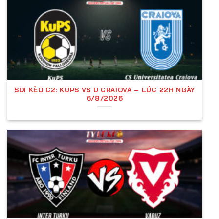
Các Loại Kèo Bóng Đá Phổ Biến
SOI KÈO C2: KUPS VS U CRAIOVA – LÚC 22H NGÀY
6/8/2026
Các loại kèo bóng đá phổ biến hiện nay
Khi tham gia cá cược bóng đá, người chơi có thể lựa
chọn giữa nhiều loại kèo đa dạng. Mỗi loại kèo đều
có cách chơi riêng và phù hợp với từng chiến thuật
cá cược khác nhau. Dưới đây là một trong những
kèo bóng đá phổ biến hiện nay.
Kèo châu Á (kèo cược chấp, kèo handicap)