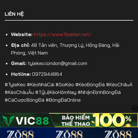
chấp trong hiệp 1.
LIÊN HỆ
Kèo Tài Xỉu hiệp 1 (Over/Under HT)
– Dự đoán
tổng số bàn thắng trong hiệp 1.
Website:
https://www.11sadan.net/
Kèo phạt góc hiệp 1
– Cược số quả phạt góc
trong 45 phút đầu.
Địa chỉ:
48 Tản viên, Thượng Lý, Hồng Bàng, Hải
Phòng, Việt Nam
Kèo thẻ phạt hiệp 1
– Đặt cược số lượng thẻ
trong hiệp 1.
Gmail:
tylekeo.london@gmail.com
Hotline:
0972944864
Việc lựa chọn kèo hiệp 1 phù hợp sẽ giúp người chơi
tối ưu hóa lợi nhuận và kiểm soát tốt hơn rủi ro
#TyleKeo #KèoNhàCái #SoiKèo #KèoBóngĐá #KèoChâuÁ
trong cá cược bóng đá.
#KèoChâuÂu #TỷLệKèoHômNay #NhậnĐịnhBóngĐá
#CáCượcBóngĐá #BóngĐáOnline
Kèo Phạt Góc
Kèo phạt góc là một trong những hình thức cá cược
bóng đá
không dựa trên kết quả thắng – thua
của trận đấu
, mà chỉ tập trung vào
số lượng quả
Copyright 2026 © 11sadan.net