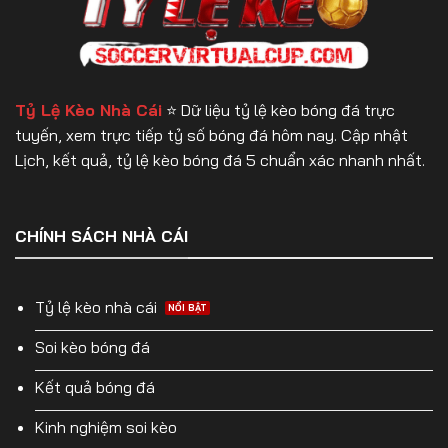
Kèo Hiệp 1
Kèo hiệp 1 (HT – Half Time) là một trong những loại
kèo phổ biến trong cá cược bóng đá, dành riêng cho
Tỷ Lệ Kèo Nhà Cái
⭐️ Dữ liệu tỷ lệ kèo bóng đá trực
45 phút thi đấu đầu tiên
của trận đấu. Không
tuyến, xem trực tiếp tỷ số bóng đá hôm nay. Cập nhật
giống như kèo cả trận, kèo hiệp 1 chỉ tính kết quả
Lịch, kết quả, tỷ lệ kèo bóng đá 5 chuẩn xác nhanh nhất.
trong hiệp đầu, giúp người chơi có thể tham gia đặt
cược với thời gian ngắn hơn, giảm rủi ro và linh hoạt
hơn trong chiến lược cá cược.
CHÍNH SÁCH NHÀ CÁI
Kèo hiệp 1 được nhà cái đưa ra dựa trên diễn biến dự
đoán trong 45 phút đầu tiên của trận đấu. Người
Tỷ lệ kèo nhà cái
tham gia cá cược có thể lựa chọn nhiều hình thức
kèo khác nhau như:
Soi kèo bóng đá
Kèo châu Âu hiệp 1 (1X2 HT)
– Dự đoán đội
Kết quả bóng đá
thắng trong hiệp 1.
Kinh nghiệm soi kèo
Kèo châu Á hiệp 1 (Handicap HT)
– Cược đội