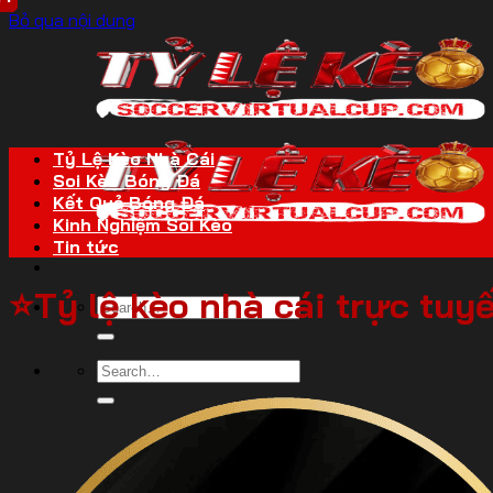
Bỏ qua nội dung
Tỷ Lệ Kèo Nhà Cái
Soi Kèo Bóng Đá
Kết Quả Bóng Đá
Kinh Nghiệm Soi Kèo
Tin tức
⭐️Tỷ lệ kèo nhà cái trực tuy