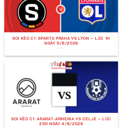
Kèo Châu Âu (1X2)
Kèo Châu Âu, hay còn gọi là
kèo 1X2
, là một trong
những loại kèo cá cược bóng đá đơn giản và phổ
biến nhất hiện nay. Loại kèo này được sử dụng rộng
SOI KÈO C1: SPARTA PRAHA VS LYON – LÚC 1H
rãi tại các nhà cái, đặc biệt là ở thị trường châu Âu.
NGÀY 5/8/2026
Khác với kèo châu Á có tỷ lệ chấp, kèo 1X2 chỉ tập
trung vào kết quả chung cuộc của trận đấu, giúp
người chơi dễ dàng đưa ra lựa chọn mà không cần
quan tâm đến cách biệt tỷ số giữa hai đội.
Trong kèo châu Âu, người chơi sẽ có
ba lựa chọn
đặt cược
, mỗi lựa chọn tương ứng với một kết quả
có thể xảy ra trong trận đấu:
1:
Đặt cược đội chủ nhà thắng. Nếu đội chủ nhà
giành chiến thắng sau 90 phút thi đấu chính
SOI KÈO C1: ARARAT-ARMENIA VS CELJE – LÚC
thức, người chơi sẽ thắng cược.
23H NGÀY 4/8/2026