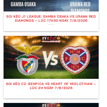
Cách Các Nhà Cái Thiết Lập Kèo
Các nhà cái sử dụng đội ngũ chuyên gia phân tích
SOI KÈO J1 LEAGUE: GAMBA OSAKA VS URAWA RED
dữ liệu bóng đá để đưa ra tỷ lệ kèo. Họ xem xét các
DIAMONDS – LÚC 17H30 NGÀY 7/8/2026
yếu tố như:
Tình hình thi đấu và lực lượng của hai đội
Lịch sử đối đầu.
Yếu tố sân nhà, sân khách.
Tác động từ chấn thương, thẻ phạt.
Biến động thị trường cá cược.
Sau khi tỷ lệ kèo được thiết lập, nhà cái có thể điều
SOI KÈO C2: BENFICA VS HEART OF MIDLOTHIAN –
chỉnh dựa trên biến động người chơi đặt cược,
LÚC 2H NGÀY 7/8/2026
nhằm đảm bảo lợi nhuận và cân bằng tỷ lệ cược
giữa hai bên.