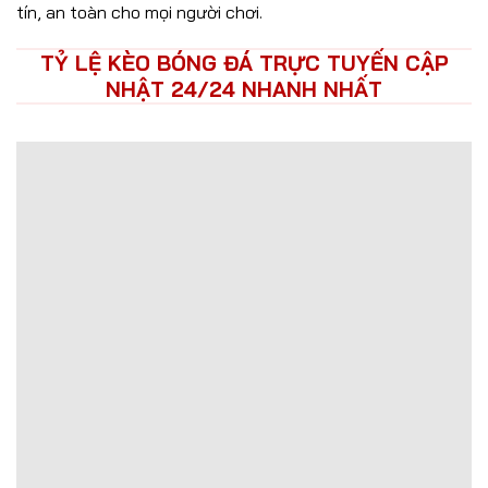
tín, an toàn cho mọi người chơi.
TỶ LỆ KÈO BÓNG ĐÁ TRỰC TUYẾN CẬP
NHẬT 24/24 NHANH NHẤT
Trận Hot
Tất cả giải đấu
TL Malaysia
Five88
Kèo TT
Xem bóng
Hôm nay
Ngày mai
09/08