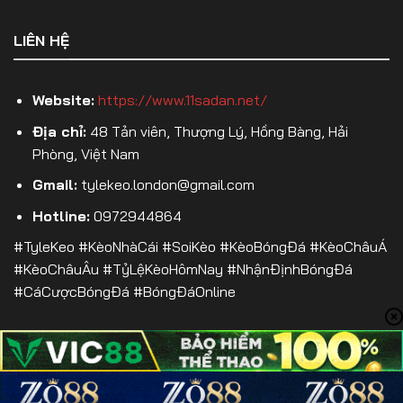
chấp trong hiệp 1.
LIÊN HỆ
Kèo Tài Xỉu hiệp 1 (Over/Under HT)
– Dự đoán
tổng số bàn thắng trong hiệp 1.
Website:
https://www.11sadan.net/
Kèo phạt góc hiệp 1
– Cược số quả phạt góc
trong 45 phút đầu.
Địa chỉ:
48 Tản viên, Thượng Lý, Hồng Bàng, Hải
Phòng, Việt Nam
Kèo thẻ phạt hiệp 1
– Đặt cược số lượng thẻ
trong hiệp 1.
Gmail:
tylekeo.london@gmail.com
Hotline:
0972944864
Việc lựa chọn kèo hiệp 1 phù hợp sẽ giúp người chơi
tối ưu hóa lợi nhuận và kiểm soát tốt hơn rủi ro
#TyleKeo #KèoNhàCái #SoiKèo #KèoBóngĐá #KèoChâuÁ
trong cá cược bóng đá.
#KèoChâuÂu #TỷLệKèoHômNay #NhậnĐịnhBóngĐá
#CáCượcBóngĐá #BóngĐáOnline
Kèo Phạt Góc
Kèo phạt góc là một trong những hình thức cá cược
bóng đá
không dựa trên kết quả thắng – thua
của trận đấu
, mà chỉ tập trung vào
số lượng quả
Copyright 2026 © 11sadan.net