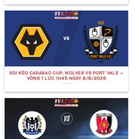
Tỷ lệ nhà cái là gì?
Tỷ lệ kèo nhà cái
là các con số do nhà cái cung
cấp, thể hiện sự đánh giá về xác suất thắng, thua
của hai đội bóng trong một trận đấu. Những con số
này được tính toán dựa trên nhiều yếu tố như
phong độ, đội hình, lịch sử đối đầu và điều kiện thi
đấu.
SOI KÈO CARABAO CUP: WOLVES VS PORT VALE –
VÒNG 1 LÚC 1H45 NGÀY 8/8/2026
Tầm Quan Trọng Của Tỷ Lệ Kèo Trong Cá
Cược Tỷ Lệ Bóng Đá
Tỷ lệ đóng vai trò cốt lõi trong cá cược bóng đá vì
nó giúp người chơi đưa ra quyết định đặt cược một
cách hợp lý. Việc hiểu rõ tỷ lệ kèo không chỉ giúp
tăng cơ hội thắng cược mà còn hạn chế rủi ro, giúp
người chơi kiểm soát vốn hiệu quả.