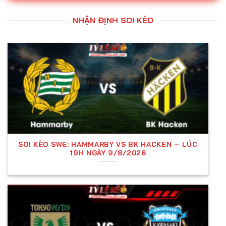
kèo châu Âu đến kèo Tài Xỉu, mỗi loại đều có cách
tính riêng và ảnh hưởng đến chiến thuật đặt cược.
NHẬN ĐỊNH SOI KÈO
Bên cạnh đó, việc nhận định kèo đúng đắn và cập
nhật tỷ lệ cá cược liên tục là yếu tố quan trọng để
tối ưu hóa lợi nhuận khi tham gia cá độ bóng đá.
Điều khiến người dùng ấn tượng khi truy cập vào
trang web của Kèo nhà cái 11sadan.net chính là sự
phong phú và chất lượng của thông tin được cung
cấp.
Uy tín và chất lượng luôn là hai tiêu chí hàng đầu
SOI KÈO SWE: HAMMARBY VS BK HACKEN – LÚC
mà website
không ngừng theo đuổi. Mọi thông tin và
19H NGÀY 9/8/2026
dịch vụ được cung cấp đều trải qua quá trình kiểm
chứng kỹ lưỡng, đảm bảo tính chính xác và độ tin
cậy cao. Chính vì vậy, Over.co.com
không chỉ nhận
được sự đánh giá cao từ cộng đồng cá cược mà
còn trở thành sự lựa chọn ưu tiên của đông đảo
người yêu thể thao trên toàn thế giới.