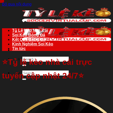
Bỏ qua nội dung
Tỷ Lệ Kèo Nhà Cái
Soi Kèo Bóng Đá
Kết Quả Bóng Đá
Kinh Nghiệm Soi Kèo
Tin tức
⭐️Tỷ lệ kèo nhà cái trực
tuyến cập nhật 24/7⭐️