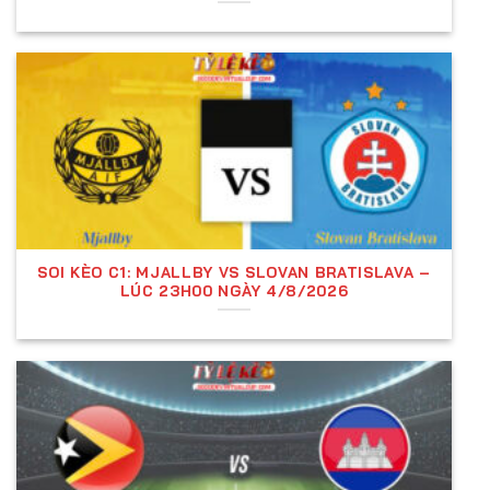
X:
Đặt cược kết quả hòa. Nếu hai đội kết thúc
trận đấu với tỷ số hòa (không phân biệt bao
nhiêu bàn), người chơi sẽ thắng cược.
2:
Đặt cược đội khách thắng. Nếu đội khách
giành chiến thắng, người chơi sẽ nhận tiền
thưởng tương ứng với tỷ lệ cược của nhà cái.
Ví Dụ Cụ Thể Về Kèo Châu Âu (1X2)
Ví dụ về trận đấu giữa Manchester United và đối thủ
SOI KÈO C1: MJALLBY VS SLOVAN BRATISLAVA –
Chelsea
, nhà cái đưa ra tỷ lệ cược 1X2 như sau:
LÚC 23H00 NGÀY 4/8/2026
1 (Manchester United thắng):
2.00
X (Hòa):
3.50
2 (Chelsea thắng):
3.00
Nếu người chơi đặt
100$ vào Manchester United