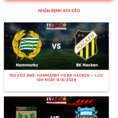
kèo châu Âu đến kèo Tài Xỉu, mỗi loại đều có cách
tính riêng và ảnh hưởng đến chiến thuật đặt cược.
NHẬN ĐỊNH SOI KÈO
Bên cạnh đó, việc nhận định kèo đúng đắn và cập
nhật tỷ lệ cá cược liên tục là yếu tố quan trọng để
tối ưu hóa lợi nhuận khi tham gia cá độ bóng đá.
Điều khiến người dùng ấn tượng khi truy cập vào
trang web của Kèo nhà cái 11sadan.net chính là sự
phong phú và chất lượng của thông tin được cung
cấp.
Uy tín và chất lượng luôn là hai tiêu chí hàng đầu
SOI KÈO SWE: HAMMARBY VS BK HACKEN – LÚC
mà website
không ngừng theo đuổi. Mọi thông tin và
19H NGÀY 9/8/2026
dịch vụ được cung cấp đều trải qua quá trình kiểm
chứng kỹ lưỡng, đảm bảo tính chính xác và độ tin
cậy cao. Chính vì vậy, Over.co.com
không chỉ nhận
được sự đánh giá cao từ cộng đồng cá cược mà
còn trở thành sự lựa chọn ưu tiên của đông đảo
người yêu thể thao trên toàn thế giới.