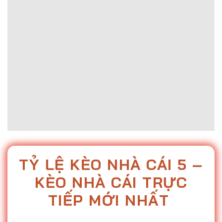
TỶ
LỆ KÈO NHÀ CÁI 5 –
KÈO NHÀ CÁI TRỰC
TIẾP MỚI NHẤT