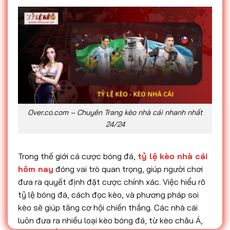
Over.co.com – Chuyên Trang kèo nhà cái nhanh nhất
24/24
Trong thế giới cá cược bóng đá,
tỷ lệ kèo nhà cái
hôm nay
đóng vai trò quan trọng, giúp người chơi
đưa ra quyết định đặt cược chính xác. Việc hiểu rõ
tỷ lệ bóng đá, cách đọc kèo, và phương pháp soi
kèo sẽ giúp tăng cơ hội chiến thắng. Các nhà cái
luôn đưa ra nhiều loại kèo bóng đá, từ kèo châu Á,