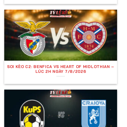
Tỷ lệ nhà cái là gì?
Tỷ lệ kèo nhà cái
là các con số do nhà cái cung
cấp, thể hiện sự đánh giá về xác suất thắng, thua
của hai đội bóng trong một trận đấu. Những con số
này được tính toán dựa trên nhiều yếu tố như
phong độ, đội hình, lịch sử đối đầu và điều kiện thi
đấu.
SOI KÈO C2: BENFICA VS HEART OF MIDLOTHIAN –
LÚC 2H NGÀY 7/8/2026
Tầm Quan Trọng Của Tỷ Lệ Kèo Trong Cá
Cược Tỷ Lệ Bóng Đá
Tỷ lệ đóng vai trò cốt lõi trong cá cược bóng đá vì
nó giúp người chơi đưa ra quyết định đặt cược một
cách hợp lý. Việc hiểu rõ tỷ lệ kèo không chỉ giúp
tăng cơ hội thắng cược mà còn hạn chế rủi ro, giúp
người chơi kiểm soát vốn hiệu quả.