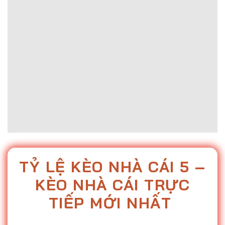
TỶ
LỆ KÈO NHÀ CÁI 5 –
KÈO NHÀ CÁI TRỰC
TIẾP MỚI NHẤT