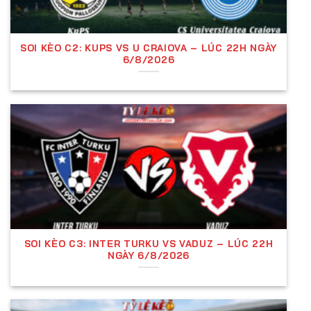
Cách Các Nhà Cái Thiết Lập Kèo
Các nhà cái sử dụng đội ngũ chuyên gia phân tích
SOI KÈO C2: KUPS VS U CRAIOVA – LÚC 22H NGÀY
dữ liệu bóng đá để đưa ra tỷ lệ kèo. Họ xem xét các
6/8/2026
yếu tố như:
Tình hình thi đấu và lực lượng của hai đội
Lịch sử đối đầu.
Yếu tố sân nhà, sân khách.
Tác động từ chấn thương, thẻ phạt.
Biến động thị trường cá cược.
Sau khi tỷ lệ kèo được thiết lập, nhà cái có thể điều
SOI KÈO C3: INTER TURKU VS VADUZ – LÚC 22H
chỉnh dựa trên biến động người chơi đặt cược,
NGÀY 6/8/2026
nhằm đảm bảo lợi nhuận và cân bằng tỷ lệ cược
giữa hai bên.