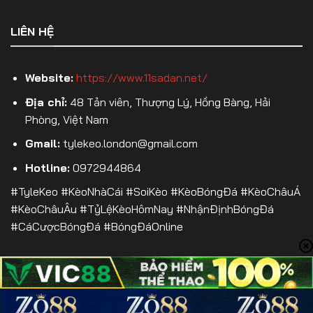
chấp trong hiệp 1.
LIÊN HỆ
Kèo Tài Xỉu hiệp 1 (Over/Under HT)
– Dự đoán
tổng số bàn thắng trong hiệp 1.
Website:
https://www.11sadan.net/
Kèo phạt góc hiệp 1
– Cược số quả phạt góc
trong 45 phút đầu.
Địa chỉ:
48 Tản viên, Thượng Lý, Hồng Bàng, Hải
Phòng, Việt Nam
Kèo thẻ phạt hiệp 1
– Đặt cược số lượng thẻ
trong hiệp 1.
Gmail:
tylekeo.london@gmail.com
Hotline:
0972944864
Việc lựa chọn kèo hiệp 1 phù hợp sẽ giúp người chơi
tối ưu hóa lợi nhuận và kiểm soát tốt hơn rủi ro
#TyleKeo #KèoNhàCái #SoiKèo #KèoBóngĐá #KèoChâuÁ
trong cá cược bóng đá.
#KèoChâuÂu #TỷLệKèoHômNay #NhậnĐịnhBóngĐá
#CáCượcBóngĐá #BóngĐáOnline
Kèo Phạt Góc
Kèo phạt góc là một trong những hình thức cá cược
bóng đá
không dựa trên kết quả thắng – thua
của trận đấu
, mà chỉ tập trung vào
số lượng quả
Copyright 2026 © 11sadan.net