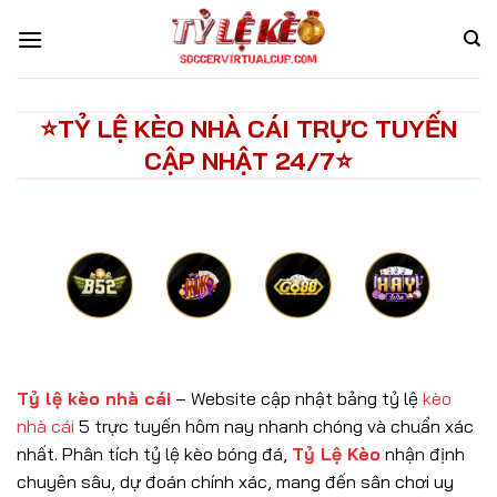
Bỏ
qua
nội
dung
⭐️TỶ LỆ KÈO NHÀ CÁI TRỰC TUYẾN
CẬP NHẬT 24/7⭐️
Tỷ lệ kèo nhà cái
– Website cập nhật bảng tỷ lệ
kèo
nhà cái
5 trực tuyến hôm nay nhanh chóng và chuẩn xác
nhất. Phân tích tỷ lệ kèo bóng đá,
Tỷ Lệ Kèo
nhận định
chuyên sâu, dự đoán chính xác, mang đến sân chơi uy