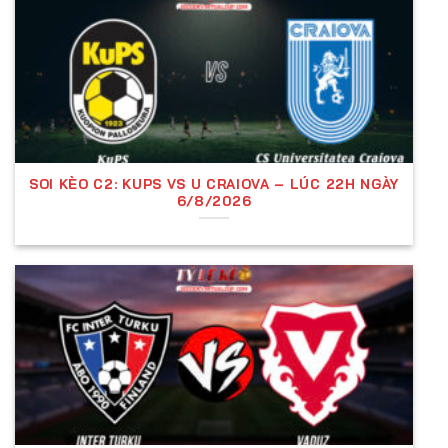
Các Loại Kèo Bóng Đá Phổ Biến
SOI KÈO C2: KUPS VS U CRAIOVA – LÚC 22H NGÀY
6/8/2026
Các loại kèo bóng đá phổ biến hiện nay
Khi tham gia cá cược bóng đá, người chơi có thể lựa
chọn giữa nhiều loại kèo đa dạng. Mỗi loại kèo đều
có cách chơi riêng và phù hợp với từng chiến thuật
cá cược khác nhau. Dưới đây là một trong những
kèo bóng đá phổ biến hiện nay.
Kèo châu Á (kèo cược chấp, kèo handicap)