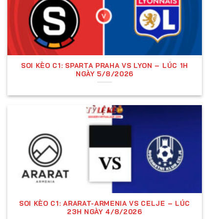
Kèo Châu Âu (1X2)
Kèo Châu Âu, hay còn gọi là
kèo 1X2
, là một trong
những loại kèo cá cược bóng đá đơn giản và phổ
biến nhất hiện nay. Loại kèo này được sử dụng rộng
SOI KÈO C1: SPARTA PRAHA VS LYON – LÚC 1H
rãi tại các nhà cái, đặc biệt là ở thị trường châu Âu.
NGÀY 5/8/2026
Khác với kèo châu Á có tỷ lệ chấp, kèo 1X2 chỉ tập
trung vào kết quả chung cuộc của trận đấu, giúp
người chơi dễ dàng đưa ra lựa chọn mà không cần
quan tâm đến cách biệt tỷ số giữa hai đội.
Trong kèo châu Âu, người chơi sẽ có
ba lựa chọn
đặt cược
, mỗi lựa chọn tương ứng với một kết quả
có thể xảy ra trong trận đấu:
1:
Đặt cược đội chủ nhà thắng. Nếu đội chủ nhà
giành chiến thắng sau 90 phút thi đấu chính
SOI KÈO C1: ARARAT-ARMENIA VS CELJE – LÚC
thức, người chơi sẽ thắng cược.
23H NGÀY 4/8/2026