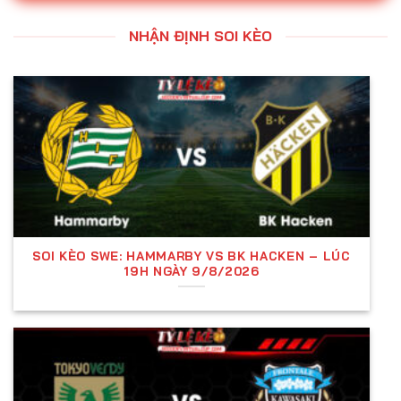
kèo châu Âu đến kèo Tài Xỉu, mỗi loại đều có cách
tính riêng và ảnh hưởng đến chiến thuật đặt cược.
NHẬN ĐỊNH SOI KÈO
Bên cạnh đó, việc nhận định kèo đúng đắn và cập
nhật tỷ lệ cá cược liên tục là yếu tố quan trọng để
tối ưu hóa lợi nhuận khi tham gia cá độ bóng đá.
Điều khiến người dùng ấn tượng khi truy cập vào
trang web của Kèo nhà cái 11sadan.net chính là sự
phong phú và chất lượng của thông tin được cung
cấp.
Uy tín và chất lượng luôn là hai tiêu chí hàng đầu
SOI KÈO SWE: HAMMARBY VS BK HACKEN – LÚC
mà website
không ngừng theo đuổi. Mọi thông tin và
19H NGÀY 9/8/2026
dịch vụ được cung cấp đều trải qua quá trình kiểm
chứng kỹ lưỡng, đảm bảo tính chính xác và độ tin
cậy cao. Chính vì vậy, Over.co.com
không chỉ nhận
được sự đánh giá cao từ cộng đồng cá cược mà
còn trở thành sự lựa chọn ưu tiên của đông đảo
người yêu thể thao trên toàn thế giới.