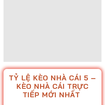
TỶ
LỆ KÈO NHÀ CÁI 5 –
KÈO NHÀ CÁI TRỰC
TIẾP MỚI NHẤT