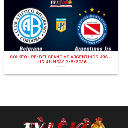
năm
Kèo Tài Xỉu (Over/Under) được nhà cái đưa ra dựa
trên số bàn thắng dự đoán trong một trận đấu.
Người chơi sẽ có hai lựa chọn:
Tài (Over):
Tổng số bàn thắng trong trận lớn
hơn mức nhà cái đưa ra.
SOI KÈO LPF: BELGRANO VS ARGENTINOS JRS –
Xỉu (Under):
Tổng số bàn thắng trong trận nhỏ
LÚC 4H NGÀY 2/8/2026
hơn mức nhà cái đưa ra.
Ví dụ: Nếu nhà cái đưa ra mức
O/U 2.5
, người chơi
đặt cược như sau:
Nếu trận đấu có
3 bàn thắng trở lên
(ví dụ: 2-1,
3-0, 4-2), cược Tài thắng.
Nếu trận đấu có
dưới 3 bàn thắng
(0-0, 1-0, 1-
1), cược Xỉu thắng.