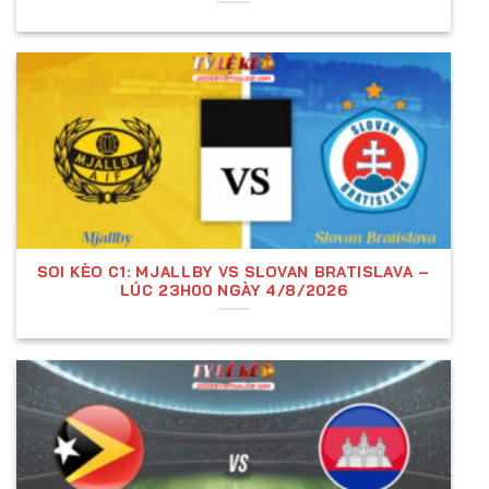
X:
Đặt cược kết quả hòa. Nếu hai đội kết thúc
trận đấu với tỷ số hòa (không phân biệt bao
nhiêu bàn), người chơi sẽ thắng cược.
2:
Đặt cược đội khách thắng. Nếu đội khách
giành chiến thắng, người chơi sẽ nhận tiền
thưởng tương ứng với tỷ lệ cược của nhà cái.
Ví Dụ Cụ Thể Về Kèo Châu Âu (1X2)
Ví dụ về trận đấu giữa Manchester United và đối thủ
SOI KÈO C1: MJALLBY VS SLOVAN BRATISLAVA –
Chelsea
, nhà cái đưa ra tỷ lệ cược 1X2 như sau:
LÚC 23H00 NGÀY 4/8/2026
1 (Manchester United thắng):
2.00
X (Hòa):
3.50
2 (Chelsea thắng):
3.00
Nếu người chơi đặt
100$ vào Manchester United