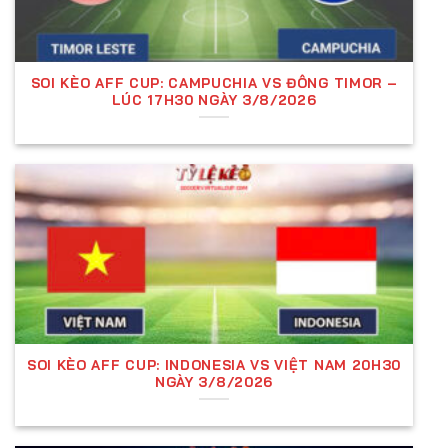
(1)
và đội chủ nhà thắng, số tiền nhận được sẽ là
100 x 2.00 = 200$
(bao gồm cả vốn).
Nếu người chơi đặt
100$ vào kết quả hòa (X)
và
trận đấu kết thúc với tỷ số hòa, số tiền thắng cược
SOI KÈO AFF CUP: CAMPUCHIA VS ĐÔNG TIMOR –
LÚC 17H30 NGÀY 3/8/2026
là
100 x 3.50 = 350$
.
Nếu người chơi đặt
100$ vào Chelsea (2)
và đội
khách giành chiến thắng, số tiền nhận được sẽ là
100 x 3.00 = 300$
.
Kèo Tài Xỉu (Over/Under)
Kèo Tài Xỉu, hay còn gọi là
kèo Over/Under (O/U)
,
là một trong những loại kèo phổ biến nhất trong cá
cược bóng đá. Không giống như kèo châu Á hay kèo
châu Âu tập trung vào kết quả thắng thua của trận
đấu, kèo Tài Xỉu chỉ quan tâm đến tổng số bàn
SOI KÈO AFF CUP: INDONESIA VS VIỆT NAM 20H30
thắng được ghi trong trận đấu, bất kể đội nào thắng
NGÀY 3/8/2026
hay thua. Đây là hình thức cá cược hấp dẫn, dễ
chơi và phù hợp với cả người mới lẫn người chơi lâu