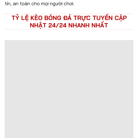
tín, an toàn cho mọi người chơi.
TỶ LỆ KÈO BÓNG ĐÁ TRỰC TUYẾN CẬP
NHẬT 24/24 NHANH NHẤT
Trận Hot
Tất cả giải đấu
TL Malaysia
Five88
Kèo TT
Xem bóng
Hôm nay
Ngày mai
11/08