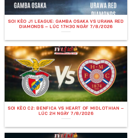
Cách Các Nhà Cái Thiết Lập Kèo
Các nhà cái sử dụng đội ngũ chuyên gia phân tích
SOI KÈO J1 LEAGUE: GAMBA OSAKA VS URAWA RED
dữ liệu bóng đá để đưa ra tỷ lệ kèo. Họ xem xét các
DIAMONDS – LÚC 17H30 NGÀY 7/8/2026
yếu tố như:
Tình hình thi đấu và lực lượng của hai đội
Lịch sử đối đầu.
Yếu tố sân nhà, sân khách.
Tác động từ chấn thương, thẻ phạt.
Biến động thị trường cá cược.
Sau khi tỷ lệ kèo được thiết lập, nhà cái có thể điều
SOI KÈO C2: BENFICA VS HEART OF MIDLOTHIAN –
chỉnh dựa trên biến động người chơi đặt cược,
LÚC 2H NGÀY 7/8/2026
nhằm đảm bảo lợi nhuận và cân bằng tỷ lệ cược
giữa hai bên.