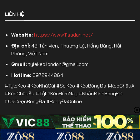
chấp trong hiệp 1.
LIÊN HỆ
Kèo Tài Xỉu hiệp 1 (Over/Under HT)
– Dự đoán
tổng số bàn thắng trong hiệp 1.
Website:
https://www.11sadan.net/
Kèo phạt góc hiệp 1
– Cược số quả phạt góc
trong 45 phút đầu.
Địa chỉ:
48 Tản viên, Thượng Lý, Hồng Bàng, Hải
Phòng, Việt Nam
Kèo thẻ phạt hiệp 1
– Đặt cược số lượng thẻ
trong hiệp 1.
Gmail:
tylekeo.london@gmail.com
Hotline:
0972944864
Việc lựa chọn kèo hiệp 1 phù hợp sẽ giúp người chơi
tối ưu hóa lợi nhuận và kiểm soát tốt hơn rủi ro
#TyleKeo #KèoNhàCái #SoiKèo #KèoBóngĐá #KèoChâuÁ
trong cá cược bóng đá.
#KèoChâuÂu #TỷLệKèoHômNay #NhậnĐịnhBóngĐá
#CáCượcBóngĐá #BóngĐáOnline
Kèo Phạt Góc
Kèo phạt góc là một trong những hình thức cá cược
bóng đá
không dựa trên kết quả thắng – thua
của trận đấu
, mà chỉ tập trung vào
số lượng quả
Copyright 2026 © 11sadan.net