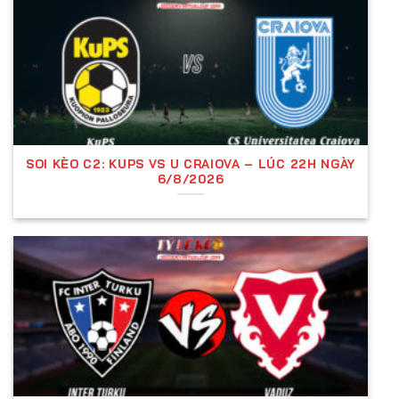
Các Loại Kèo Bóng Đá Phổ Biến
SOI KÈO C2: KUPS VS U CRAIOVA – LÚC 22H NGÀY
6/8/2026
Các loại kèo bóng đá phổ biến hiện nay
Khi tham gia cá cược bóng đá, người chơi có thể lựa
chọn giữa nhiều loại kèo đa dạng. Mỗi loại kèo đều
có cách chơi riêng và phù hợp với từng chiến thuật
cá cược khác nhau. Dưới đây là một trong những
kèo bóng đá phổ biến hiện nay.
Kèo châu Á (kèo cược chấp, kèo handicap)