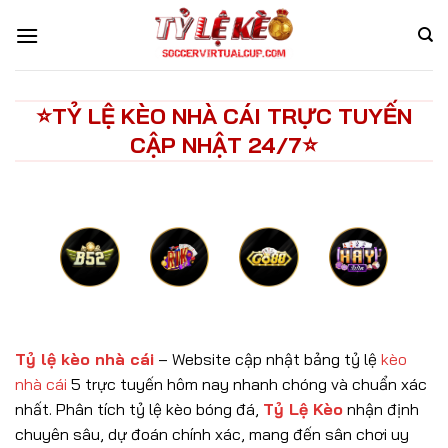
Bỏ
qua
nội
dung
⭐️TỶ LỆ KÈO NHÀ CÁI TRỰC TUYẾN
CẬP NHẬT 24/7⭐️
Tỷ lệ kèo nhà cái
– Website cập nhật bảng tỷ lệ
kèo
nhà cái
5 trực tuyến hôm nay nhanh chóng và chuẩn xác
nhất. Phân tích tỷ lệ kèo bóng đá,
Tỷ Lệ Kèo
nhận định
chuyên sâu, dự đoán chính xác, mang đến sân chơi uy