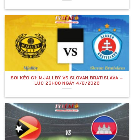
X:
Đặt cược kết quả hòa. Nếu hai đội kết thúc
trận đấu với tỷ số hòa (không phân biệt bao
nhiêu bàn), người chơi sẽ thắng cược.
2:
Đặt cược đội khách thắng. Nếu đội khách
giành chiến thắng, người chơi sẽ nhận tiền
thưởng tương ứng với tỷ lệ cược của nhà cái.
Ví Dụ Cụ Thể Về Kèo Châu Âu (1X2)
Ví dụ về trận đấu giữa Manchester United và đối thủ
SOI KÈO C1: MJALLBY VS SLOVAN BRATISLAVA –
Chelsea
, nhà cái đưa ra tỷ lệ cược 1X2 như sau:
LÚC 23H00 NGÀY 4/8/2026
1 (Manchester United thắng):
2.00
X (Hòa):
3.50
2 (Chelsea thắng):
3.00
Nếu người chơi đặt
100$ vào Manchester United