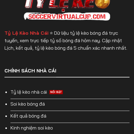
Kèo Hiệp 1
Kèo hiệp 1 (HT – Half Time) là một trong những loại
kèo phổ biến trong cá cược bóng đá, dành riêng cho
Tỷ Lệ Kèo Nhà Cái
⭐️ Dữ liệu tỷ lệ kèo bóng đá trực
45 phút thi đấu đầu tiên
của trận đấu. Không
tuyến, xem trực tiếp tỷ số bóng đá hôm nay. Cập nhật
giống như kèo cả trận, kèo hiệp 1 chỉ tính kết quả
Lịch, kết quả, tỷ lệ kèo bóng đá 5 chuẩn xác nhanh nhất.
trong hiệp đầu, giúp người chơi có thể tham gia đặt
cược với thời gian ngắn hơn, giảm rủi ro và linh hoạt
hơn trong chiến lược cá cược.
CHÍNH SÁCH NHÀ CÁI
Kèo hiệp 1 được nhà cái đưa ra dựa trên diễn biến dự
đoán trong 45 phút đầu tiên của trận đấu. Người
Tỷ lệ kèo nhà cái
tham gia cá cược có thể lựa chọn nhiều hình thức
kèo khác nhau như:
Soi kèo bóng đá
Kèo châu Âu hiệp 1 (1X2 HT)
– Dự đoán đội
Kết quả bóng đá
thắng trong hiệp 1.
Kinh nghiệm soi kèo
Kèo châu Á hiệp 1 (Handicap HT)
– Cược đội