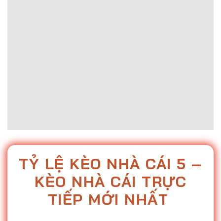
TỶ
LỆ KÈO NHÀ CÁI 5 –
KÈO NHÀ CÁI TRỰC
TIẾP MỚI NHẤT