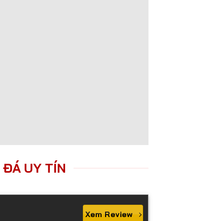
 ĐÁ UY TÍN
Xem Review