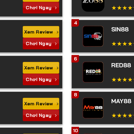
Chơi Ngay
4
SIN88
Xem Review
Chơi Ngay
6
RED88
Xem Review
Chơi Ngay
8
MAY88
Xem Review
Chơi Ngay
10