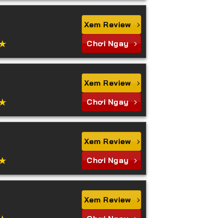
Xem Review
Chơi Ngay
Xem Review
Chơi Ngay
Xem Review
Chơi Ngay
Xem Review