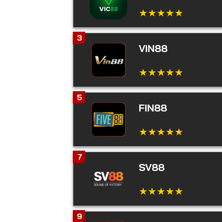
3
VIN88
5
FIN88
7
SV88
9