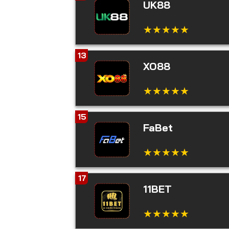
UK88
13
XO88
15
FaBet
17
11BET