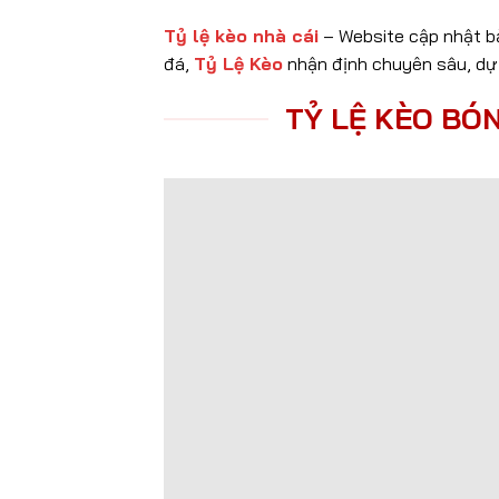
Tỷ lệ kèo nhà cái
– Website cập nhật b
đá,
Tỷ Lệ Kèo
nhận định chuyên sâu, dự 
TỶ LỆ KÈO BÓ
BÓNG ĐÁ
Ẩn
0
trận
[Hiển thị tất cả]
Kèo trực tuyến
Xem bóng
Hôm nay
Trận Hot
Tất cả giải đấu