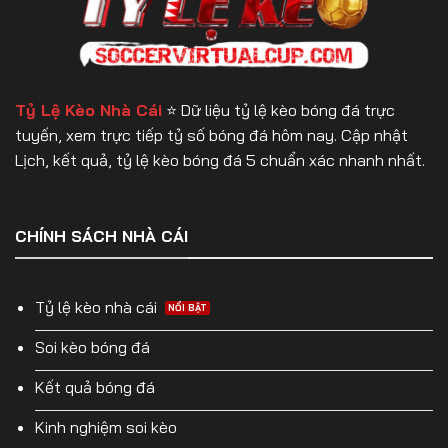
Kèo Hiệp 1
Kèo hiệp 1 (HT – Half Time) là một trong những loại
kèo phổ biến trong cá cược bóng đá, dành riêng cho
Tỷ Lệ Kèo Nhà Cái
⭐️ Dữ liệu tỷ lệ kèo bóng đá trực
45 phút thi đấu đầu tiên
của trận đấu. Không
tuyến, xem trực tiếp tỷ số bóng đá hôm nay. Cập nhật
giống như kèo cả trận, kèo hiệp 1 chỉ tính kết quả
Lịch, kết quả, tỷ lệ kèo bóng đá 5 chuẩn xác nhanh nhất.
trong hiệp đầu, giúp người chơi có thể tham gia đặt
cược với thời gian ngắn hơn, giảm rủi ro và linh hoạt
hơn trong chiến lược cá cược.
CHÍNH SÁCH NHÀ CÁI
Kèo hiệp 1 được nhà cái đưa ra dựa trên diễn biến dự
đoán trong 45 phút đầu tiên của trận đấu. Người
Tỷ lệ kèo nhà cái
tham gia cá cược có thể lựa chọn nhiều hình thức
kèo khác nhau như:
Soi kèo bóng đá
Kèo châu Âu hiệp 1 (1X2 HT)
– Dự đoán đội
Kết quả bóng đá
thắng trong hiệp 1.
Kinh nghiệm soi kèo
Kèo châu Á hiệp 1 (Handicap HT)
– Cược đội