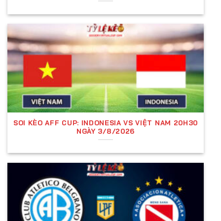
X:
Đặt cược kết quả hòa. Nếu hai đội kết thúc
trận đấu với tỷ số hòa (không phân biệt bao
nhiêu bàn), người chơi sẽ thắng cược.
2:
Đặt cược đội khách thắng. Nếu đội khách
giành chiến thắng, người chơi sẽ nhận tiền
thưởng tương ứng với tỷ lệ cược của nhà cái.
Ví Dụ Cụ Thể Về Kèo Châu Âu (1X2)
Ví dụ về trận đấu giữa Manchester United và đối thủ
SOI KÈO AFF CUP: INDONESIA VS VIỆT NAM 20H30
Chelsea
, nhà cái đưa ra tỷ lệ cược 1X2 như sau:
NGÀY 3/8/2026
1 (Manchester United thắng):
2.00
X (Hòa):
3.50
2 (Chelsea thắng):
3.00
Nếu người chơi đặt
100$ vào Manchester United