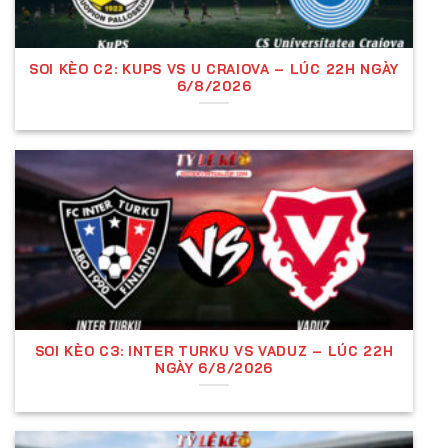
Cách Các Nhà Cái Thiết Lập Kèo
Các nhà cái sử dụng đội ngũ chuyên gia phân tích
SOI KÈO C2: KUPS VS U CRAIOVA – LÚC 22H NGÀY
dữ liệu bóng đá để đưa ra tỷ lệ kèo. Họ xem xét các
6/8/2026
yếu tố như:
Tình hình thi đấu và lực lượng của hai đội
Lịch sử đối đầu.
Yếu tố sân nhà, sân khách.
Tác động từ chấn thương, thẻ phạt.
Biến động thị trường cá cược.
Sau khi tỷ lệ kèo được thiết lập, nhà cái có thể điều
SOI KÈO C3: INTER TURKU VS VADUZ – LÚC 22H
chỉnh dựa trên biến động người chơi đặt cược,
NGÀY 6/8/2026
nhằm đảm bảo lợi nhuận và cân bằng tỷ lệ cược
giữa hai bên.