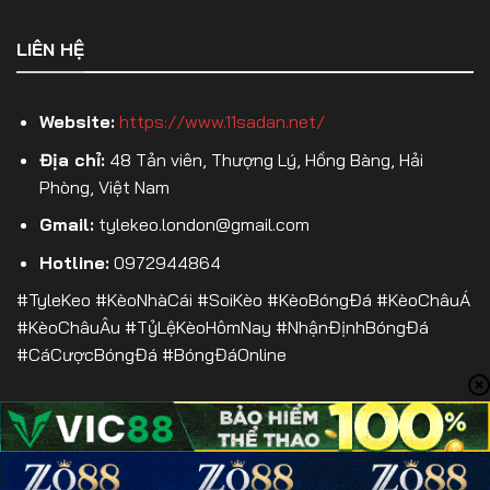
chấp trong hiệp 1.
LIÊN HỆ
Kèo Tài Xỉu hiệp 1 (Over/Under HT)
– Dự đoán
tổng số bàn thắng trong hiệp 1.
Website:
https://www.11sadan.net/
Kèo phạt góc hiệp 1
– Cược số quả phạt góc
trong 45 phút đầu.
Địa chỉ:
48 Tản viên, Thượng Lý, Hồng Bàng, Hải
Phòng, Việt Nam
Kèo thẻ phạt hiệp 1
– Đặt cược số lượng thẻ
trong hiệp 1.
Gmail:
tylekeo.london@gmail.com
Hotline:
0972944864
Việc lựa chọn kèo hiệp 1 phù hợp sẽ giúp người chơi
tối ưu hóa lợi nhuận và kiểm soát tốt hơn rủi ro
#TyleKeo #KèoNhàCái #SoiKèo #KèoBóngĐá #KèoChâuÁ
trong cá cược bóng đá.
#KèoChâuÂu #TỷLệKèoHômNay #NhậnĐịnhBóngĐá
#CáCượcBóngĐá #BóngĐáOnline
Kèo Phạt Góc
Kèo phạt góc là một trong những hình thức cá cược
bóng đá
không dựa trên kết quả thắng – thua
của trận đấu
, mà chỉ tập trung vào
số lượng quả
Copyright 2026 © 11sadan.net