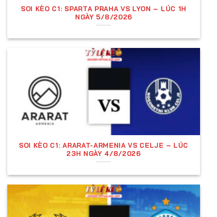
SOI KÈO C1: SPARTA PRAHA VS LYON – LÚC 1H
Kèo châu Á là loại kèo phổ biến nhất, trong đó đội
NGÀY 5/8/2026
mạnh hơn (cửa trên) sẽ chấp đội yếu hơn (cửa dưới)
một số bàn thắng nhất định. Một số dạng kèo chấp
phổ biến:
Kèo đồng banh (0.0):
Hai đội ngang sức, đặt
cược đội nào thắng sẽ ăn tiền.
Kèo chấp 0.25 (¼):
Đội cửa trên chấp nhẹ, nếu
hòa thì thua nửa tiền.
Kèo chấp 0.5 (½):
Đội cửa trên thắng mới ăn
đủ, hòa hoặc thua thì mất tiền.
SOI KÈO C1: ARARAT-ARMENIA VS CELJE – LÚC
23H NGÀY 4/8/2026
Kèo chấp 0.75 (¾):
Thắng cách biệt 2 bàn trở
lên mới ăn đủ, thắng 1 bàn ăn nửa tiền.
Kèo chấp 1 trái:
Nếu đội cửa trên thắng cách
biệt 1 bàn thì hoàn tiền, thắng từ 2 bàn trở lên
mới ăn đủ.