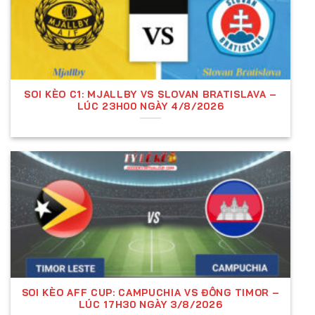
Kèo Châu Âu (1X2)
Kèo Châu Âu, hay còn gọi là
kèo 1X2
, là một trong
những loại kèo cá cược bóng đá đơn giản và phổ
biến nhất hiện nay. Loại kèo này được sử dụng rộng
SOI KÈO C1: MJALLBY VS SLOVAN BRATISLAVA –
rãi tại các nhà cái, đặc biệt là ở thị trường châu Âu.
LÚC 23H00 NGÀY 4/8/2026
Khác với kèo châu Á có tỷ lệ chấp, kèo 1X2 chỉ tập
trung vào kết quả chung cuộc của trận đấu, giúp
người chơi dễ dàng đưa ra lựa chọn mà không cần
quan tâm đến cách biệt tỷ số giữa hai đội.
Trong kèo châu Âu, người chơi sẽ có
ba lựa chọn
đặt cược
, mỗi lựa chọn tương ứng với một kết quả
có thể xảy ra trong trận đấu:
1:
Đặt cược đội chủ nhà thắng. Nếu đội chủ nhà
giành chiến thắng sau 90 phút thi đấu chính
SOI KÈO AFF CUP: CAMPUCHIA VS ĐÔNG TIMOR –
thức, người chơi sẽ thắng cược.
LÚC 17H30 NGÀY 3/8/2026