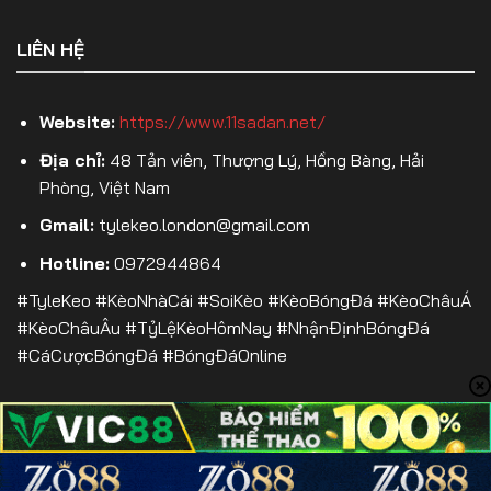
chấp trong hiệp 1.
LIÊN HỆ
Kèo Tài Xỉu hiệp 1 (Over/Under HT)
– Dự đoán
tổng số bàn thắng trong hiệp 1.
Website:
https://www.11sadan.net/
Kèo phạt góc hiệp 1
– Cược số quả phạt góc
trong 45 phút đầu.
Địa chỉ:
48 Tản viên, Thượng Lý, Hồng Bàng, Hải
Phòng, Việt Nam
Kèo thẻ phạt hiệp 1
– Đặt cược số lượng thẻ
trong hiệp 1.
Gmail:
tylekeo.london@gmail.com
Hotline:
0972944864
Việc lựa chọn kèo hiệp 1 phù hợp sẽ giúp người chơi
tối ưu hóa lợi nhuận và kiểm soát tốt hơn rủi ro
#TyleKeo #KèoNhàCái #SoiKèo #KèoBóngĐá #KèoChâuÁ
trong cá cược bóng đá.
#KèoChâuÂu #TỷLệKèoHômNay #NhậnĐịnhBóngĐá
#CáCượcBóngĐá #BóngĐáOnline
Kèo Phạt Góc
Kèo phạt góc là một trong những hình thức cá cược
bóng đá
không dựa trên kết quả thắng – thua
của trận đấu
, mà chỉ tập trung vào
số lượng quả
Copyright 2026 © 11sadan.net