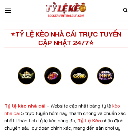
Bỏ
qua
nội
dung
⭐️TỶ LỆ KÈO NHÀ CÁI TRỰC TUYẾN
CẬP NHẬT 24/7⭐️
Tỷ lệ kèo nhà cái
– Website cập nhật bảng tỷ lệ
kèo
nhà cái
5 trực tuyến hôm nay nhanh chóng và chuẩn xác
nhất. Phân tích tỷ lệ kèo bóng đá,
Tỷ Lệ Kèo
nhận định
chuyên sâu, dự đoán chính xác, mang đến sân chơi uy