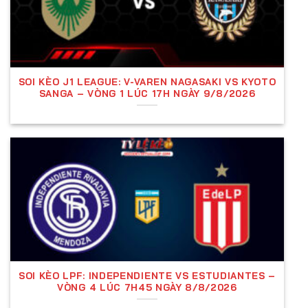
Với sự tận tâm và không ngừng đổi mới, chúng tôi
cam kết tiếp tục mang đến những trải nghiệm tốt
nhất cho người dùng, từ dữ liệu chính xác đến dịch
vụ chuyên nghiệp và thân thiện. Over.co.com
tự hào
SOI KÈO J1 LEAGUE: V-VAREN NAGASAKI VS KYOTO
SANGA – VÒNG 1 LÚC 17H NGÀY 9/8/2026
là địa chỉ đáng tin cậy, không thể thiếu đối với bất
kỳ ai đam mê thể thao và cá cược trực tuyến.
Tổng Quan Về Tỷ Lệ Kèo Của Nhà Cái
Tỷ Lệ Kèo Nhà Cái Là Gì?
SOI KÈO LPF: INDEPENDIENTE VS ESTUDIANTES –
VÒNG 4 LÚC 7H45 NGÀY 8/8/2026