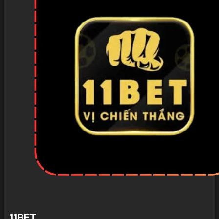
11BET