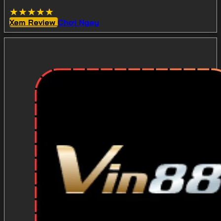
Xem Review
Chơi Ngay