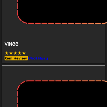
VIN88
Xem Review
Chơi Ngay