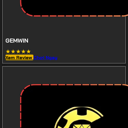
GEMWIN
Xem Review
Chơi Ngay