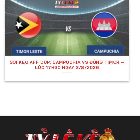
năm
Kèo Tài Xỉu (Over/Under) được nhà cái đưa ra dựa
trên số bàn thắng dự đoán trong một trận đấu.
Người chơi sẽ có hai lựa chọn:
Tài (Over):
Tổng số bàn thắng trong trận lớn
hơn mức nhà cái đưa ra.
SOI KÈO AFF CUP: CAMPUCHIA VS ĐÔNG TIMOR –
Xỉu (Under):
Tổng số bàn thắng trong trận nhỏ
LÚC 17H30 NGÀY 3/8/2026
hơn mức nhà cái đưa ra.
Ví dụ: Nếu nhà cái đưa ra mức
O/U 2.5
, người chơi
đặt cược như sau:
Nếu trận đấu có
3 bàn thắng trở lên
(ví dụ: 2-1,
3-0, 4-2), cược Tài thắng.
Nếu trận đấu có
dưới 3 bàn thắng
(0-0, 1-0, 1-
1), cược Xỉu thắng.