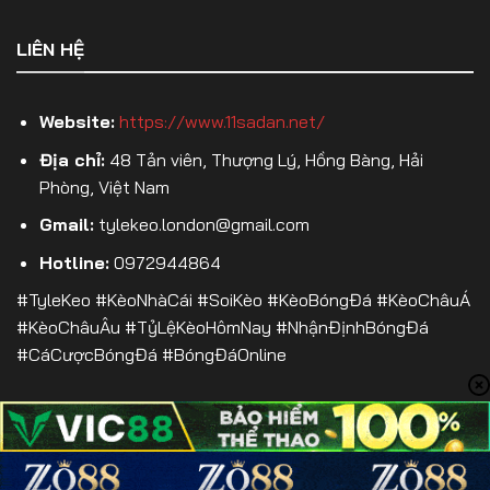
chấp trong hiệp 1.
LIÊN HỆ
Kèo Tài Xỉu hiệp 1 (Over/Under HT)
– Dự đoán
tổng số bàn thắng trong hiệp 1.
Website:
https://www.11sadan.net/
Kèo phạt góc hiệp 1
– Cược số quả phạt góc
trong 45 phút đầu.
Địa chỉ:
48 Tản viên, Thượng Lý, Hồng Bàng, Hải
Phòng, Việt Nam
Kèo thẻ phạt hiệp 1
– Đặt cược số lượng thẻ
trong hiệp 1.
Gmail:
tylekeo.london@gmail.com
Hotline:
0972944864
Việc lựa chọn kèo hiệp 1 phù hợp sẽ giúp người chơi
tối ưu hóa lợi nhuận và kiểm soát tốt hơn rủi ro
#TyleKeo #KèoNhàCái #SoiKèo #KèoBóngĐá #KèoChâuÁ
trong cá cược bóng đá.
#KèoChâuÂu #TỷLệKèoHômNay #NhậnĐịnhBóngĐá
#CáCượcBóngĐá #BóngĐáOnline
Kèo Phạt Góc
Kèo phạt góc là một trong những hình thức cá cược
bóng đá
không dựa trên kết quả thắng – thua
của trận đấu
, mà chỉ tập trung vào
số lượng quả
Copyright 2026 © 11sadan.net