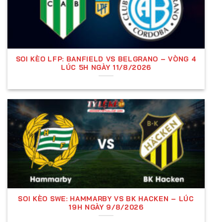
Với sự tận tâm và không ngừng đổi mới, chúng tôi
cam kết tiếp tục mang đến những trải nghiệm tốt
nhất cho người dùng, từ dữ liệu chính xác đến dịch
vụ chuyên nghiệp và thân thiện. Over.co.com
tự hào
SOI KÈO LFP: BANFIELD VS BELGRANO – VÒNG 4
LÚC 5H NGÀY 11/8/2026
là địa chỉ đáng tin cậy, không thể thiếu đối với bất
kỳ ai đam mê thể thao và cá cược trực tuyến.
Tổng Quan Về Tỷ Lệ Kèo Của Nhà Cái
Tỷ Lệ Kèo Nhà Cái Là Gì?
SOI KÈO SWE: HAMMARBY VS BK HACKEN – LÚC
19H NGÀY 9/8/2026