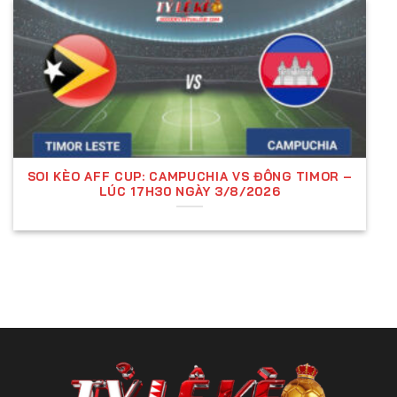
năm
Kèo Tài Xỉu (Over/Under) được nhà cái đưa ra dựa
trên số bàn thắng dự đoán trong một trận đấu.
Người chơi sẽ có hai lựa chọn:
Tài (Over):
Tổng số bàn thắng trong trận lớn
hơn mức nhà cái đưa ra.
SOI KÈO AFF CUP: CAMPUCHIA VS ĐÔNG TIMOR –
Xỉu (Under):
Tổng số bàn thắng trong trận nhỏ
LÚC 17H30 NGÀY 3/8/2026
hơn mức nhà cái đưa ra.
Ví dụ: Nếu nhà cái đưa ra mức
O/U 2.5
, người chơi
đặt cược như sau:
Nếu trận đấu có
3 bàn thắng trở lên
(ví dụ: 2-1,
3-0, 4-2), cược Tài thắng.
Nếu trận đấu có
dưới 3 bàn thắng
(0-0, 1-0, 1-
1), cược Xỉu thắng.