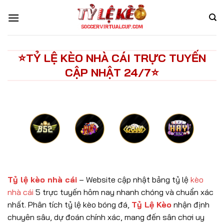
Bỏ
qua
nội
dung
⭐️TỶ LỆ KÈO NHÀ CÁI TRỰC TUYẾN
CẬP NHẬT 24/7⭐️
Tỷ lệ kèo nhà cái
– Website cập nhật bảng tỷ lệ
kèo
nhà cái
5 trực tuyến hôm nay nhanh chóng và chuẩn xác
nhất. Phân tích tỷ lệ kèo bóng đá,
Tỷ Lệ Kèo
nhận định
chuyên sâu, dự đoán chính xác, mang đến sân chơi uy