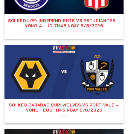
Cách Các Nhà Cái Thiết Lập Kèo
Các nhà cái sử dụng đội ngũ chuyên gia phân tích
SOI KÈO LPF: INDEPENDIENTE VS ESTUDIANTES –
dữ liệu bóng đá để đưa ra tỷ lệ kèo. Họ xem xét các
VÒNG 4 LÚC 7H45 NGÀY 8/8/2026
yếu tố như:
Tình hình thi đấu và lực lượng của hai đội
Lịch sử đối đầu.
Yếu tố sân nhà, sân khách.
Tác động từ chấn thương, thẻ phạt.
Biến động thị trường cá cược.
Sau khi tỷ lệ kèo được thiết lập, nhà cái có thể điều
SOI KÈO CARABAO CUP: WOLVES VS PORT VALE –
chỉnh dựa trên biến động người chơi đặt cược,
VÒNG 1 LÚC 1H45 NGÀY 8/8/2026
nhằm đảm bảo lợi nhuận và cân bằng tỷ lệ cược
giữa hai bên.