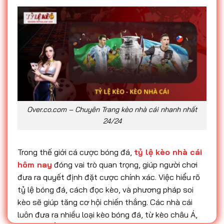
Over.co.com – Chuyên Trang kèo nhà cái nhanh nhất
24/24
Trong thế giới cá cược bóng đá,
tỷ lệ kèo nhà cái
hôm nay
đóng vai trò quan trọng, giúp người chơi
đưa ra quyết định đặt cược chính xác. Việc hiểu rõ
tỷ lệ bóng đá, cách đọc kèo, và phương pháp soi
kèo sẽ giúp tăng cơ hội chiến thắng. Các nhà cái
luôn đưa ra nhiều loại kèo bóng đá, từ kèo châu Á,