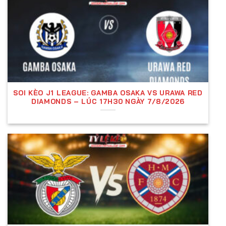
Các Loại Kèo Bóng Đá Phổ Biến
SOI KÈO J1 LEAGUE: GAMBA OSAKA VS URAWA RED
DIAMONDS – LÚC 17H30 NGÀY 7/8/2026
Các loại kèo bóng đá phổ biến hiện nay
Khi tham gia cá cược bóng đá, người chơi có thể lựa
chọn giữa nhiều loại kèo đa dạng. Mỗi loại kèo đều
có cách chơi riêng và phù hợp với từng chiến thuật
cá cược khác nhau. Dưới đây là một trong những
kèo bóng đá phổ biến hiện nay.
Kèo châu Á (kèo cược chấp, kèo handicap)