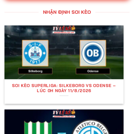
kèo châu Âu đến kèo Tài Xỉu, mỗi loại đều có cách
tính riêng và ảnh hưởng đến chiến thuật đặt cược.
NHẬN ĐỊNH SOI KÈO
Bên cạnh đó, việc nhận định kèo đúng đắn và cập
nhật tỷ lệ cá cược liên tục là yếu tố quan trọng để
tối ưu hóa lợi nhuận khi tham gia cá độ bóng đá.
Điều khiến người dùng ấn tượng khi truy cập vào
trang web của Kèo nhà cái 11sadan.net chính là sự
phong phú và chất lượng của thông tin được cung
cấp.
Uy tín và chất lượng luôn là hai tiêu chí hàng đầu
SOI KÈO SUPERLIGA: SILKEBORG VS ODENSE –
mà website
không ngừng theo đuổi. Mọi thông tin và
LÚC 0H NGÀY 11/8/2026
dịch vụ được cung cấp đều trải qua quá trình kiểm
chứng kỹ lưỡng, đảm bảo tính chính xác và độ tin
cậy cao. Chính vì vậy, Over.co.com
không chỉ nhận
được sự đánh giá cao từ cộng đồng cá cược mà
còn trở thành sự lựa chọn ưu tiên của đông đảo
người yêu thể thao trên toàn thế giới.