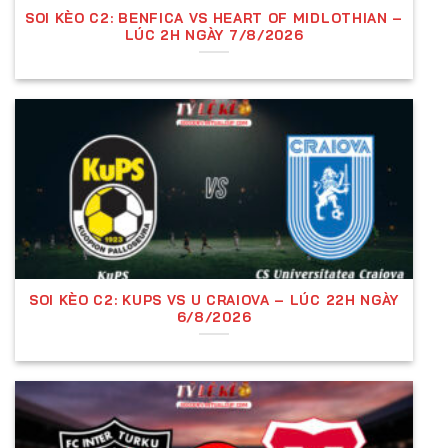
SOI KÈO C2: BENFICA VS HEART OF MIDLOTHIAN –
Kèo châu Á là loại kèo phổ biến nhất, trong đó đội
LÚC 2H NGÀY 7/8/2026
mạnh hơn (cửa trên) sẽ chấp đội yếu hơn (cửa dưới)
một số bàn thắng nhất định. Một số dạng kèo chấp
phổ biến:
Kèo đồng banh (0.0):
Hai đội ngang sức, đặt
cược đội nào thắng sẽ ăn tiền.
Kèo chấp 0.25 (¼):
Đội cửa trên chấp nhẹ, nếu
hòa thì thua nửa tiền.
Kèo chấp 0.5 (½):
Đội cửa trên thắng mới ăn
đủ, hòa hoặc thua thì mất tiền.
SOI KÈO C2: KUPS VS U CRAIOVA – LÚC 22H NGÀY
6/8/2026
Kèo chấp 0.75 (¾):
Thắng cách biệt 2 bàn trở
lên mới ăn đủ, thắng 1 bàn ăn nửa tiền.
Kèo chấp 1 trái:
Nếu đội cửa trên thắng cách
biệt 1 bàn thì hoàn tiền, thắng từ 2 bàn trở lên
mới ăn đủ.