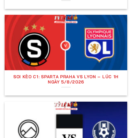
X:
Đặt cược kết quả hòa. Nếu hai đội kết thúc
trận đấu với tỷ số hòa (không phân biệt bao
nhiêu bàn), người chơi sẽ thắng cược.
2:
Đặt cược đội khách thắng. Nếu đội khách
giành chiến thắng, người chơi sẽ nhận tiền
thưởng tương ứng với tỷ lệ cược của nhà cái.
Ví Dụ Cụ Thể Về Kèo Châu Âu (1X2)
Ví dụ về trận đấu giữa Manchester United và đối thủ
SOI KÈO C1: SPARTA PRAHA VS LYON – LÚC 1H
Chelsea
, nhà cái đưa ra tỷ lệ cược 1X2 như sau:
NGÀY 5/8/2026
1 (Manchester United thắng):
2.00
X (Hòa):
3.50
2 (Chelsea thắng):
3.00
Nếu người chơi đặt
100$ vào Manchester United