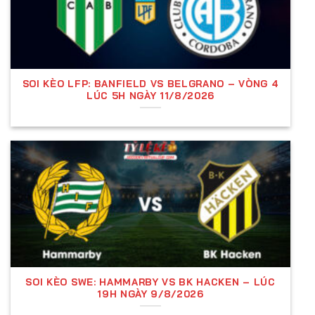
Với sự tận tâm và không ngừng đổi mới, chúng tôi
cam kết tiếp tục mang đến những trải nghiệm tốt
nhất cho người dùng, từ dữ liệu chính xác đến dịch
vụ chuyên nghiệp và thân thiện. Over.co.com
tự hào
SOI KÈO LFP: BANFIELD VS BELGRANO – VÒNG 4
LÚC 5H NGÀY 11/8/2026
là địa chỉ đáng tin cậy, không thể thiếu đối với bất
kỳ ai đam mê thể thao và cá cược trực tuyến.
Tổng Quan Về Tỷ Lệ Kèo Của Nhà Cái
Tỷ Lệ Kèo Nhà Cái Là Gì?
SOI KÈO SWE: HAMMARBY VS BK HACKEN – LÚC
19H NGÀY 9/8/2026