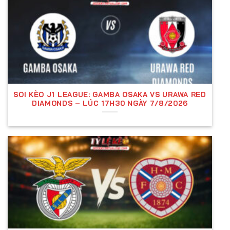
Các Loại Kèo Bóng Đá Phổ Biến
SOI KÈO J1 LEAGUE: GAMBA OSAKA VS URAWA RED
DIAMONDS – LÚC 17H30 NGÀY 7/8/2026
Các loại kèo bóng đá phổ biến hiện nay
Khi tham gia cá cược bóng đá, người chơi có thể lựa
chọn giữa nhiều loại kèo đa dạng. Mỗi loại kèo đều
có cách chơi riêng và phù hợp với từng chiến thuật
cá cược khác nhau. Dưới đây là một trong những
kèo bóng đá phổ biến hiện nay.
Kèo châu Á (kèo cược chấp, kèo handicap)