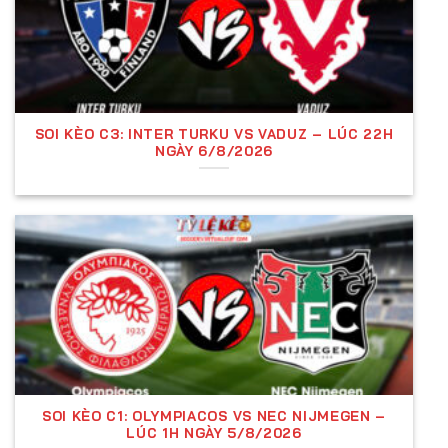
Kèo Châu Âu (1X2)
Kèo Châu Âu, hay còn gọi là
kèo 1X2
, là một trong
những loại kèo cá cược bóng đá đơn giản và phổ
biến nhất hiện nay. Loại kèo này được sử dụng rộng
SOI KÈO C3: INTER TURKU VS VADUZ – LÚC 22H
rãi tại các nhà cái, đặc biệt là ở thị trường châu Âu.
NGÀY 6/8/2026
Khác với kèo châu Á có tỷ lệ chấp, kèo 1X2 chỉ tập
trung vào kết quả chung cuộc của trận đấu, giúp
người chơi dễ dàng đưa ra lựa chọn mà không cần
quan tâm đến cách biệt tỷ số giữa hai đội.
Trong kèo châu Âu, người chơi sẽ có
ba lựa chọn
đặt cược
, mỗi lựa chọn tương ứng với một kết quả
có thể xảy ra trong trận đấu:
1:
Đặt cược đội chủ nhà thắng. Nếu đội chủ nhà
giành chiến thắng sau 90 phút thi đấu chính
SOI KÈO C1: OLYMPIACOS VS NEC NIJMEGEN –
thức, người chơi sẽ thắng cược.
LÚC 1H NGÀY 5/8/2026