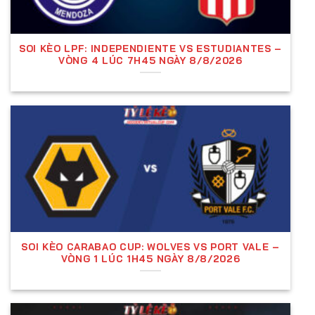
Cách Các Nhà Cái Thiết Lập Kèo
Các nhà cái sử dụng đội ngũ chuyên gia phân tích
SOI KÈO LPF: INDEPENDIENTE VS ESTUDIANTES –
dữ liệu bóng đá để đưa ra tỷ lệ kèo. Họ xem xét các
VÒNG 4 LÚC 7H45 NGÀY 8/8/2026
yếu tố như:
Tình hình thi đấu và lực lượng của hai đội
Lịch sử đối đầu.
Yếu tố sân nhà, sân khách.
Tác động từ chấn thương, thẻ phạt.
Biến động thị trường cá cược.
Sau khi tỷ lệ kèo được thiết lập, nhà cái có thể điều
SOI KÈO CARABAO CUP: WOLVES VS PORT VALE –
chỉnh dựa trên biến động người chơi đặt cược,
VÒNG 1 LÚC 1H45 NGÀY 8/8/2026
nhằm đảm bảo lợi nhuận và cân bằng tỷ lệ cược
giữa hai bên.