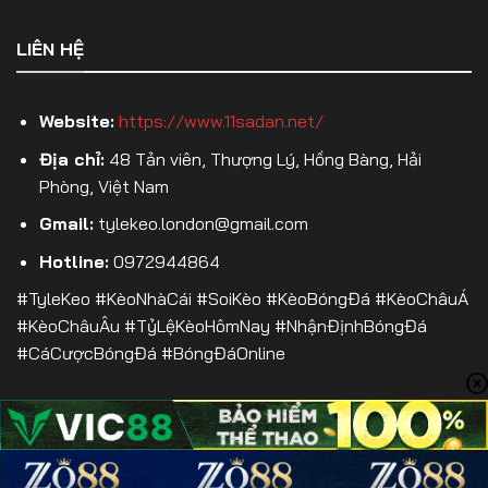
chấp trong hiệp 1.
LIÊN HỆ
Kèo Tài Xỉu hiệp 1 (Over/Under HT)
– Dự đoán
tổng số bàn thắng trong hiệp 1.
Website:
https://www.11sadan.net/
Kèo phạt góc hiệp 1
– Cược số quả phạt góc
trong 45 phút đầu.
Địa chỉ:
48 Tản viên, Thượng Lý, Hồng Bàng, Hải
Phòng, Việt Nam
Kèo thẻ phạt hiệp 1
– Đặt cược số lượng thẻ
trong hiệp 1.
Gmail:
tylekeo.london@gmail.com
Hotline:
0972944864
Việc lựa chọn kèo hiệp 1 phù hợp sẽ giúp người chơi
tối ưu hóa lợi nhuận và kiểm soát tốt hơn rủi ro
#TyleKeo #KèoNhàCái #SoiKèo #KèoBóngĐá #KèoChâuÁ
trong cá cược bóng đá.
#KèoChâuÂu #TỷLệKèoHômNay #NhậnĐịnhBóngĐá
#CáCượcBóngĐá #BóngĐáOnline
Kèo Phạt Góc
Kèo phạt góc là một trong những hình thức cá cược
bóng đá
không dựa trên kết quả thắng – thua
của trận đấu
, mà chỉ tập trung vào
số lượng quả
Copyright 2026 © 11sadan.net