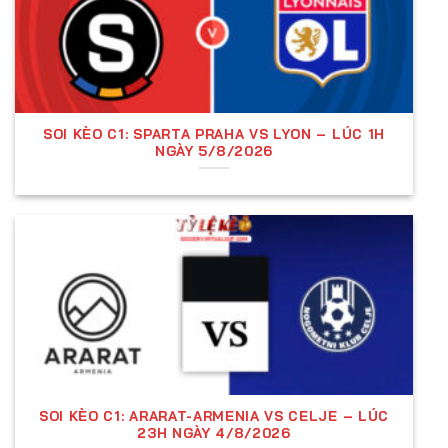
Kèo Châu Âu (1X2)
Kèo Châu Âu, hay còn gọi là
kèo 1X2
, là một trong
những loại kèo cá cược bóng đá đơn giản và phổ
biến nhất hiện nay. Loại kèo này được sử dụng rộng
SOI KÈO C1: SPARTA PRAHA VS LYON – LÚC 1H
rãi tại các nhà cái, đặc biệt là ở thị trường châu Âu.
NGÀY 5/8/2026
Khác với kèo châu Á có tỷ lệ chấp, kèo 1X2 chỉ tập
trung vào kết quả chung cuộc của trận đấu, giúp
người chơi dễ dàng đưa ra lựa chọn mà không cần
quan tâm đến cách biệt tỷ số giữa hai đội.
Trong kèo châu Âu, người chơi sẽ có
ba lựa chọn
đặt cược
, mỗi lựa chọn tương ứng với một kết quả
có thể xảy ra trong trận đấu:
1:
Đặt cược đội chủ nhà thắng. Nếu đội chủ nhà
giành chiến thắng sau 90 phút thi đấu chính
SOI KÈO C1: ARARAT-ARMENIA VS CELJE – LÚC
thức, người chơi sẽ thắng cược.
23H NGÀY 4/8/2026