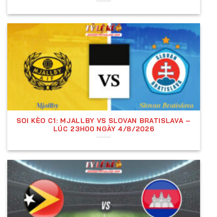
X:
Đặt cược kết quả hòa. Nếu hai đội kết thúc
trận đấu với tỷ số hòa (không phân biệt bao
nhiêu bàn), người chơi sẽ thắng cược.
2:
Đặt cược đội khách thắng. Nếu đội khách
giành chiến thắng, người chơi sẽ nhận tiền
thưởng tương ứng với tỷ lệ cược của nhà cái.
Ví Dụ Cụ Thể Về Kèo Châu Âu (1X2)
Ví dụ về trận đấu giữa Manchester United và đối thủ
SOI KÈO C1: MJALLBY VS SLOVAN BRATISLAVA –
Chelsea
, nhà cái đưa ra tỷ lệ cược 1X2 như sau:
LÚC 23H00 NGÀY 4/8/2026
1 (Manchester United thắng):
2.00
X (Hòa):
3.50
2 (Chelsea thắng):
3.00
Nếu người chơi đặt
100$ vào Manchester United