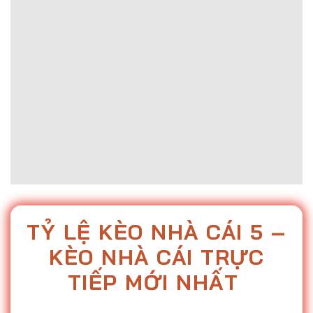
TỶ
LỆ KÈO NHÀ CÁI 5 –
KÈO NHÀ CÁI TRỰC
TIẾP MỚI NHẤT