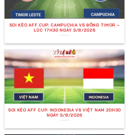
(1)
và đội chủ nhà thắng, số tiền nhận được sẽ là
100 x 2.00 = 200$
(bao gồm cả vốn).
Nếu người chơi đặt
100$ vào kết quả hòa (X)
và
trận đấu kết thúc với tỷ số hòa, số tiền thắng cược
SOI KÈO AFF CUP: CAMPUCHIA VS ĐÔNG TIMOR –
LÚC 17H30 NGÀY 3/8/2026
là
100 x 3.50 = 350$
.
Nếu người chơi đặt
100$ vào Chelsea (2)
và đội
khách giành chiến thắng, số tiền nhận được sẽ là
100 x 3.00 = 300$
.
Kèo Tài Xỉu (Over/Under)
Kèo Tài Xỉu, hay còn gọi là
kèo Over/Under (O/U)
,
là một trong những loại kèo phổ biến nhất trong cá
cược bóng đá. Không giống như kèo châu Á hay kèo
châu Âu tập trung vào kết quả thắng thua của trận
đấu, kèo Tài Xỉu chỉ quan tâm đến tổng số bàn
SOI KÈO AFF CUP: INDONESIA VS VIỆT NAM 20H30
thắng được ghi trong trận đấu, bất kể đội nào thắng
NGÀY 3/8/2026
hay thua. Đây là hình thức cá cược hấp dẫn, dễ
chơi và phù hợp với cả người mới lẫn người chơi lâu