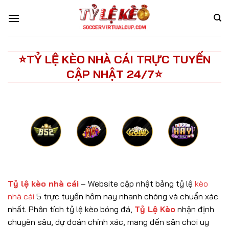
Bỏ
qua
nội
dung
⭐️TỶ LỆ KÈO NHÀ CÁI TRỰC TUYẾN
CẬP NHẬT 24/7⭐️
Tỷ lệ kèo nhà cái
– Website cập nhật bảng tỷ lệ
kèo
nhà cái
5 trực tuyến hôm nay nhanh chóng và chuẩn xác
nhất. Phân tích tỷ lệ kèo bóng đá,
Tỷ Lệ Kèo
nhận định
chuyên sâu, dự đoán chính xác, mang đến sân chơi uy