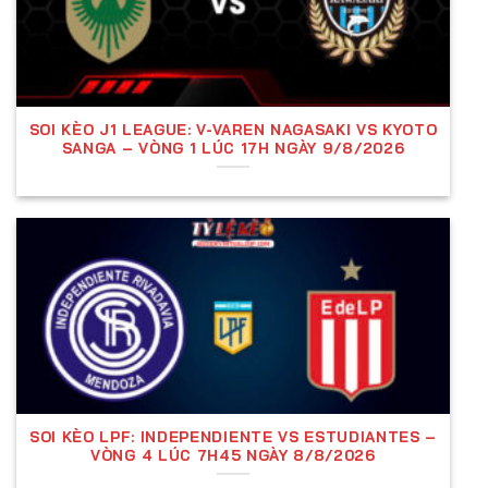
Với sự tận tâm và không ngừng đổi mới, chúng tôi
cam kết tiếp tục mang đến những trải nghiệm tốt
nhất cho người dùng, từ dữ liệu chính xác đến dịch
vụ chuyên nghiệp và thân thiện. Over.co.com
tự hào
SOI KÈO J1 LEAGUE: V-VAREN NAGASAKI VS KYOTO
SANGA – VÒNG 1 LÚC 17H NGÀY 9/8/2026
là địa chỉ đáng tin cậy, không thể thiếu đối với bất
kỳ ai đam mê thể thao và cá cược trực tuyến.
Tổng Quan Về Tỷ Lệ Kèo Của Nhà Cái
Tỷ Lệ Kèo Nhà Cái Là Gì?
SOI KÈO LPF: INDEPENDIENTE VS ESTUDIANTES –
VÒNG 4 LÚC 7H45 NGÀY 8/8/2026