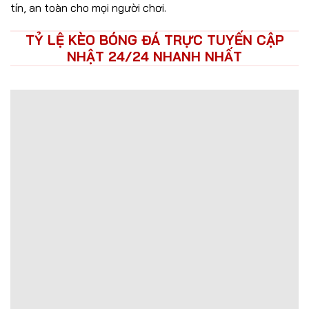
tín, an toàn cho mọi người chơi.
TỶ LỆ KÈO BÓNG ĐÁ TRỰC TUYẾN CẬP
NHẬT 24/24 NHANH NHẤT
Trận Hot
Tất cả giải đấu
TL Malaysia
Vin88
Kèo TT
Xem bóng
Hôm nay
Ngày mai
09/08