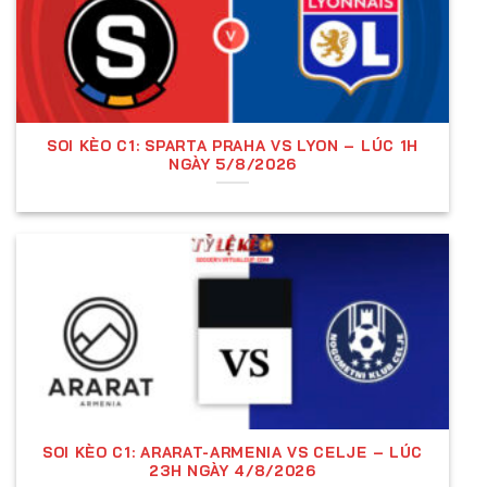
Kèo Châu Âu (1X2)
Kèo Châu Âu, hay còn gọi là
kèo 1X2
, là một trong
những loại kèo cá cược bóng đá đơn giản và phổ
biến nhất hiện nay. Loại kèo này được sử dụng rộng
SOI KÈO C1: SPARTA PRAHA VS LYON – LÚC 1H
rãi tại các nhà cái, đặc biệt là ở thị trường châu Âu.
NGÀY 5/8/2026
Khác với kèo châu Á có tỷ lệ chấp, kèo 1X2 chỉ tập
trung vào kết quả chung cuộc của trận đấu, giúp
người chơi dễ dàng đưa ra lựa chọn mà không cần
quan tâm đến cách biệt tỷ số giữa hai đội.
Trong kèo châu Âu, người chơi sẽ có
ba lựa chọn
đặt cược
, mỗi lựa chọn tương ứng với một kết quả
có thể xảy ra trong trận đấu:
1:
Đặt cược đội chủ nhà thắng. Nếu đội chủ nhà
giành chiến thắng sau 90 phút thi đấu chính
SOI KÈO C1: ARARAT-ARMENIA VS CELJE – LÚC
thức, người chơi sẽ thắng cược.
23H NGÀY 4/8/2026