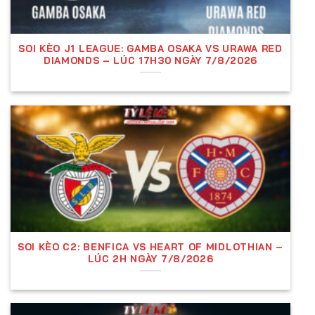
Cách Các Nhà Cái Thiết Lập Kèo
Các nhà cái sử dụng đội ngũ chuyên gia phân tích
SOI KÈO J1 LEAGUE: GAMBA OSAKA VS URAWA RED
dữ liệu bóng đá để đưa ra tỷ lệ kèo. Họ xem xét các
DIAMONDS – LÚC 17H30 NGÀY 7/8/2026
yếu tố như:
Tình hình thi đấu và lực lượng của hai đội
Lịch sử đối đầu.
Yếu tố sân nhà, sân khách.
Tác động từ chấn thương, thẻ phạt.
Biến động thị trường cá cược.
Sau khi tỷ lệ kèo được thiết lập, nhà cái có thể điều
SOI KÈO C2: BENFICA VS HEART OF MIDLOTHIAN –
chỉnh dựa trên biến động người chơi đặt cược,
LÚC 2H NGÀY 7/8/2026
nhằm đảm bảo lợi nhuận và cân bằng tỷ lệ cược
giữa hai bên.