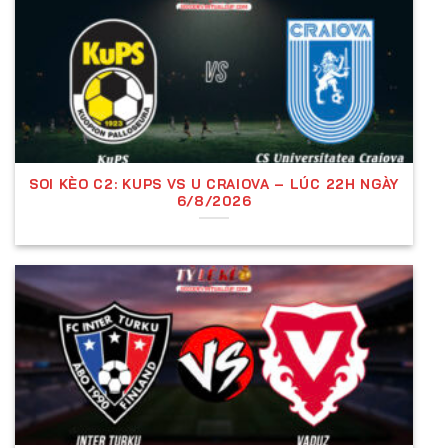
Các Loại Kèo Bóng Đá Phổ Biến
SOI KÈO C2: KUPS VS U CRAIOVA – LÚC 22H NGÀY
6/8/2026
Các loại kèo bóng đá phổ biến hiện nay
Khi tham gia cá cược bóng đá, người chơi có thể lựa
chọn giữa nhiều loại kèo đa dạng. Mỗi loại kèo đều
có cách chơi riêng và phù hợp với từng chiến thuật
cá cược khác nhau. Dưới đây là một trong những
kèo bóng đá phổ biến hiện nay.
Kèo châu Á (kèo cược chấp, kèo handicap)