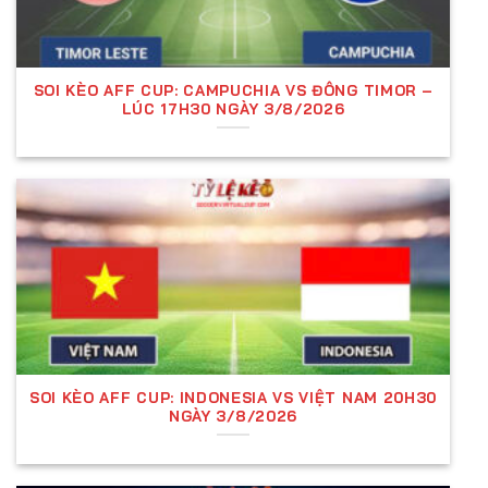
(1)
và đội chủ nhà thắng, số tiền nhận được sẽ là
100 x 2.00 = 200$
(bao gồm cả vốn).
Nếu người chơi đặt
100$ vào kết quả hòa (X)
và
trận đấu kết thúc với tỷ số hòa, số tiền thắng cược
SOI KÈO AFF CUP: CAMPUCHIA VS ĐÔNG TIMOR –
LÚC 17H30 NGÀY 3/8/2026
là
100 x 3.50 = 350$
.
Nếu người chơi đặt
100$ vào Chelsea (2)
và đội
khách giành chiến thắng, số tiền nhận được sẽ là
100 x 3.00 = 300$
.
Kèo Tài Xỉu (Over/Under)
Kèo Tài Xỉu, hay còn gọi là
kèo Over/Under (O/U)
,
là một trong những loại kèo phổ biến nhất trong cá
cược bóng đá. Không giống như kèo châu Á hay kèo
châu Âu tập trung vào kết quả thắng thua của trận
đấu, kèo Tài Xỉu chỉ quan tâm đến tổng số bàn
SOI KÈO AFF CUP: INDONESIA VS VIỆT NAM 20H30
thắng được ghi trong trận đấu, bất kể đội nào thắng
NGÀY 3/8/2026
hay thua. Đây là hình thức cá cược hấp dẫn, dễ
chơi và phù hợp với cả người mới lẫn người chơi lâu