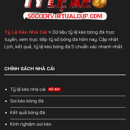
Kèo Hiệp 1
Kèo hiệp 1 (HT – Half Time) là một trong những loại
kèo phổ biến trong cá cược bóng đá, dành riêng cho
Tỷ Lệ Kèo Nhà Cái
⭐️ Dữ liệu tỷ lệ kèo bóng đá trực
45 phút thi đấu đầu tiên
của trận đấu. Không
tuyến, xem trực tiếp tỷ số bóng đá hôm nay. Cập nhật
giống như kèo cả trận, kèo hiệp 1 chỉ tính kết quả
Lịch, kết quả, tỷ lệ kèo bóng đá 5 chuẩn xác nhanh nhất.
trong hiệp đầu, giúp người chơi có thể tham gia đặt
cược với thời gian ngắn hơn, giảm rủi ro và linh hoạt
hơn trong chiến lược cá cược.
CHÍNH SÁCH NHÀ CÁI
Kèo hiệp 1 được nhà cái đưa ra dựa trên diễn biến dự
đoán trong 45 phút đầu tiên của trận đấu. Người
Tỷ lệ kèo nhà cái
tham gia cá cược có thể lựa chọn nhiều hình thức
kèo khác nhau như:
Soi kèo bóng đá
Kèo châu Âu hiệp 1 (1X2 HT)
– Dự đoán đội
Kết quả bóng đá
thắng trong hiệp 1.
Kinh nghiệm soi kèo
Kèo châu Á hiệp 1 (Handicap HT)
– Cược đội