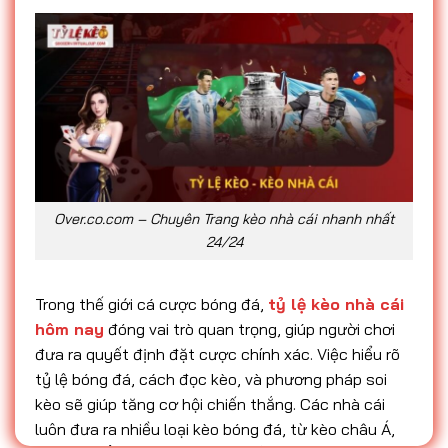
Over.co.com – Chuyên Trang kèo nhà cái nhanh nhất
24/24
Trong thế giới cá cược bóng đá,
tỷ lệ kèo nhà cái
hôm nay
đóng vai trò quan trọng, giúp người chơi
đưa ra quyết định đặt cược chính xác. Việc hiểu rõ
tỷ lệ bóng đá, cách đọc kèo, và phương pháp soi
kèo sẽ giúp tăng cơ hội chiến thắng. Các nhà cái
luôn đưa ra nhiều loại kèo bóng đá, từ kèo châu Á,