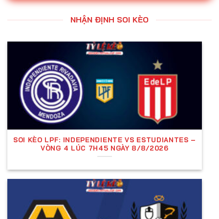
kèo châu Âu đến kèo Tài Xỉu, mỗi loại đều có cách
tính riêng và ảnh hưởng đến chiến thuật đặt cược.
NHẬN ĐỊNH SOI KÈO
Bên cạnh đó, việc nhận định kèo đúng đắn và cập
nhật tỷ lệ cá cược liên tục là yếu tố quan trọng để
tối ưu hóa lợi nhuận khi tham gia cá độ bóng đá.
Điều khiến người dùng ấn tượng khi truy cập vào
trang web của Kèo nhà cái 11sadan.net chính là sự
phong phú và chất lượng của thông tin được cung
cấp.
Uy tín và chất lượng luôn là hai tiêu chí hàng đầu
SOI KÈO LPF: INDEPENDIENTE VS ESTUDIANTES –
mà website
không ngừng theo đuổi. Mọi thông tin và
VÒNG 4 LÚC 7H45 NGÀY 8/8/2026
dịch vụ được cung cấp đều trải qua quá trình kiểm
chứng kỹ lưỡng, đảm bảo tính chính xác và độ tin
cậy cao. Chính vì vậy, Over.co.com
không chỉ nhận
được sự đánh giá cao từ cộng đồng cá cược mà
còn trở thành sự lựa chọn ưu tiên của đông đảo
người yêu thể thao trên toàn thế giới.