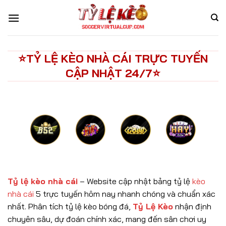
Bỏ
qua
nội
dung
⭐️TỶ LỆ KÈO NHÀ CÁI TRỰC TUYẾN
CẬP NHẬT 24/7⭐️
Tỷ lệ kèo nhà cái
– Website cập nhật bảng tỷ lệ
kèo
nhà cái
5 trực tuyến hôm nay nhanh chóng và chuẩn xác
nhất. Phân tích tỷ lệ kèo bóng đá,
Tỷ Lệ Kèo
nhận định
chuyên sâu, dự đoán chính xác, mang đến sân chơi uy