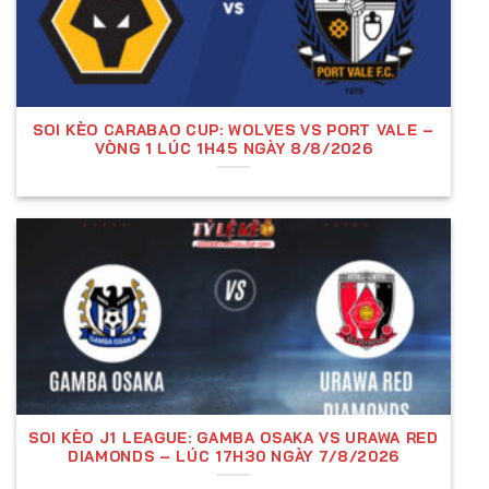
Với sự tận tâm và không ngừng đổi mới, chúng tôi
cam kết tiếp tục mang đến những trải nghiệm tốt
nhất cho người dùng, từ dữ liệu chính xác đến dịch
vụ chuyên nghiệp và thân thiện. Over.co.com
tự hào
SOI KÈO CARABAO CUP: WOLVES VS PORT VALE –
VÒNG 1 LÚC 1H45 NGÀY 8/8/2026
là địa chỉ đáng tin cậy, không thể thiếu đối với bất
kỳ ai đam mê thể thao và cá cược trực tuyến.
Tổng Quan Về Tỷ Lệ Kèo Của Nhà Cái
Tỷ Lệ Kèo Nhà Cái Là Gì?
SOI KÈO J1 LEAGUE: GAMBA OSAKA VS URAWA RED
DIAMONDS – LÚC 17H30 NGÀY 7/8/2026