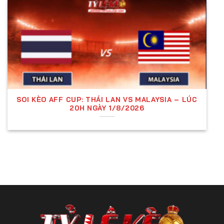
năm
Kèo Tài Xỉu (Over/Under) được nhà cái đưa ra dựa
trên số bàn thắng dự đoán trong một trận đấu.
Người chơi sẽ có hai lựa chọn:
Tài (Over):
Tổng số bàn thắng trong trận lớn
hơn mức nhà cái đưa ra.
SOI KÈO AFF CUP: THÁI LAN VS MALAYSIA – LÚC
Xỉu (Under):
Tổng số bàn thắng trong trận nhỏ
20H NGÀY 1/8/2026
hơn mức nhà cái đưa ra.
Ví dụ: Nếu nhà cái đưa ra mức
O/U 2.5
, người chơi
đặt cược như sau:
Nếu trận đấu có
3 bàn thắng trở lên
(ví dụ: 2-1,
3-0, 4-2), cược Tài thắng.
Nếu trận đấu có
dưới 3 bàn thắng
(0-0, 1-0, 1-
1), cược Xỉu thắng.