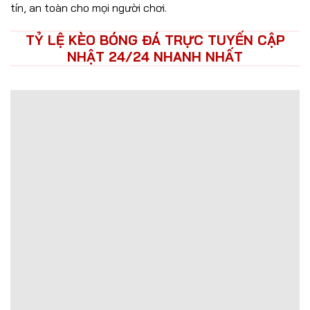
tín, an toàn cho mọi người chơi.
TỶ LỆ KÈO BÓNG ĐÁ TRỰC TUYẾN CẬP
NHẬT 24/24 NHANH NHẤT
Trận Hot
Tất cả giải đấu
TL Malaysia
Vin88
Kèo TT
Xem bóng
Hôm nay
Ngày mai
08/08